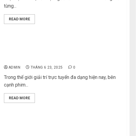
từng...
READ MORE
LanhLungTeam Là Gì? Nền Tảng Đọc Truyện Ngôn
Tình Miễn Phí Được Yêu Thích
ADMIN
THÁNG 6 23, 2025
0
Trong thế giới giải trí trực tuyến đa dạng hiện nay, bên
cạnh phim...
READ MORE
Giải Mã Nguyên Nhân Gây Mụn Ẩn: Hiểu Rõ Để Điều