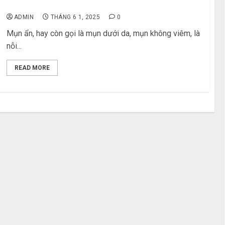
Trị Tận Gốc
ADMIN
THÁNG 6 1, 2025
0
Mụn ẩn, hay còn gọi là mụn dưới da, mụn không viêm, là
nỗi...
READ MORE