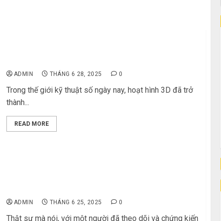
Hoạt Hình 3D Là Gì? Từ Khái Niệm Đến Ứng Dụng
Thực Tế
ADMIN
THÁNG 6 28, 2025
0
Trong thế giới kỹ thuật số ngày nay, hoạt hình 3D đã trở
thành...
READ MORE
Chặng Đường Từ Bóng Tối Đến Ánh Sáng: Hành Trình
MMA Việt Nam
ADMIN
THÁNG 6 25, 2025
0
Thật sự mà nói, với một người đã theo dõi và chứng kiến