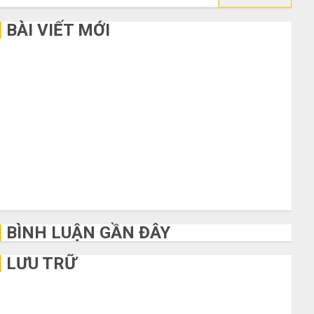
kiếm
cho:
BÀI VIẾT MỚI
Bí kíp order Taobao tận gốc: Đồ đẹp giá xưởng, không qua
trung gian!
Quy trình 5 bước nhập hàng Trung Quốc về bán cho người
mù công nghệ
3 sai lầm chí mạng khiến bạn bị lỗ nặng khi mua hàng 1688
Mua giày dép trên Taobao: Nên tăng hay giảm size thì vừa
chân?
Hướng dẫn săn hàng thanh lý, xả kho giá rẻ bất ngờ trên các
app Trung Quốc
BÌNH LUẬN GẦN ĐÂY
LƯU TRỮ
Tháng 6 2026
Tháng 5 2026