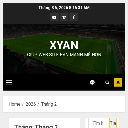
Skip
Tháng 8 6, 2026
8:16:32 AM
to
Youtube
Vimeo
Facebook
content
XYAN
GIÚP WEB SITE BẠN MẠNH MẼ HƠN
Primary
Menu
Home
2026
Tháng 2
Tìm
Tháng:
Tháng 2