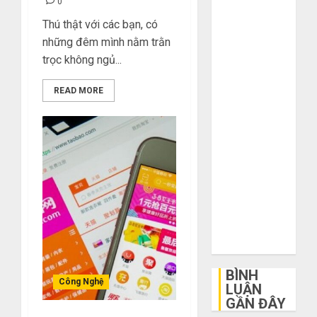
0
khi mua hàng
Thú thật với các bạn, có
1688
những đêm mình nằm trằn
Mua giày dép
trọc không ngủ...
trên Taobao:
Nên tăng hay
READ MORE
giảm size thì
vừa chân?
Hướng dẫn
săn hàng
thanh lý, xả
kho giá rẻ bất
ngờ trên các
app Trung
Quốc
BÌNH
Công Nghệ
LUẬN
GẦN ĐÂY