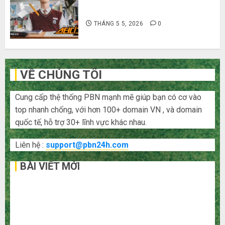
Hàn Quốc siêu lầy lội
THÁNG 5 5, 2026
0
VỀ CHÚNG TÔI
Cung cấp thệ thống PBN mạnh mẽ giúp bạn có cơ vào
top nhanh chống, với hơn 100+ domain VN , và domain
quốc tế, hỗ trợ 30+ lĩnh vực khác nhau.
Liên hệ :
support@pbn24h.com
BÀI VIẾT MỚI
Bí kíp order Taobao tận gốc: Đồ đẹp giá xưởng, không
qua trung gian!
Quy trình 5 bước nhập hàng Trung Quốc về bán cho