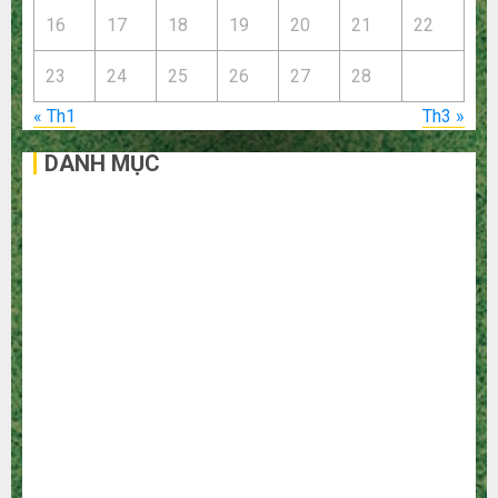
16
17
18
19
20
21
22
23
24
25
26
27
28
« Th1
Th3 »
DANH MỤC
Bất Động Sản
Công Nghệ
Dịch vụ
Du Lịch
Giải Trí
Giáo Dục
Ngoại Thất
Nội Thất
Sức Khoẻ
Tài Chính
Thời Trang