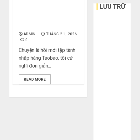
Bóc Phốt” Bảng Giá Vận
LƯU TRỮ
Chuyển Taobao: Tôi Đã
Tốn Tiền Triệu Vì Không
Tháng 6 2026
Biết Những Điều Này!
Tháng 5 2026
ADMIN
THÁNG 2 1, 2026
Tháng 3 2026
0
Tháng 2 2026
Chuyện là hồi mới tập tành
Tháng 1 2026
nhập hàng Taobao, tôi cứ
Tháng 12
nghĩ đơn giản...
2025
Tháng 10
READ MORE
2025
Tháng 9 2025
Tháng 8 2025
Tháng 7 2025
Tháng 6 2025
Tháng 5 2025
Tháng 4 2025
Tháng 3 2025