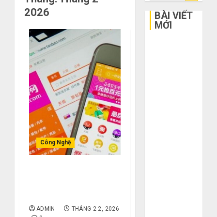
kiếm
2026
cho:
BÀI VIẾT
MỚI
Bí kíp order
Taobao tận
gốc: Đồ đẹp
giá xưởng,
không qua
trung gian!
Quy trình 5
bước nhập
hàng Trung
Công Nghệ
Quốc về bán
cho người mù
10 món đồ lạ lùng nhất
công nghệ
bạn có thể tìm thấy trên
3 sai lầm chí
Taobao.
mạng khiến
ADMIN
THÁNG 2 2, 2026
bạn bị lỗ nặng