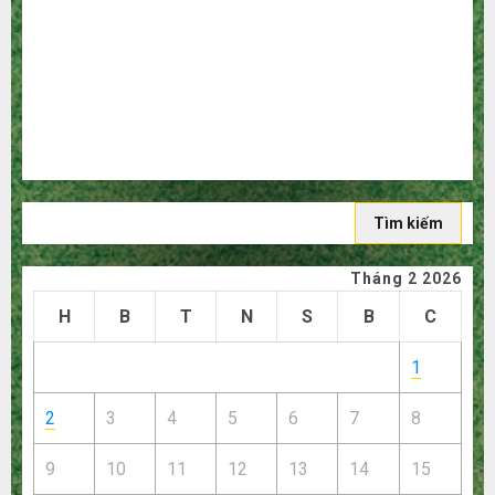
người mù công nghệ
3 sai lầm chí mạng khiến bạn bị lỗ nặng khi mua hàng
1688
Mua giày dép trên Taobao: Nên tăng hay giảm size thì
vừa chân?
Hướng dẫn săn hàng thanh lý, xả kho giá rẻ bất ngờ trên
các app Trung Quốc
Tìm
kiếm
cho:
Tháng 2 2026
H
B
T
N
S
B
C
1
2
3
4
5
6
7
8
9
10
11
12
13
14
15