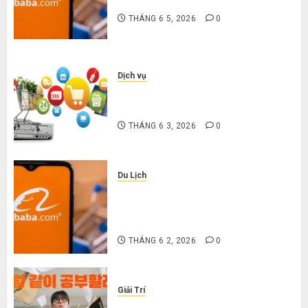
nặng khi mua hàng 1688
THÁNG 6 5, 2026
0
Dịch vụ
Mua giày dép trên Taobao: Nên
tăng hay giảm size thì vừa chân?
THÁNG 6 3, 2026
0
Du Lịch
Hướng dẫn săn hàng thanh lý, xả
kho giá rẻ bất ngờ trên các app
Trung Quốc
THÁNG 6 2, 2026
0
Giải Trí
Cười ra nước mắt với 10 phim hài