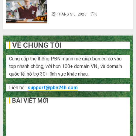
Hàn Quốc siêu lầy lội
THÁNG 5 5, 2026
0
VỀ CHÚNG TÔI
Cung cấp thệ thống PBN mạnh mẽ giúp bạn có cơ vào
top nhanh chống, với hơn 100+ domain VN , và domain
quốc tế, hỗ trợ 30+ lĩnh vực khác nhau.
Liên hệ :
support@pbn24h.com
BÀI VIẾT MỚI
Bí kíp order Taobao tận gốc: Đồ đẹp giá xưởng, không
qua trung gian!
Quy trình 5 bước nhập hàng Trung Quốc về bán cho