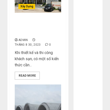
Tháng 2 2025
Xây Dựng
Tháng 1 2025
Tháng 12
2024
Tạo Dấu Ấn Riêng: Công
Ty Thiết Kế Khách Sạn
Tháng 11
Độc Đáo
2024
ADMIN
Tháng 10
THÁNG 8 30, 2023
0
2024
Khi thiết kế và thi công
Tháng 9 2024
khách sạn, có một số kiến
Tháng 7 2024
thức cần...
Tháng 6 2024
Tháng 5 2024
READ MORE
Tháng 4 2024
Tháng 3 2024
Tháng 2 2024
Tháng 1 2024
Tháng 12
2023