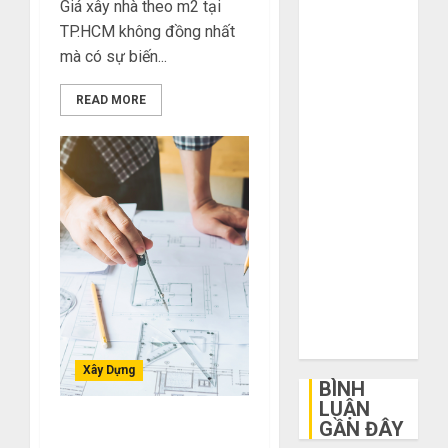
Giá xây nhà theo m2 tại
khi mua hàng
TP.HCM không đồng nhất
1688
mà có sự biến...
Mua giày dép
trên Taobao:
READ MORE
Nên tăng hay
giảm size thì
vừa chân?
Hướng dẫn
săn hàng
thanh lý, xả
kho giá rẻ bất
ngờ trên các
app Trung
Quốc
Xây Dựng
BÌNH
LUẬN
GẦN ĐÂY
Nâng Cấp Ngôi Nhà Với