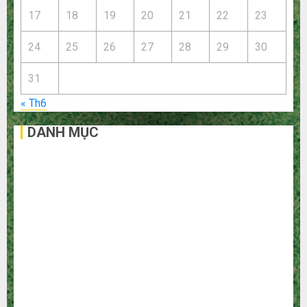
17
18
19
20
21
22
23
24
25
26
27
28
29
30
31
« Th6
DANH MỤC
Bất Động Sản
Công Nghệ
Dịch vụ
Du Lịch
Giải Trí
Giáo Dục
Ngoại Thất
Nội Thất
Sức Khoẻ