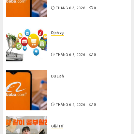
nặng khi mua hàng 1688
THÁNG 6 5, 2026
0
Dịch vụ
Mua giày dép trên Taobao: Nên
tăng hay giảm size thì vừa chân?
THÁNG 6 3, 2026
0
Du Lịch
Hướng dẫn săn hàng thanh lý, xả
kho giá rẻ bất ngờ trên các app
Trung Quốc
THÁNG 6 2, 2026
0
Giải Trí
Cười ra nước mắt với 10 phim hài