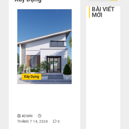
kiếm
cho:
BÀI VIẾT
MỚI
Bí kíp order
Taobao tận
gốc: Đồ đẹp
giá xưởng,
không qua
trung gian!
Quy trình 5
Xây Dựng
bước nhập
hàng Trung
Quốc về bán
Cập Nhật Đơn Giá Xây
cho người mù
Nhà M2 Theo Từng Khu
công nghệ
Vực Tại TP.HCM (2024)
3 sai lầm chí
ADMIN
mạng khiến
THÁNG 7 14, 2024
0
bạn bị lỗ nặng