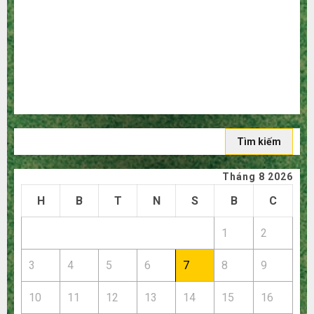
người mù công nghệ
3 sai lầm chí mạng khiến bạn bị lỗ nặng khi mua hàng
1688
Mua giày dép trên Taobao: Nên tăng hay giảm size thì
vừa chân?
Hướng dẫn săn hàng thanh lý, xả kho giá rẻ bất ngờ trên
các app Trung Quốc
Tìm
kiếm
cho:
Tháng 8 2026
H
B
T
N
S
B
C
1
2
3
4
5
6
7
8
9
10
11
12
13
14
15
16