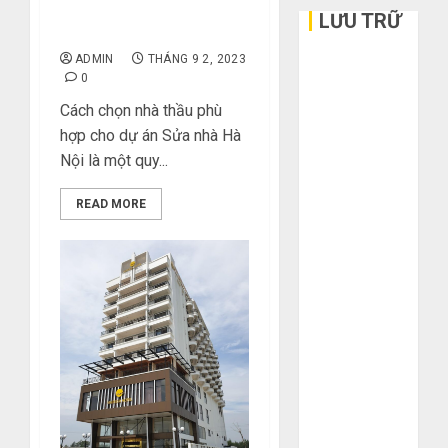
Dịch Vụ Sửa Nhà Chuyên
LƯU TRỮ
Nghiệp Ở Hà Nội
ADMIN
THÁNG 9 2, 2023
Tháng 6 2026
0
Tháng 5 2026
Cách chọn nhà thầu phù
Tháng 3 2026
hợp cho dự án Sửa nhà Hà
Tháng 2 2026
Nội là một quy...
Tháng 1 2026
Tháng 12
READ MORE
2025
Tháng 10
2025
Tháng 9 2025
Tháng 8 2025
Tháng 7 2025
Tháng 6 2025
Tháng 5 2025
Tháng 4 2025
Tháng 3 2025