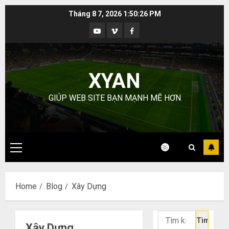
Skip
Tháng 8 7, 2026
1:50:27 PM
to
Youtube
Vimeo
Facebook
content
XYAN
GIÚP WEB SITE BẠN MẠNH MẼ HƠN
Primary
Menu
Home
Blog
Xây Dựng
Tìm
Xây Dựng