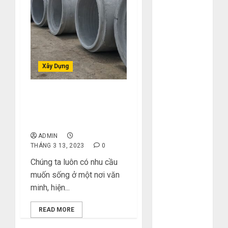
Tháng 11
2023
Tháng 10
2023
Tháng 9 2023
Xây Dựng
Tháng 8 2023
Tháng 7 2023
Tháng 6 2023
Những loại cống thoát
Tháng 5 2023
nước hiện nay và các yếu
tố chính của nó
Tháng 4 2023
Tháng 3 2023
ADMIN
THÁNG 3 13, 2023
0
Tháng 2 2023
Tháng 1 2023
Chúng ta luôn có nhu cầu
Tháng 12
muốn sống ở một nơi văn
2022
minh, hiện...
Tháng 11
READ MORE
2022
Tháng 6 2022