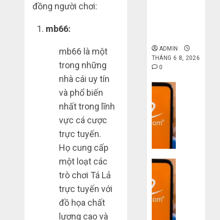
3
gốc: Đồ đẹp
đồng người chơi:
mù
khiến
giá xưởng,
công
bạn
không qua
mb66
:
nghệ
bị
Mua
trung gian!
lỗ
giày
THÁNG
ADMIN
mb66 là một
nặng
dép
6 7,
THÁNG 6 8, 2026
khi
2026
trên
trong những
0
mua
Taobao:
4
nhà cái uy tín
0
hàng
Nên
Dịch vụ
và phổ biến
1688
tăng
Quy
nhất trong lĩnh
hay
Hướng
trình
THÁNG
giảm
dẫn
vực cá cược
6 5,
5
size
2026
săn
bước
trực tuyến.
thì
hàng
nhập
0
Họ cung cấp
vừa
thanh
5
hàng
một loạt các
chân?
lý,
Dịch vụ
Trung
xả
trò chơi Tá Lả
Quốc
3
THÁNG
kho
về
6 3,
sai
trực tuyến với
giá
2026
bán
lầm
đồ họa chất
rẻ
cho
chí
0
lượng cao và
bất
người