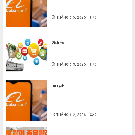
3 sai lầm chí mạng khiến bạn bị lỗ
nặng khi mua hàng 1688
THÁNG 6 5, 2026
0
Dịch vụ
Mua giày dép trên Taobao: Nên
tăng hay giảm size thì vừa chân?
THÁNG 6 3, 2026
0
Du Lịch
Hướng dẫn săn hàng thanh lý, xả
kho giá rẻ bất ngờ trên các app
Trung Quốc
THÁNG 6 2, 2026
0