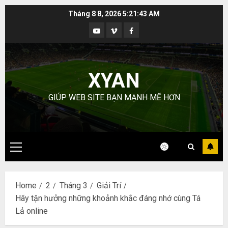
Skip
Tháng 8 8, 2026
5:21:43 AM
to
Youtube
Vimeo
Facebook
content
XYAN
GIÚP WEB SITE BẠN MẠNH MẼ HƠN
Primary
Menu
Home
2
Tháng 3
Giải Trí
Hãy tận hưởng những khoảnh khắc đáng nhớ cùng Tá
Lả online