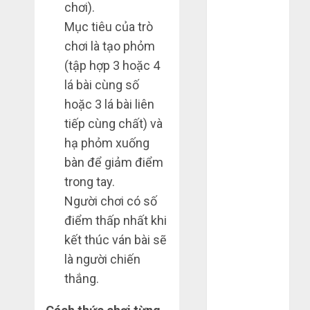
chơi).
2020
Mục tiêu của trò
Tháng 10
chơi là tạo phỏm
2020
(tập hợp 3 hoặc 4
Tháng 9 2020
Tháng 8 2020
lá bài cùng số
Tháng 7 2020
hoặc 3 lá bài liên
Tháng 6 2020
tiếp cùng chất) và
Tháng 5 2020
hạ phỏm xuống
Tháng 4 2020
bàn để giảm điểm
Tháng 3 2020
trong tay.
Tháng 2 2020
Người chơi có số
Tháng 1 2020
điểm thấp nhất khi
Tháng 11
kết thúc ván bài sẽ
2019
Tháng 2 2019
là người chiến
Tháng 11
thắng.
2018
Tháng 10