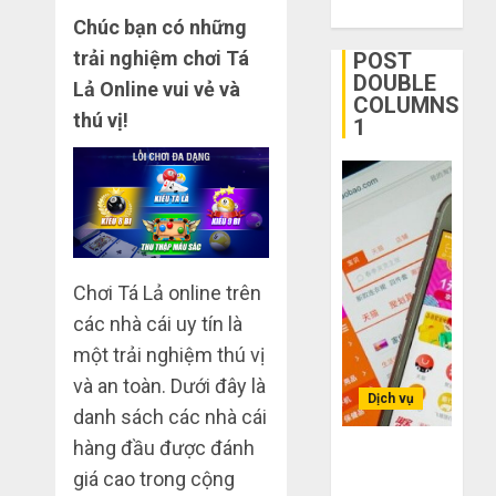
xả
Chúc bạn có những
THÁNG
kho
Bí
6 3,
trải nghiệm chơi Tá
POST
giá
2026
kíp
DOUBLE
Lả Online vui vẻ và
rẻ
order
COLUMNS
0
bất
thú vị!
Taobao
1
ngờ
tận
1
trên
gốc:
các
Đồ
app
đẹp
Quy
Trung
giá
trình
Quốc
xưởng,
5
Chơi Tá Lả online trên
không
bước
THÁNG
qua
nhập
các nhà cái uy tín là
2
6 2,
trung
2026
hàng
một trải nghiệm thú vị
gian!
Trung
0
và an toàn. Dưới đây là
Quốc
3
Dịch vụ
THÁNG
danh sách các nhà cái
về
sai
6 8,
bán
2026
lầm
hàng đầu được đánh
Bí kíp order
cho
chí
0
giá cao trong cộng
Taobao tận
người
mạng