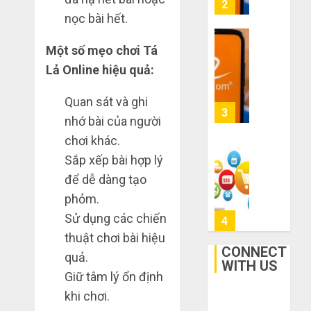
0
Quốc
3
nọc bài hết.
THÁNG
về
sai
6 8,
bán
2026
lầm
Một số mẹo chơi Tá
cho
chí
0
Lả Online hiệu quả:
người
mạng
3
mù
khiến
Quan sát và ghi
công
bạn
nhớ bài của người
nghệ
bị
Mua
lỗ
giày
chơi khác.
THÁNG
nặng
dép
6 7,
Sắp xếp bài hợp lý
khi
2026
trên
để dễ dàng tạo
mua
Taobao:
4
0
phỏm.
hàng
Nên
1688
tăng
Sử dụng các chiến
hay
Hướng
thuật chơi bài hiệu
THÁNG
giảm
dẫn
CONNECT
6 5,
quả.
size
2026
săn
WITH US
Giữ tâm lý ổn định
thì
hàng
0
vừa
thanh
khi chơi.
5
chân?
lý,