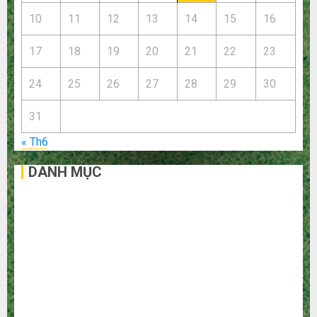
10
11
12
13
14
15
16
17
18
19
20
21
22
23
24
25
26
27
28
29
30
31
« Th6
DANH MỤC
Bất Động Sản
Công Nghệ
Dịch vụ
Du Lịch
Giải Trí
Giáo Dục
Ngoại Thất