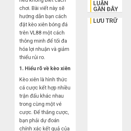
LUẬN
chơi. Bài viết này sẽ
GẦN ĐÂY
hướng dẫn bạn cách
LƯU TRỮ
đặt kèo xiên bóng đá
trên
VL88
một cách
Tháng 6 2026
thông minh để tối đa
Tháng 5 2026
Tháng 3 2026
hóa lợi nhuận và giảm
Tháng 2 2026
thiểu rủi ro.
Tháng 1 2026
1. Hiểu rõ về kèo xiên
Tháng 12
2025
Kèo xiên là hình thức
Tháng 10
cá cược kết hợp nhiều
2025
trận đấu khác nhau
Tháng 9 2025
trong cùng một vé
Tháng 8 2025
cược. Để thắng cược,
Tháng 7 2025
bạn phải dự đoán
Tháng 6 2025
chính xác kết quả của
Tháng 5 2025