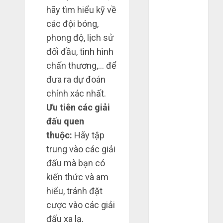
Tháng 12
hãy tìm hiểu kỹ về
2023
các đội bóng,
Tháng 11
phong độ, lịch sử
2023
đối đầu, tình hình
Tháng 10
chấn thương,… để
2023
đưa ra dự đoán
Tháng 9 2023
chính xác nhất.
Tháng 8 2023
Ưu tiên các giải
Tháng 7 2023
đấu quen
Tháng 6 2023
Tháng 5 2023
thuộc:
Hãy tập
Tháng 4 2023
trung vào các giải
Tháng 3 2023
đấu mà bạn có
Tháng 2 2023
kiến thức và am
Tháng 1 2023
hiểu, tránh đặt
Tháng 12
cược vào các giải
2022
đấu xa lạ.
Tháng 11