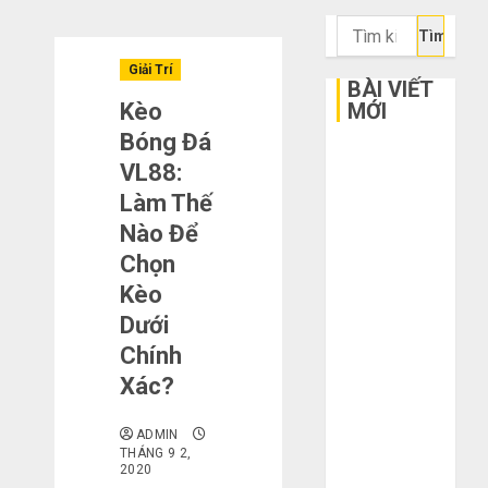
Tìm
kiếm
Giải Trí
cho:
BÀI VIẾT
Kèo
MỚI
Bóng Đá
Bí kíp order
VL88:
Taobao tận
Làm Thế
gốc: Đồ đẹp
Nào Để
giá xưởng,
Chọn
không qua
Kèo
trung gian!
Quy trình 5
Dưới
bước nhập
Chính
hàng Trung
Xác?
Quốc về bán
cho người mù
ADMIN
THÁNG 9 2,
công nghệ
2020
3 sai lầm chí