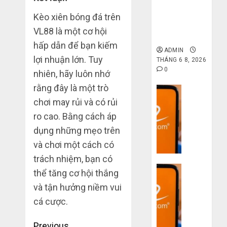
gốc: Đồ đẹp
cho
chí
0
giá xưởng,
Kèo xiên bóng đá trên
người
mạng
3
không qua
VL88 là một cơ hội
mù
khiến
trung gian!
công
bạn
hấp dẫn để bạn kiếm
ADMIN
nghệ
bị
Mua
lợi nhuận lớn. Tuy
THÁNG 6 8, 2026
lỗ
giày
0
THÁNG
nhiên, hãy luôn nhớ
nặng
dép
6 7,
rằng đây là một trò
khi
2026
trên
Dịch vụ
mua
Taobao:
chơi may rủi và có rủi
4
Quy
0
hàng
Nên
trình
ro cao. Bằng cách áp
1688
tăng
5
dụng những mẹo trên
hay
Hướng
bước
THÁNG
và chơi một cách có
giảm
dẫn
nhập
6 5,
size
2026
săn
trách nhiệm, bạn có
hàng
thì
hàng
Dịch vụ
Trung
0
thể tăng cơ hội thắng
vừa
thanh
5
Quốc
3
và tận hưởng niềm vui
chân?
lý,
về
sai
cá cược.
xả
bán
lầm
THÁNG
kho
cho
chí
6 3,
giá
2026
Previous
người