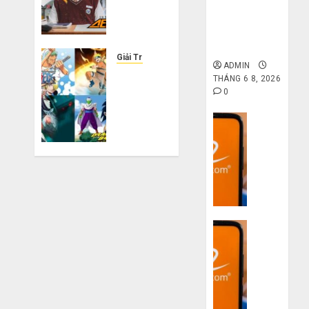
gốc: Đồ đẹp
mắt
giá xưởng,
với
không qua
10
trung gian!
phim
Giải Trí
ADMIN
hài
Top
THÁNG 6 8, 2026
Hàn
Truyện
0
Quốc
Anime
siêu
Dịch vụ
Isekai
lầy
Hay
Quy
lội
Nhất
trình
Năm
5
THÁNG
2026:
bước
5 5,
Điểm
nhập
2026
Danh
hàng
0
Những
Dịch vụ
Trung
Thế
Quốc
3
Giới
về
sai
Song
bán
lầm
Song
cho
chí
Đáng
người
mạng