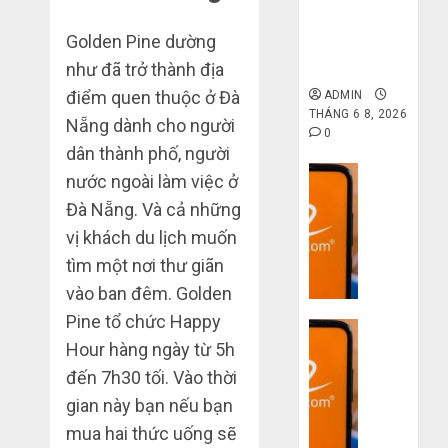
gốc: Đồ đẹp
giá xưởng,
Golden Pine dường
không qua
trung gian!
như đã trở thành địa
điểm quen thuộc ở Đà
ADMIN
THÁNG 6 8, 2026
Nẵng dành cho người
0
dân thành phố, người
Dịch vụ
nước ngoài làm việc ở
Quy
Đà Nẵng. Và cả những
trình
vị khách du lịch muốn
5
tìm một nơi thư giãn
bước
nhập
vào ban đêm. Golden
hàng
Pine tổ chức Happy
Dịch vụ
Trung
Hour hàng ngày từ 5h
Quốc
3
về
đến 7h30 tối. Vào thời
sai
bán
lầm
gian này bạn nếu bạn
cho
chí
mua hai thức uống sẽ
người
mạng