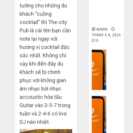
6 7,
gốc: Đồ đẹp
tưởng cho những du
khi
2026
trên
giá xưởng,
mua
Taobao:
khách “cuồng
4
0
không qua
hàng
Nên
trung gian!
cocktail” thì The city
1688
tăng
Pub là cái tên bạn cần
ADMIN
hay
Hướng
THÁNG 6 8, 2026
THÁNG
note lại ngay với
giảm
dẫn
6 5,
0
size
2026
săn
hương vị cocktail đặc
thì
hàng
Dịch vụ
0
sắc nhất. Không chỉ
vừa
thanh
5
Quy
vậy khi đến đây du
chân?
lý,
trình
khách sẽ bị chinh
xả
5
THÁNG
kho
phục với không gian
bước
6 3,
giá
2026
nhập
âm nhạc bởi nhạc
rẻ
hàng
0
accoustic hòa tấu
bất
Dịch vụ
Trung
ngờ
Guitar vào 3-5-7 trong
Quốc
3
trên
về
tuần và 2-4-6 có live
sai
các
bán
lầm
DJ náo nhiệt.
app
cho
chí
Trung
người