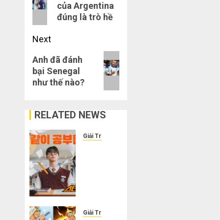
của Argentina
post:
đúng là trò hề
Next
Next
Anh đã đánh
bại Senegal
post:
như thế nào?
RELATED NEWS
Giải Trí
Cười
ra
nước
mắt
với
10
phim
Giải Trí