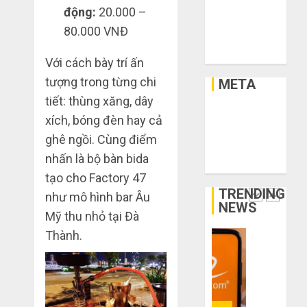
chân?
lý,
Xây Dựng
động:
20.000 –
xả
Xe
THÁNG
80.000 VNĐ
kho
Bí
Xe Cộ
6 3,
giá
2026
kíp
Y Tế
Với cách bày trí ấn
rẻ
order
0
bất
Taobao
tượng trong từng chi
META
ngờ
tận
1
tiết: thùng xăng, dây
trên
gốc:
Đăng nhập
xích, bóng đèn hay cả
các
Đồ
RSS bài viết
app
ghê ngồi. Cùng điểm
đẹp
Quy
RSS bình luận
Trung
giá
trình
nhấn là bộ bàn bida
WordPress.org
Quốc
xưởng,
5
tạo cho Factory 47
không
bước
TRENDING
THÁNG
như mô hình bar Âu
qua
nhập
2
6 2,
NEWS
trung
Mỹ thu nhỏ tại Đà
2026
hàng
gian!
Trung
Thành.
0
Quốc
3
THÁNG
về
sai
6 8,
bán
2026
lầm
cho
chí
0
người