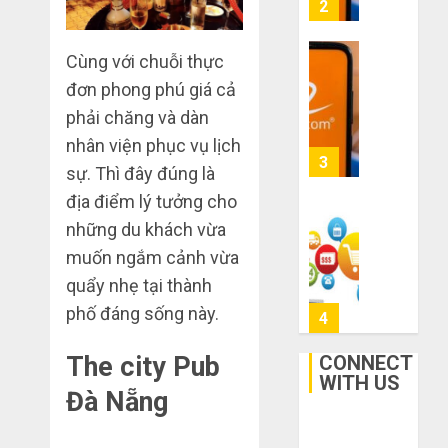
mạng
3
mù
khiến
công
bạn
Cùng với chuỗi thực
nghệ
bị
Mua
đơn phong phú giá cả
lỗ
giày
THÁNG
nặng
dép
phải chăng và dàn
6 7,
khi
2026
trên
nhân viện phục vụ lịch
mua
Taobao:
4
0
sự. Thì đây đúng là
hàng
Nên
1688
địa điểm lý tưởng cho
tăng
hay
Hướng
những du khách vừa
THÁNG
giảm
dẫn
6 5,
muốn ngắm cảnh vừa
size
2026
săn
quẩy nhẹ tại thành
thì
hàng
0
vừa
phố đáng sống này.
thanh
5
chân?
lý,
xả
CONNECT
The city Pub
THÁNG
kho
WITH US
Bí
6 3,
Đà Nẵng
giá
2026
kíp
rẻ
order
0
bất
Taobao