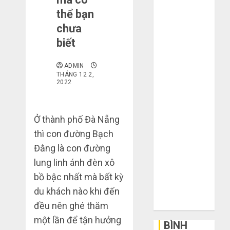
mạng khiến
thể bạn
bạn bị lỗ nặng
chưa
khi mua hàng
biết
1688
Mua giày dép
ADMIN
trên Taobao:
THÁNG 12 2,
2022
Nên tăng hay
giảm size thì
vừa chân?
Ở thành phố Đà Nẵng
Hướng dẫn
thì con đường Bạch
săn hàng
Đằng là con đường
thanh lý, xả
lung linh ánh đèn xô
kho giá rẻ bất
bồ bậc nhất mà bất kỳ
ngờ trên các
du khách nào khi đến
app Trung
Quốc
đều nên ghé thăm
một lần để tận hưởng
BÌNH