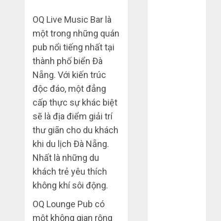
Tháng 4 2025
OQ Live Music Bar là
Tháng 3 2025
Tháng 2 2025
một trong những quán
Tháng 1 2025
pub nổi tiếng nhất tại
Tháng 12
thành phố biển Đà
2024
Nẵng. Với kiến trúc
Tháng 11
độc đáo, một đẳng
2024
cấp thực sự khác biệt
Tháng 10
sẽ là địa điểm giải trí
2024
thư giãn cho du khách
Tháng 9 2024
khi du lịch Đà Nẵng.
Tháng 7 2024
Tháng 6 2024
Nhất là những du
Tháng 5 2024
khách trẻ yêu thích
Tháng 4 2024
không khí sôi động.
Tháng 3 2024
OQ Lounge Pub có
Tháng 2 2024
một không gian rộng
Tháng 1 2024