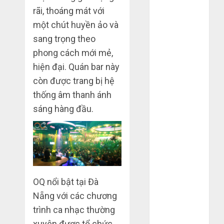
Tháng 12
rãi, thoáng mát với
2023
một chút huyền ảo và
Tháng 11
sang trọng theo
2023
phong cách mới mẻ,
Tháng 10
hiện đại. Quán bar này
2023
còn được trang bị hệ
Tháng 9 2023
thống âm thanh ánh
Tháng 8 2023
sáng hàng đầu.
Tháng 7 2023
Tháng 6 2023
Tháng 5 2023
Tháng 4 2023
Tháng 3 2023
Tháng 2 2023
OQ nổi bật tại Đà
Tháng 1 2023
Nẵng với các chương
Tháng 12
2022
trình ca nhạc thường
Tháng 11
xuyên được tổ chức