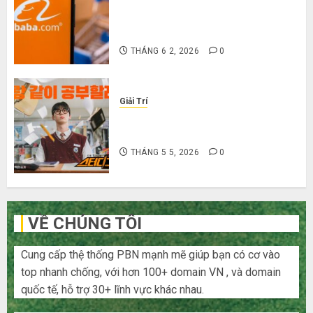
Hướng dẫn săn hàng thanh lý, xả
kho giá rẻ bất ngờ trên các app
Trung Quốc
THÁNG 6 2, 2026
0
Giải Trí
Cười ra nước mắt với 10 phim hài
Hàn Quốc siêu lầy lội
THÁNG 5 5, 2026
0
VỀ CHÚNG TÔI
Cung cấp thệ thống PBN mạnh mẽ giúp bạn có cơ vào
top nhanh chống, với hơn 100+ domain VN , và domain
quốc tế, hỗ trợ 30+ lĩnh vực khác nhau.