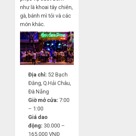
như là khoai tây chiên,
gà, bánh mì tỏi và các
món khác.
Địa chỉ:
52 Bạch
Đằng, Q.Hải Châu,
Đà Nẵng
Giờ mở cửa:
7:00
– 1:00
Giá dao
động:
30.000 –
165.000 VNĐ