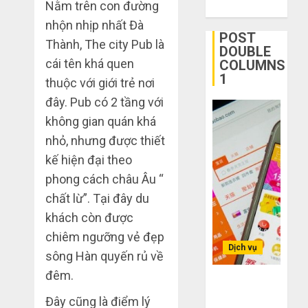
Nằm trên con đường
ngờ
tận
1
nhộn nhịp nhất Đà
trên
gốc:
POST
Thành, The city Pub là
các
Đồ
DOUBLE
app
đẹp
Quy
cái tên khá quen
COLUMNS
Trung
giá
trình
1
thuộc với giới trẻ nơi
Quốc
xưởng,
5
đây. Pub có 2 tầng với
không
bước
THÁNG
không gian quán khá
qua
nhập
2
6 2,
trung
2026
hàng
nhỏ, nhưng được thiết
gian!
Trung
0
kế hiện đại theo
Quốc
3
THÁNG
phong cách châu Âu “
về
sai
6 8,
chất lừ”. Tại đây du
bán
2026
lầm
cho
chí
khách còn được
0
người
mạng
3
chiêm ngưỡng vẻ đẹp
mù
khiến
Dịch vụ
sông Hàn quyến rủ về
công
bạn
nghệ
đêm.
bị
Mua
Bí kíp order
lỗ
giày
Taobao tận
THÁNG
Đây cũng là điểm lý
nặng
dép