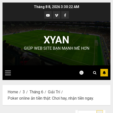
Skip
Tháng 8 8, 2026
3:30:23 AM
to
Youtube
Vimeo
Facebook
content
XYAN
GIÚP WEB SITE BẠN MẠNH MẼ HƠN
Primary
Menu
Home
3
Tháng 6
Giải Trí
Poker online ăn tiền thật: Chơi hay, nhận tiền ngay.