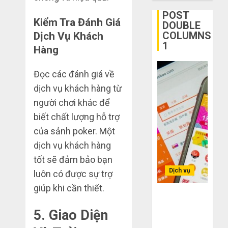
1
trên
gốc:
POST
các
Kiểm Tra Đánh Giá
Đồ
DOUBLE
app
đẹp
Quy
Dịch Vụ Khách
COLUMNS
Trung
giá
trình
1
Hàng
Quốc
xưởng,
5
không
bước
THÁNG
Đọc các đánh giá về
qua
nhập
2
6 2,
dịch vụ khách hàng từ
trung
2026
hàng
gian!
Trung
người chơi khác để
0
Quốc
3
biết chất lượng hỗ trợ
THÁNG
về
sai
6 8,
của sảnh poker. Một
bán
2026
lầm
dịch vụ khách hàng
cho
chí
0
người
mạng
tốt sẽ đảm bảo bạn
3
mù
khiến
Dịch vụ
luôn có được sự trợ
công
bạn
giúp khi cần thiết.
nghệ
bị
Mua
Bí kíp order
lỗ
giày
Taobao tận
THÁNG
5.
Giao Diện
nặng
dép
6 7,
gốc: Đồ đẹp
khi
2026
trên