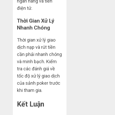
ngân hàng và tiền
điện tử.
Thời Gian Xử Lý
Nhanh Chóng
Thời gian xử lý giao
dịch nạp và rút tiền
cần phải nhanh chóng
và minh bạch. Kiểm
tra các đánh giá về
tốc độ xử lý giao dịch
của sảnh poker trước
khi tham gia.
Kết Luận