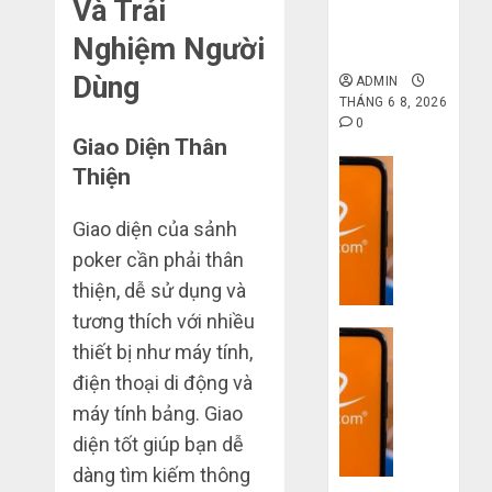
giá xưởng,
Và Trải
mua
Taobao:
4
0
không qua
hàng
Nên
Nghiệm Người
trung gian!
1688
tăng
Dùng
ADMIN
hay
Hướng
THÁNG 6 8, 2026
THÁNG
giảm
dẫn
6 5,
0
size
2026
săn
Giao Diện Thân
thì
hàng
Dịch vụ
Thiện
0
vừa
thanh
5
Quy
chân?
lý,
trình
Giao diện của sảnh
xả
5
THÁNG
poker cần phải thân
kho
bước
6 3,
giá
2026
thiện, dễ sử dụng và
nhập
rẻ
hàng
tương thích với nhiều
0
bất
Dịch vụ
Trung
thiết bị như máy tính,
ngờ
Quốc
3
điện thoại di động và
trên
về
sai
các
máy tính bảng. Giao
bán
lầm
app
cho
chí
diện tốt giúp bạn dễ
Trung
người
mạng
dàng tìm kiếm thông
Quốc
mù
khiến