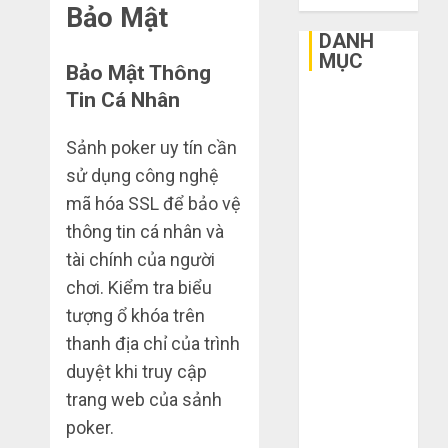
3
Bảo Mật
sai
DANH
lầm
MỤC
Bảo Mật Thông
chí
mạng
Tin Cá Nhân
3
Bất Động Sản
khiến
Công Nghệ
bạn
Sảnh poker uy tín cần
Dịch vụ
bị
Mua
sử dụng công nghệ
Du Lịch
lỗ
giày
mã hóa SSL để bảo vệ
nặng
Giải Trí
dép
khi
trên
Giáo Dục
thông tin cá nhân và
mua
Taobao:
Ngoại Thất
4
tài chính của người
hàng
Nên
Nội Thất
chơi. Kiểm tra biểu
1688
tăng
Sức Khoẻ
tượng ổ khóa trên
hay
Hướng
Tài Chính
THÁNG
giảm
dẫn
thanh địa chỉ của trình
6 5,
Thời Trang
size
2026
săn
duyệt khi truy cập
Thực Phẩm –
thì
hàng
0
trang web của sảnh
vừa
Đồ Uống
thanh
5
chân?
poker.
lý,
Xây Dựng