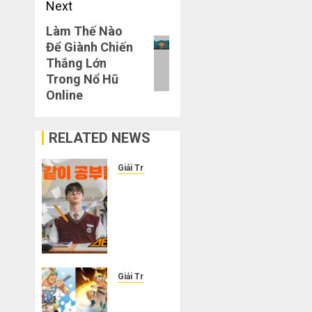
Next
Làm Thế Nào
Next
Để Giành Chiến
post:
Thắng Lớn
Trong Nổ Hũ
Online
RELATED NEWS
Giải Trí
Cười
ra
nước
mắt
với
10
phim
Giải Trí
hài
Top
Hàn
Truyện