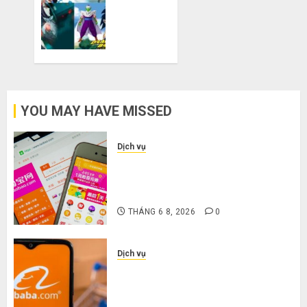
Quốc
Anime
siêu
Isekai
lầy
Hay
lội
Nhất
Năm
THÁNG
2026:
5 5,
Điểm
2026
YOU MAY HAVE MISSED
Danh
0
Những
Thế
Dịch vụ
Giới
Bí kíp order Taobao tận gốc: Đồ
Song
đẹp giá xưởng, không qua trung
Song
gian!
Đáng
THÁNG 6 8, 2026
0
Ghé
Thăm
Nhất
Dịch vụ
Quy trình 5 bước nhập hàng Trung
THÁNG
Quốc về bán cho người mù công
1 16,
nghệ
2026