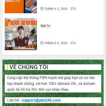
Trung Quốc
THÁNG 6 2, 2026
0
Giải Trí
Cười ra nước mắt với 10 phim hài
Hàn Quốc siêu lầy lội
THÁNG 5 5, 2026
0
VỀ CHÚNG TÔI
Cung cấp thệ thống PBN mạnh mẽ giúp bạn có cơ vào
top nhanh chống, với hơn 100+ domain VN , và domain
quốc tế, hỗ trợ 30+ lĩnh vực khác nhau.
Liên hệ :
support@pbn24h.com