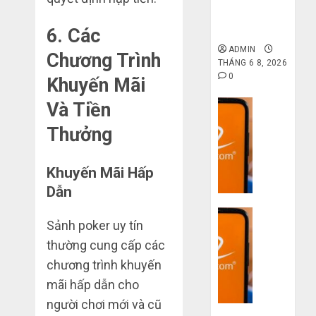
không qua
trung gian!
6.
Các
ADMIN
Chương Trình
THÁNG 6 8, 2026
0
Khuyến Mãi
Dịch vụ
Và Tiền
Quy
Thưởng
trình
5
bước
Khuyến Mãi Hấp
nhập
Dẫn
hàng
Dịch vụ
Trung
Sảnh poker uy tín
Quốc
3
thường cung cấp các
về
sai
bán
chương trình khuyến
lầm
cho
chí
mãi hấp dẫn cho
người
mạng
người chơi mới và cũ
mù
khiến