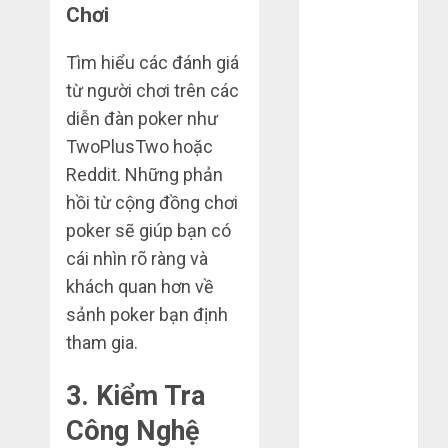
Chơi
Tháng 10
2020
Tìm hiểu các đánh giá
Tháng 9 2020
từ người chơi trên các
Tháng 8 2020
diễn đàn poker như
Tháng 7 2020
TwoPlusTwo hoặc
Tháng 6 2020
Tháng 5 2020
Reddit. Những phản
Tháng 4 2020
hồi từ cộng đồng chơi
Tháng 3 2020
poker sẽ giúp bạn có
Tháng 2 2020
cái nhìn rõ ràng và
Tháng 1 2020
khách quan hơn về
Tháng 11
sảnh poker bạn định
2019
tham gia.
Tháng 2 2019
Tháng 11
3.
Kiểm Tra
2018
Tháng 10
Công Nghệ
2015