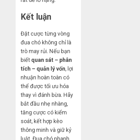
Kết luận
Đặt cược từng vòng
đua chó không chỉ là
trò may rủi. Nếu bạn
biết
quan sát – phân
tích – quản lý vốn
, lợi
nhuận hoàn toàn có
thể được tối ưu hóa
thay vì đánh bừa. Hãy
bắt đầu nhẹ nhàng,
tăng cược có kiểm
soát, kết hợp kèo
thông minh và giữ kỷ
luật. Đua chó nhanh,