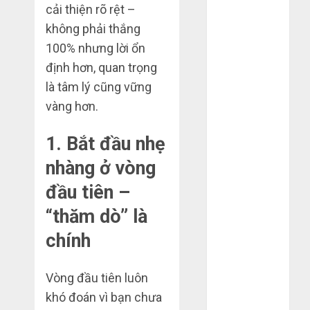
cải thiện rõ rệt –
Tháng 12
không phải thắng
2023
Tháng 11
100% nhưng lời ổn
2023
định hơn, quan trọng
Tháng 10
là tâm lý cũng vững
2023
vàng hơn.
Tháng 9 2023
Tháng 8 2023
1. Bắt đầu nhẹ
Tháng 7 2023
nhàng ở vòng
Tháng 6 2023
Tháng 5 2023
đầu tiên –
Tháng 4 2023
“thăm dò” là
Tháng 3 2023
chính
Tháng 2 2023
Tháng 1 2023
Tháng 12
Vòng đầu tiên luôn
2022
khó đoán vì bạn chưa
Tháng 11