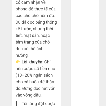
có cảm nhận về
2022
phong độ thực tế của
Tháng 6 2022
các chú chó hôm đó.
Tháng 5 2022
Dù đã đọc bảng thống
Tháng 4 2022
Tháng 3 2022
kê trước, nhưng thời
Tháng 2 2022
tiết, mặt sân, hoặc
Tháng 1 2022
tâm trạng của chó
Tháng 12
đua có thể ảnh
2021
hưởng.
Tháng 11
Lời khuyên
: Chỉ
2021
nên cược số tiền nhỏ
Tháng 7 2021
(10–20% ngân sách
Tháng 6 2021
cho cả buổi) để thăm
Tháng 5 2021
Tháng 1 2021
dò. Đừng dốc hết vốn
Tháng 12
vào vòng đầu.
2020
Tôi từng đặt cược
Tháng 11