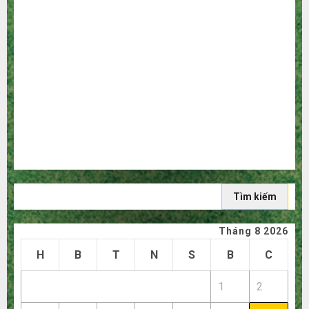
Bí kíp order Taobao tận gốc: Đồ đẹp giá xưởng, không
qua trung gian!
Quy trình 5 bước nhập hàng Trung Quốc về bán cho
người mù công nghệ
3 sai lầm chí mạng khiến bạn bị lỗ nặng khi mua hàng
1688
Mua giày dép trên Taobao: Nên tăng hay giảm size thì
vừa chân?
Hướng dẫn săn hàng thanh lý, xả kho giá rẻ bất ngờ trên
các app Trung Quốc
Tìm
kiếm
cho:
Tháng 8 2026
H
B
T
N
S
B
C
1
2