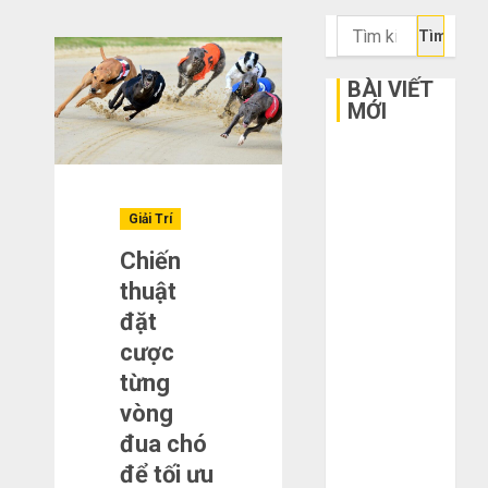
Tìm
kiếm
cho:
BÀI VIẾT
MỚI
Bí kíp order
Taobao tận
gốc: Đồ đẹp
Giải Trí
giá xưởng,
Chiến
không qua
thuật
trung gian!
đặt
Quy trình 5
bước nhập
cược
hàng Trung
từng
Quốc về bán
vòng
cho người mù
đua chó
công nghệ
để tối ưu
3 sai lầm chí