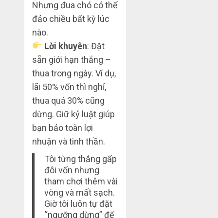
Nhưng đua chó có thể
đảo chiều bất kỳ lúc
nào.
Lời khuyên
: Đặt
sẵn giới hạn thắng –
thua trong ngày. Ví dụ,
lãi 50% vốn thì nghỉ,
thua quá 30% cũng
dừng. Giữ kỷ luật giúp
bạn bảo toàn lợi
nhuận và tinh thần.
Tôi từng thắng gấp
đôi vốn nhưng
tham chơi thêm vài
vòng và mất sạch.
Giờ tôi luôn tự đặt
“ngưỡng dừng” để