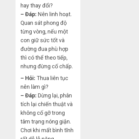
hay thay đổi?
– Đáp:
Nên linh hoạt.
Quan sát phong độ
từng vòng, nếu một
con giữ sức tốt và
đường đua phù hợp
thì có thể theo tiếp,
nhưng đừng cố chấp.
– Hỏi:
Thua liên tục
nên làm gì?
– Đáp:
Dừng lại, phân
tích lại chiến thuật và
không cố gỡ trong
tâm trạng nóng giận.
Chơi khi mất bình tĩnh
rất dễ lỗ nặng.