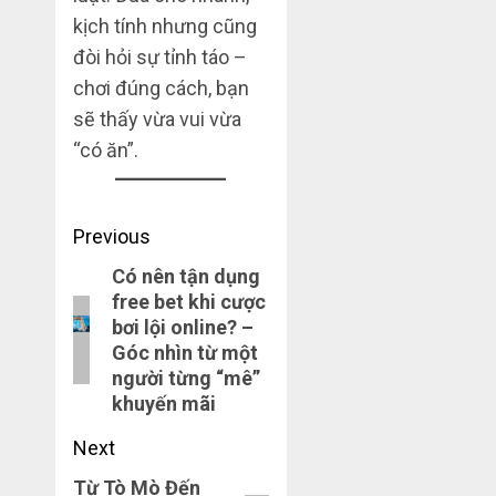
kịch tính nhưng cũng
đòi hỏi sự tỉnh táo –
chơi đúng cách, bạn
sẽ thấy vừa vui vừa
“có ăn”.
Post
Previous
navigation
Có nên tận dụng
Previous
free bet khi cược
post:
bơi lội online? –
Góc nhìn từ một
người từng “mê”
khuyến mãi
Next
Từ Tò Mò Đến
Next