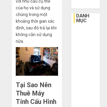
với nhu cầu cụ thể
2015
của họ và sử dụng
3
sai
chúng trong một
DANH
lầm
MỤC
khoảng thời gian xác
chí
định, sau đó trả lại khi
mạng
Bất Động Sản
3
không cần sử dụng
khiến
Công Nghệ
bạn
nữa.
Dịch vụ
bị
Mua
Du Lịch
lỗ
giày
Giải Trí
nặng
dép
Giáo Dục
khi
trên
Ngoại Thất
mua
Taobao:
4
hàng
Nên
Nội Thất
1688
tăng
Sức Khoẻ
hay
Hướng
Tại Sao Nên
Tài Chính
THÁNG
giảm
dẫn
6 5,
Thời Trang
Thuê Máy
size
2026
săn
Thực Phẩm –
thì
hàng
Tính Cấu Hình
0
Đồ Uống
vừa
thanh
5