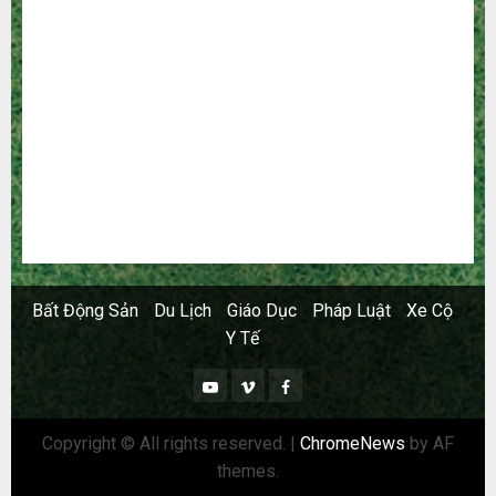
Ngoại Thất
Nội Thất
Sức Khoẻ
Tài Chính
Thời Trang
Thực Phẩm – Đồ Uống
Xây Dựng
Xe
Xe Cộ
Y Tế
Bất Động Sản
Du Lịch
Giáo Dục
Pháp Luật
Xe Cộ
Y Tế
Youtube
Vimeo
Facebook
Copyright © All rights reserved.
|
ChromeNews
by AF
themes.