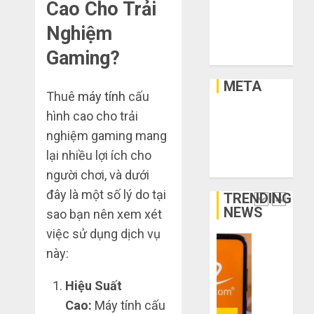
Xây Dựng
Cao Cho Trải
chân?
lý,
Xe
xả
Nghiệm
THÁNG
kho
Xe Cộ
Bí
6 3,
Gaming?
giá
2026
kíp
Y Tế
rẻ
order
0
META
bất
Taobao
Thuê
máy tính
cấu
ngờ
tận
1
hình cao cho trải
trên
Đăng nhập
gốc:
các
Đồ
RSS bài viết
nghiệm gaming mang
app
đẹp
Quy
RSS bình luận
lại nhiều lợi ích cho
Trung
giá
trình
WordPress.org
người chơi, và dưới
Quốc
xưởng,
5
đây là một số lý do tại
không
bước
TRENDING
THÁNG
qua
NEWS
nhập
sao bạn nên xem xét
2
6 2,
trung
2026
hàng
việc sử dụng dịch vụ
gian!
Trung
0
này:
Quốc
3
THÁNG
về
sai
6 8,
Hiệu Suất
bán
2026
lầm
cho
Cao:
Máy tính cấu
chí
0