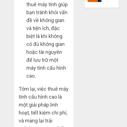
thuê máy tính giúp
mù
khiến
công
bạn
bạn tránh khỏi vấn
nghệ
bị
đề về không gian
lỗ
và tiện ích, đặc
THÁNG
nặng
6 7,
biệt là khi không
khi
2026
mua
có đủ không gian
0
hàng
hoặc tài nguyên
1688
để lưu trữ một
máy tính cấu hình
THÁNG
6 5,
cao.
2026
0
Tóm lại, việc thuê máy
tính cấu hình cao là
một giải pháp linh
hoạt, tiết kiệm chi phí,
và mang lại trải