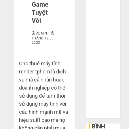
Game
mạng khiến
Tuyệt
bạn bị lỗ nặng
Vời
khi mua hàng
1688
ADMIN
Mua giày dép
THÁNG 12 3,
trên Taobao:
2023
Nên tăng hay
giảm size thì
Cho thuê máy tính
vừa chân?
Hướng dẫn
render tphcm
là dịch
săn hàng
vụ mà cá nhân hoặc
thanh lý, xả
doanh nghiệp có thể
kho giá rẻ bất
sử dụng để tạm thời
ngờ trên các
sử dụng máy tính với
app Trung
cấu hình mạnh mẽ và
Quốc
hiệu suất cao mà họ
BÌNH
không cần phải mua