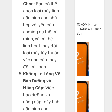
nặng
dép
gốc: Đồ đẹp
6 7,
Chọn:
Bạn có thể
khi
2026
trên
giá xưởng,
chọn loại máy tính
mua
Taobao:
không qua
4
0
hàng
cấu hình cao phù
Nên
trung gian!
1688
tăng
hợp với yêu cầu
ADMIN
hay
Hướng
THÁNG 6 8, 2026
gaming cụ thể của
THÁNG
giảm
dẫn
0
6 5,
mình, và có thể
size
2026
săn
Dịch vụ
thì
linh hoạt thay đổi
hàng
0
vừa
Quy
thanh
5
loại máy tùy thuộc
chân?
trình
lý,
vào nhu cầu thay
5
xả
THÁNG
đổi của bạn.
bước
kho
6 3,
nhập
giá
2026
Không Lo Lắng Về
hàng
rẻ
Bảo Dưỡng và
0
Dịch vụ
Trung
bất
Nâng Cấp:
Việc
Quốc
ngờ
3
bảo dưỡng và
về
trên
sai
bán
các
lầm
nâng cấp máy tính
cho
app
chí
cấu hình cao
người
Trung