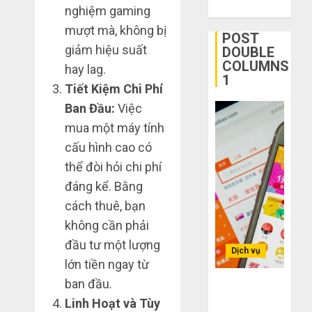
bất
Taobao
nghiệm gaming
ngờ
tận
1
mượt mà, không bị
trên
gốc:
POST
giảm hiệu suất
các
DOUBLE
Đồ
COLUMNS
app
đẹp
Quy
hay lag.
1
Trung
giá
trình
Tiết Kiệm Chi Phí
Quốc
xưởng,
5
Ban Đầu:
Việc
không
bước
THÁNG
mua một máy tính
qua
nhập
2
6 2,
trung
2026
hàng
cấu hình cao có
gian!
Trung
0
thể đòi hỏi chi phí
Quốc
3
THÁNG
đáng kể. Bằng
về
sai
6 8,
cách thuê, bạn
bán
2026
lầm
cho
chí
không cần phải
0
người
mạng
3
đầu tư một lượng
mù
Dịch vụ
khiến
lớn tiền ngay từ
công
bạn
nghệ
ban đầu.
bị
Mua
Bí kíp order
lỗ
giày
Taobao tận
Linh Hoạt và Tùy
THÁNG