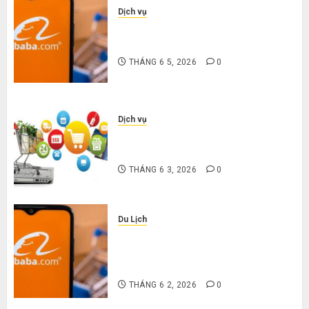
Dịch vụ
3 sai lầm chí mạng khiến bạn bị lỗ
nặng khi mua hàng 1688
THÁNG 6 5, 2026
0
Dịch vụ
Mua giày dép trên Taobao: Nên
tăng hay giảm size thì vừa chân?
THÁNG 6 3, 2026
0
Du Lịch
Hướng dẫn săn hàng thanh lý, xả
kho giá rẻ bất ngờ trên các app
Trung Quốc
THÁNG 6 2, 2026
0