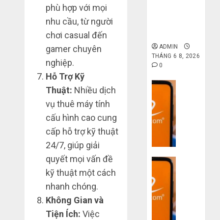
gốc: Đồ đẹp
phù hợp với mọi
giá xưởng,
nhu cầu, từ người
không qua
trung gian!
chơi casual đến
ADMIN
gamer chuyên
THÁNG 6 8, 2026
nghiệp.
0
Hỗ Trợ Kỹ
Dịch vụ
Thuật:
Nhiều dịch
Quy
vụ thuê máy tính
trình
cấu hình cao cung
5
cấp hỗ trợ kỹ thuật
bước
nhập
24/7, giúp giải
hàng
quyết mọi vấn đề
Dịch vụ
Trung
kỹ thuật một cách
Quốc
3
về
nhanh chóng.
sai
bán
lầm
Không Gian và
cho
chí
Tiện Ích:
Việc
người
mạng