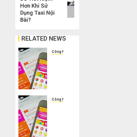
post:
Hơn Khi Sử
Dụng Taxi Nội
Bài?
RELATED NEWS
Công Nghệ
10
món
đồ lạ
lùng
nhất
bạn
có
Công Nghệ
thể
Bóc
tìm
Phốt”
thấy
Bảng
trên
Giá
Taobao.
Vận