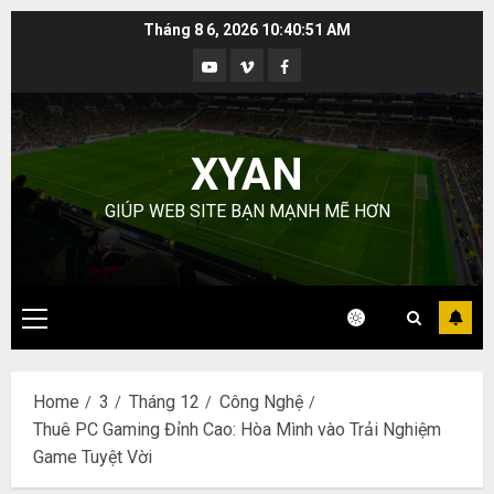
Skip
Tháng 8 6, 2026
10:40:52 AM
to
Youtube
Vimeo
Facebook
content
XYAN
GIÚP WEB SITE BẠN MẠNH MẼ HƠN
Primary
Menu
Home
3
Tháng 12
Công Nghệ
Thuê PC Gaming Đỉnh Cao: Hòa Mình vào Trải Nghiệm
Game Tuyệt Vời