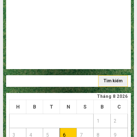
qua trung gian!
Quy trình 5 bước nhập hàng Trung Quốc về bán cho
người mù công nghệ
3 sai lầm chí mạng khiến bạn bị lỗ nặng khi mua hàng
1688
Mua giày dép trên Taobao: Nên tăng hay giảm size thì
vừa chân?
Hướng dẫn săn hàng thanh lý, xả kho giá rẻ bất ngờ trên
các app Trung Quốc
Tìm
kiếm
cho:
Tháng 8 2026
H
B
T
N
S
B
C
1
2
3
4
5
6
7
8
9