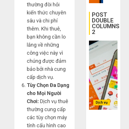
mạng
thường đòi hỏi
mù
Quốc
khiến
kiến thức chuyên
công
bạn
POST
THÁNG
nghệ
bị
DOUBLE
sâu và chi phí
6 2,
COLUMNS
lỗ
2026
thêm. Khi thuê,
2
THÁNG
nặng
0
6 7,
bạn không cần lo
khi
2026
lắng về những
mua
0
hàng
công việc này vì
1688
chúng được đảm
bảo bởi nhà cung
THÁNG
6 5,
cấp dịch vụ.
2026
Tùy Chọn Đa Dạng
0
cho Mọi Người
Chơi:
Dịch vụ thuê
Dịch vụ
thường cung cấp
các tùy chọn máy
Bí kíp order
Taobao tận
tính cấu hình cao