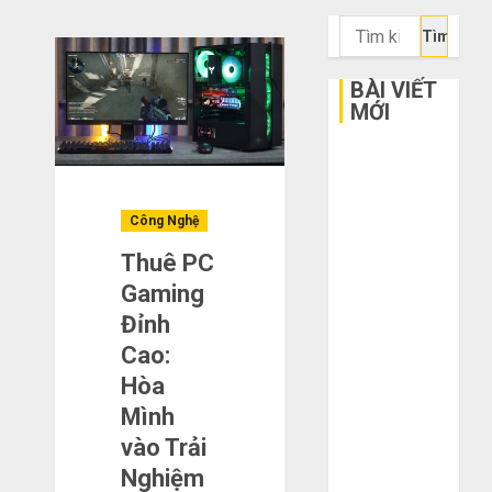
Tìm
kiếm
cho:
BÀI VIẾT
MỚI
Bí kíp order
Taobao tận
gốc: Đồ đẹp
Công Nghệ
giá xưởng,
Thuê PC
không qua
Gaming
trung gian!
Đỉnh
Quy trình 5
bước nhập
Cao:
hàng Trung
Hòa
Quốc về bán
Mình
cho người mù
vào Trải
công nghệ
Nghiệm
3 sai lầm chí