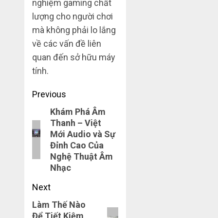
nghiệm gaming chất
lượng cho người chơi
mà không phải lo lắng
về các vấn đề liên
quan đến sở hữu máy
tính.
Post
Previous
navigation
Khám Phá Âm
Previous
Thanh – Việt
post:
Mới Audio và Sự
Đỉnh Cao Của
Nghệ Thuật Âm
Nhạc
Next
Làm Thế Nào
Next
Để Tiết Kiệm