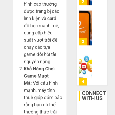
người
mạng
3
hình cao thường
mù
khiến
được trang bị các
công
bạn
linh kiện và card
nghệ
bị
Mua
lỗ
đồ họa mạnh mẽ,
giày
THÁNG
nặng
dép
cung cấp hiệu
6 7,
khi
2026
trên
suất vượt trội để
mua
Taobao:
4
0
chạy các tựa
hàng
Nên
1688
tăng
game đòi hỏi tài
hay
Hướng
nguyên nặng.
THÁNG
giảm
dẫn
6 5,
Khả Năng Chơi
size
2026
săn
Game Mượt
thì
hàng
0
vừa
thanh
Mà:
Với cấu hình
5
chân?
lý,
mạnh, máy tính
CONNECT
xả
thuê giúp đảm bảo
THÁNG
WITH US
kho
Bí
6 3,
rằng bạn có thể
giá
2026
kíp
rẻ
order
thưởng thức trải
0