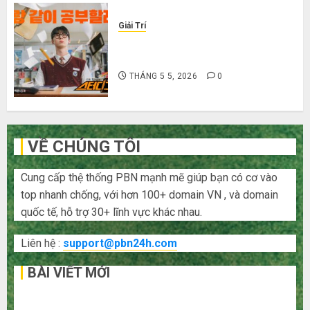
Giải Trí
Cười ra nước mắt với 10 phim hài
Hàn Quốc siêu lầy lội
THÁNG 5 5, 2026
0
VỀ CHÚNG TÔI
Cung cấp thệ thống PBN mạnh mẽ giúp bạn có cơ vào
top nhanh chống, với hơn 100+ domain VN , và domain
quốc tế, hỗ trợ 30+ lĩnh vực khác nhau.
Liên hệ :
support@pbn24h.com
BÀI VIẾT MỚI
Bí kíp order Taobao tận gốc: Đồ đẹp giá xưởng, không