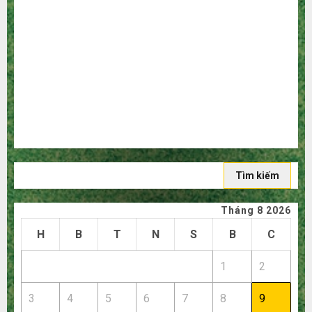
qua trung gian!
Quy trình 5 bước nhập hàng Trung Quốc về bán cho
người mù công nghệ
3 sai lầm chí mạng khiến bạn bị lỗ nặng khi mua hàng
1688
Mua giày dép trên Taobao: Nên tăng hay giảm size thì
vừa chân?
Hướng dẫn săn hàng thanh lý, xả kho giá rẻ bất ngờ trên
các app Trung Quốc
Tìm
kiếm
cho:
Tháng 8 2026
H
B
T
N
S
B
C
1
2
3
4
5
6
7
8
9