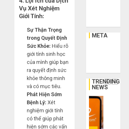
4.
Lợi Ích của Dịch
hàng
Nên
Xây Dựng
1688
tăng
Vụ Xét Nghiệm
Xe
hay
Hướng
Giới Tính:
Xe Cộ
THÁNG
giảm
dẫn
6 5,
Y Tế
size
2026
săn
Sự Thận Trọng
thì
hàng
META
0
trong Quyết Định
vừa
thanh
5
chân?
Sức Khỏe:
Hiểu rõ
lý,
Đăng nhập
xả
giới tính sinh học
RSS bài viết
THÁNG
kho
Bí
6 3,
của mình giúp bạn
RSS bình luận
giá
2026
kíp
WordPress.org
ra quyết định sức
rẻ
order
0
bất
khỏe thông minh
Taobao
TRENDING
ngờ
tận
1
và có mục tiêu.
NEWS
trên
gốc:
Phát Hiện Sớm
các
Đồ
Bệnh Lý:
Xét
app
đẹp
Quy
Trung
giá
nghiệm giới tính
trình
Quốc
xưởng,
5
có thể giúp phát
không
bước
hiện sớm các vấn
THÁNG
qua