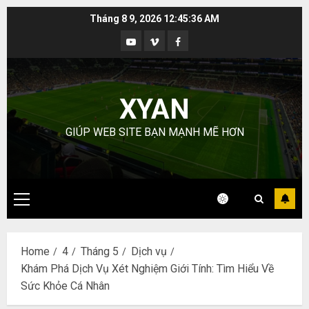
Skip
Tháng 8 9, 2026
12:45:37 AM
to
Youtube
Vimeo
Facebook
content
XYAN
GIÚP WEB SITE BẠN MẠNH MẼ HƠN
Primary
Menu
Home
4
Tháng 5
Dịch vụ
Khám Phá Dịch Vụ Xét Nghiệm Giới Tính: Tìm Hiểu Về
Sức Khỏe Cá Nhân