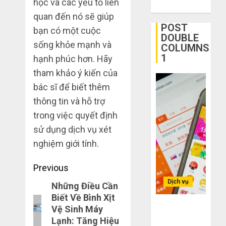
học và các yếu tố liên
0
vừa
thanh
5
quan đến nó sẽ giúp
chân?
lý,
POST
bạn có một cuộc
xả
DOUBLE
THÁNG
kho
sống khỏe mạnh và
Bí
COLUMNS
6 3,
giá
2026
kíp
1
hạnh phúc hơn. Hãy
rẻ
order
0
tham khảo ý kiến của
bất
Taobao
bác sĩ để biết thêm
ngờ
tận
1
trên
gốc:
thông tin và hỗ trợ
các
Đồ
trong việc quyết định
app
đẹp
Quy
sử dụng dịch vụ xét
Trung
giá
trình
nghiệm giới tính.
Quốc
xưởng,
5
không
bước
THÁNG
Post
qua
Previous
nhập
2
6 2,
trung
2026
hàng
Dịch vụ
navigation
Những Điều Cần
Previous
gian!
Trung
0
Biết Về Bình Xịt
post:
Quốc
3
Bí kíp order
Vệ Sinh Máy
THÁNG
về
sai
6 8,
Taobao tận
Lạnh: Tăng Hiệu
bán
2026
lầm