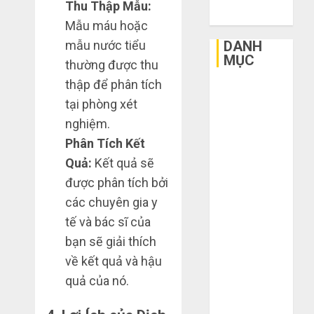
Thu Thập Mẫu:
2015
Mẫu máu hoặc
mẫu nước tiểu
DANH
MỤC
thường được thu
thập để phân tích
Bất Động Sản
tại phòng xét
Công Nghệ
nghiệm.
Dịch vụ
3
Phân Tích Kết
Du Lịch
sai
Giải Trí
lầm
Quả:
Kết quả sẽ
chí
Giáo Dục
được phân tích bởi
mạng
Ngoại Thất
3
các chuyên gia y
khiến
Nội Thất
tế và bác sĩ của
bạn
Sức Khoẻ
bị
Mua
bạn sẽ giải thích
Tài Chính
lỗ
giày
về kết quả và hậu
Thời Trang
nặng
dép
quả của nó.
Thực Phẩm –
khi
trên
mua
Đồ Uống
Taobao:
4