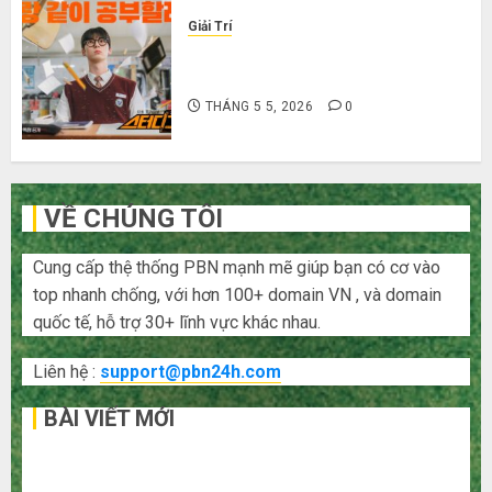
Giải Trí
Cười ra nước mắt với 10 phim hài
Hàn Quốc siêu lầy lội
THÁNG 5 5, 2026
0
VỀ CHÚNG TÔI
Cung cấp thệ thống PBN mạnh mẽ giúp bạn có cơ vào
top nhanh chống, với hơn 100+ domain VN , và domain
quốc tế, hỗ trợ 30+ lĩnh vực khác nhau.
Liên hệ :
support@pbn24h.com
BÀI VIẾT MỚI
Bí kíp order Taobao tận gốc: Đồ đẹp giá xưởng, không