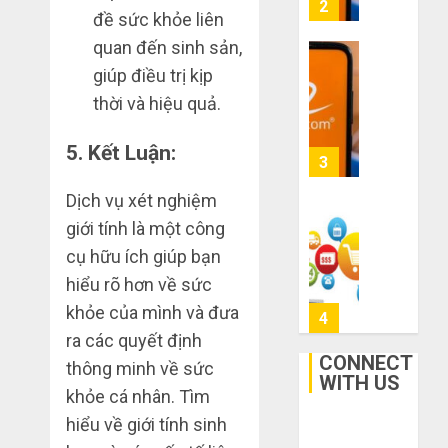
nhập
2
6 2,
đề sức khỏe liên
trung
2026
hàng
gian!
Trung
quan đến sinh sản,
0
Quốc
3
giúp điều trị kịp
THÁNG
về
sai
6 8,
thời và hiệu quả.
bán
2026
lầm
cho
chí
0
5.
Kết Luận:
người
mạng
3
mù
khiến
công
Dịch vụ xét nghiệm
bạn
nghệ
bị
Mua
giới tính là một công
lỗ
giày
cụ hữu ích giúp bạn
THÁNG
nặng
dép
6 7,
hiểu rõ hơn về sức
khi
2026
trên
mua
khỏe của mình và đưa
Taobao:
4
0
hàng
Nên
ra các quyết định
1688
tăng
CONNECT
thông minh về sức
hay
WITH US
Hướng
THÁNG
khỏe cá nhân. Tìm
giảm
dẫn
6 5,
size
hiểu về giới tính sinh
2026
săn
thì
hàng