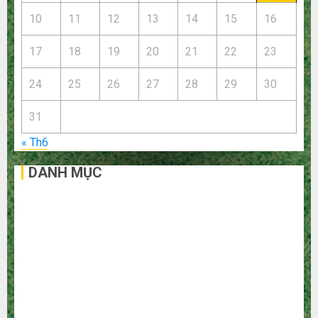
10
11
12
13
14
15
16
17
18
19
20
21
22
23
24
25
26
27
28
29
30
31
« Th6
DANH MỤC
Bất Động Sản
Công Nghệ
Dịch vụ
Du Lịch
Giải Trí
Giáo Dục
Ngoại Thất