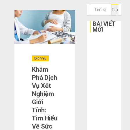
Tìm
kiếm
cho:
BÀI VIẾT
MỚI
Bí kíp order
Taobao tận
gốc: Đồ đẹp
Dịch vụ
giá xưởng,
Khám
không qua
Phá Dịch
trung gian!
Vụ Xét
Quy trình 5
bước nhập
Nghiệm
hàng Trung
Giới
Quốc về bán
Tính:
cho người mù
Tìm Hiểu
công nghệ
Về Sức
3 sai lầm chí