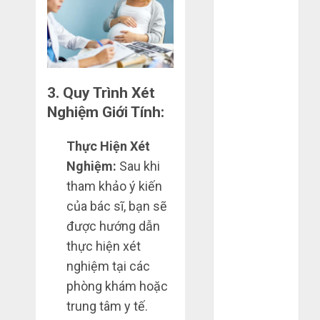
2020
Tháng 10
2020
Tháng 9 2020
Tháng 8 2020
3.
Quy Trình Xét
Tháng 7 2020
Nghiệm Giới Tính:
Tháng 6 2020
Tháng 5 2020
Thực Hiện Xét
Tháng 4 2020
Nghiệm:
Sau khi
Tháng 3 2020
tham khảo ý kiến
Tháng 2 2020
của bác sĩ, bạn sẽ
Tháng 1 2020
được hướng dẫn
Tháng 11
thực hiện xét
2019
nghiệm tại các
Tháng 2 2019
Tháng 11
phòng khám hoặc
2018
trung tâm y tế.
Tháng 10