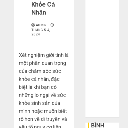
Khỏe Cá
mạng khiến
Nhân
bạn bị lỗ nặng
khi mua hàng
ADMIN
1688
THÁNG 5 4,
Mua giày dép
2024
trên Taobao:
Nên tăng hay
Xét nghiệm giới tính
là
giảm size thì
một phần quan trọng
vừa chân?
Hướng dẫn
của chăm sóc sức
săn hàng
khỏe cá nhân, đặc
thanh lý, xả
biệt là khi bạn có
kho giá rẻ bất
những lo ngại về sức
ngờ trên các
khỏe sinh sản của
app Trung
mình hoặc muốn biết
Quốc
rõ hơn về di truyền và
BÌNH
yếu tố nguy cơ liên