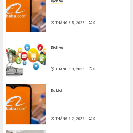
Dịch vụ
3 sai lầm chí mạng khiến bạn bị lỗ
nặng khi mua hàng 1688
THÁNG 6 5, 2026
0
Dịch vụ
Mua giày dép trên Taobao: Nên
tăng hay giảm size thì vừa chân?
THÁNG 6 3, 2026
0
Du Lịch
Hướng dẫn săn hàng thanh lý, xả
kho giá rẻ bất ngờ trên các app
Trung Quốc
THÁNG 6 2, 2026
0