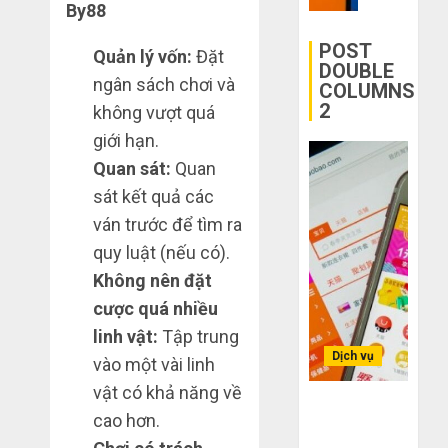
mạng
By88
trên
mù
khiến
các
công
bạn
POST
Quản lý vốn:
Đặt
app
nghệ
bị
DOUBLE
Trung
ngân sách chơi và
COLUMNS
lỗ
Quốc
2
THÁNG
nặng
không vượt quá
6 7,
khi
THÁNG
giới hạn.
2026
6 2,
mua
Quan sát:
Quan
2026
0
hàng
sát kết quả các
1688
0
ván trước để tìm ra
THÁNG
quy luật (nếu có).
6 5,
2026
Không nên đặt
cược quá nhiều
0
linh vật:
Tập trung
Dịch vụ
vào một vài linh
vật có khả năng về
Bí kíp order
cao hơn.
Taobao tận