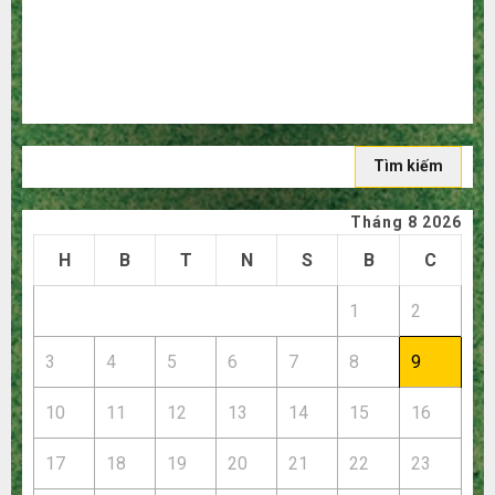
Mua giày dép trên Taobao: Nên tăng hay giảm size thì
vừa chân?
Hướng dẫn săn hàng thanh lý, xả kho giá rẻ bất ngờ trên
các app Trung Quốc
Tìm
kiếm
cho:
Tháng 8 2026
H
B
T
N
S
B
C
1
2
3
4
5
6
7
8
9
10
11
12
13
14
15
16
17
18
19
20
21
22
23