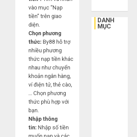
vào mục “Nạp
2015
tiền” trên giao
DANH
diện.
MỤC
Chọn phương
3
Bất Động Sản
thức:
By88 hỗ trợ
sai
Công Nghệ
lầm
nhiều phương
Dịch vụ
chí
thức nạp tiền khác
Du Lịch
mạng
3
nhau như chuyển
khiến
Giải Trí
khoản ngân hàng,
bạn
Giáo Dục
bị
Mua
ví điện tử, thẻ cào,
Ngoại Thất
lỗ
giày
… Chọn phương
Nội Thất
nặng
dép
Sức Khoẻ
thức phù hợp với
khi
trên
Tài Chính
mua
bạn.
Taobao:
4
Thời Trang
hàng
Nên
Nhập thông
1688
Thực Phẩm –
tăng
tin:
Nhập số tiền
hay
Hướng
Đồ Uống
THÁNG
muốn nạp và các