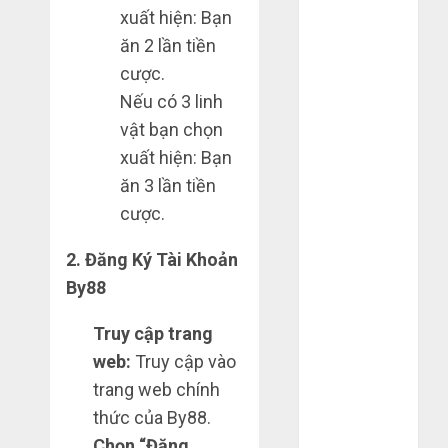
xuất hiện: Bạn
Tháng 12
2023
ăn 2 lần tiền
Tháng 11
cược.
2023
Nếu có 3 linh
Tháng 10
vật bạn chọn
2023
xuất hiện: Bạn
Tháng 9 2023
ăn 3 lần tiền
Tháng 8 2023
cược.
Tháng 7 2023
Tháng 6 2023
2. Đăng Ký Tài Khoản
Tháng 5 2023
By88
Tháng 4 2023
Tháng 3 2023
Truy cập trang
Tháng 2 2023
web:
Truy cập vào
Tháng 1 2023
trang web chính
Tháng 12
thức của By88.
2022
Tháng 11
Chọn “Đăng