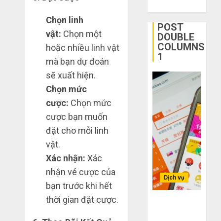
THÁNG
kho
Bí
6 3,
Chọn linh
giá
2026
kíp
POST
rẻ
order
vật:
Chọn một
0
DOUBLE
bất
Taobao
COLUMNS
hoặc nhiều linh vật
ngờ
tận
1
1
mà bạn dự đoán
trên
gốc:
các
sẽ xuất hiện.
Đồ
app
đẹp
Quy
Chọn mức
Trung
giá
trình
cược:
Chọn mức
Quốc
xưởng,
5
cược bạn muốn
không
bước
THÁNG
qua
đặt cho mỗi linh
nhập
2
6 2,
trung
2026
hàng
vật.
gian!
Trung
0
Xác nhận:
Xác
Quốc
3
THÁNG
nhận vé cược của
về
sai
6 8,
Dịch vụ
bán
2026
bạn trước khi hết
lầm
cho
chí
thời gian đặt cược.
0
Bí kíp order
người
mạng
3
Taobao tận
mù
khiến