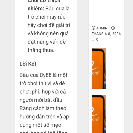
Chơi có trách
gốc: Đồ đẹp
giá xưởng,
nhiệm:
Bầu cua là
không qua
trò chơi may rủi,
trung gian!
hãy chơi để giải trí
ADMIN
và không nên quá
THÁNG 6 8, 2026
0
đặt nặng vấn đề
thắng thua.
Dịch vụ
Quy
Lời Kết
trình
5
Bầu cua By88 là một
bước
trò chơi thú vị và dễ
nhập
chơi, phù hợp với cả
hàng
Dịch vụ
Trung
người mới bắt đầu.
Quốc
3
Bằng cách làm theo
về
sai
hướng dẫn trên và áp
bán
lầm
dụng một số mẹo
cho
chí
người
mạng