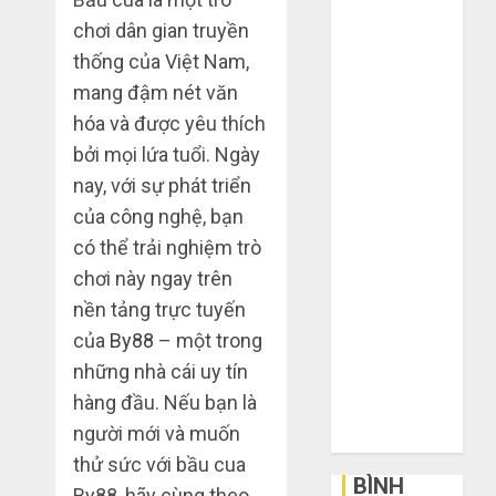
mạng khiến
chơi dân gian truyền
bạn bị lỗ nặng
thống của Việt Nam,
khi mua hàng
mang đậm nét văn
1688
hóa và được yêu thích
Mua giày dép
bởi mọi lứa tuổi. Ngày
trên Taobao:
nay, với sự phát triển
Nên tăng hay
của công nghệ, bạn
giảm size thì
vừa chân?
có thể trải nghiệm trò
Hướng dẫn
chơi này ngay trên
săn hàng
nền tảng trực tuyến
thanh lý, xả
của
By88
– một trong
kho giá rẻ bất
những nhà cái uy tín
ngờ trên các
hàng đầu. Nếu bạn là
app Trung
người mới và muốn
Quốc
thử sức với bầu cua
BÌNH
By88, hãy cùng theo