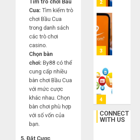
3
Tìm trò chơi Bầu
THÁNG
về
sai
6 8,
Cua:
Tìm kiếm trò
bán
2026
lầm
chơi Bầu Cua
cho
chí
0
người
trong danh sách
mạng
3
mù
khiến
các trò chơi
công
bạn
casino.
nghệ
bị
Mua
Chọn bàn
lỗ
giày
THÁNG
nặng
chơi:
By88 có thể
dép
6 7,
khi
2026
trên
cung cấp nhiều
mua
Taobao:
4
0
bàn chơi Bầu Cua
hàng
Nên
với mức cược
1688
tăng
hay
khác nhau. Chọn
Hướng
THÁNG
giảm
dẫn
bàn chơi phù hợp
6 5,
size
2026
săn
CONNECT
với số vốn của
thì
hàng
WITH US
0
bạn.
vừa
thanh
5
chân?
lý,
5. Đặt Cược
xả