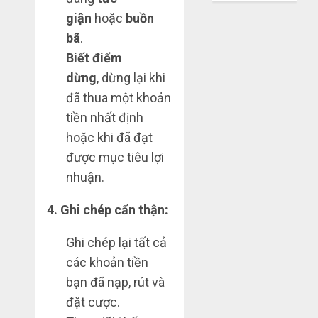
công
bạn
giận
hoặc
buồn
nghệ
bị
bã
.
lỗ
Biết điểm
THÁNG
nặng
6 7,
khi
dừng
, dừng lại khi
2026
mua
đã thua một khoản
0
hàng
tiền nhất định
1688
hoặc khi đã đạt
THÁNG
được mục tiêu lợi
6 5,
2026
nhuận.
0
4. Ghi chép cẩn thận:
Ghi chép lại tất cả
các khoản tiền
bạn đã nạp, rút và
đặt cược.