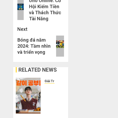
navigation
Uno Online: Cơ
Previous
Hội Kiếm Tiền
post:
và Thách Thức
Tài Năng
Next
Next
Bóng đá năm
2024: Tầm nhìn
post:
và triển vọng
RELATED NEWS
Giải Trí
Cười
ra
nước
mắt
với
10