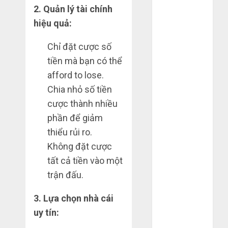
Tháng 3 2025
2. Quản lý tài chính
Tháng 2 2025
hiệu quả:
Tháng 1 2025
Tháng 12
Chỉ đặt cược số
2024
tiền mà bạn có thể
Tháng 11
afford to lose.
2024
Chia nhỏ số tiền
Tháng 10
cược thành nhiều
2024
phần để giảm
Tháng 9 2024
thiểu rủi ro.
Tháng 7 2024
Không đặt cược
Tháng 6 2024
tất cả tiền vào một
Tháng 5 2024
Tháng 4 2024
trận đấu.
Tháng 3 2024
3. Lựa chọn nhà cái
Tháng 2 2024
Tháng 1 2024
uy tín:
Tháng 12