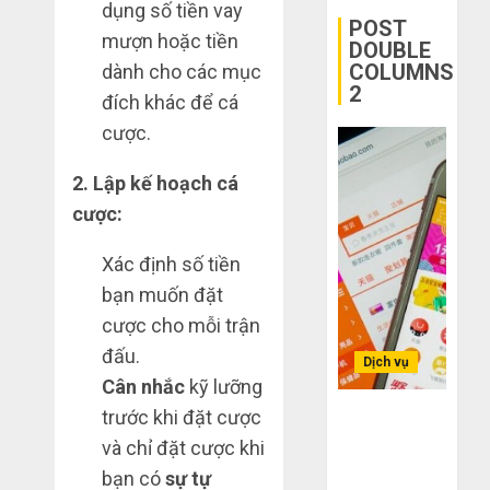
dụng số tiền vay
công
bạn
POST
THÁNG
mượn hoặc tiền
nghệ
bị
6 2,
DOUBLE
2026
COLUMNS
lỗ
dành cho các mục
2
THÁNG
nặng
0
đích khác để cá
6 7,
khi
2026
cược.
mua
0
hàng
2. Lập kế hoạch cá
1688
cược:
THÁNG
6 5,
Xác định số tiền
2026
bạn muốn đặt
0
cược cho mỗi trận
đấu.
Dịch vụ
Cân nhắc
kỹ lưỡng
trước khi đặt cược
Bí kíp order
Taobao tận
và chỉ đặt cược khi
gốc: Đồ đẹp
bạn có
sự tự
giá xưởng,