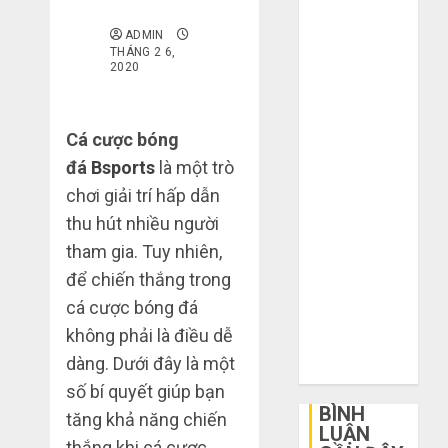
bạn bị lỗ nặng
ADMIN
khi mua hàng
THÁNG 2 6,
2020
1688
Mua giày dép
trên Taobao:
Cá cược bóng
Nên tăng hay
đá
Bsports
là một trò
giảm size thì
chơi giải trí hấp dẫn
vừa chân?
Hướng dẫn
thu hút nhiều người
săn hàng
tham gia. Tuy nhiên,
thanh lý, xả
để chiến thắng trong
kho giá rẻ bất
cá cược bóng đá
ngờ trên các
không phải là điều dễ
app Trung
dàng. Dưới đây là một
Quốc
số bí quyết giúp bạn
BÌNH
tăng khả năng chiến
LUẬN
thắng khi cá cược