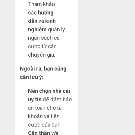
Tham khảo
các
hướng
dẫn
và
kinh
nghiệm
quản lý
ngân sách cá
cược từ các
chuyên gia.
Ngoài ra, bạn cũng
cần lưu ý:
Nên chọn nhà cái
uy tín
để đảm bảo
an toàn cho tài
khoản và tiền
cược của bạn.
Cẩn thận
với