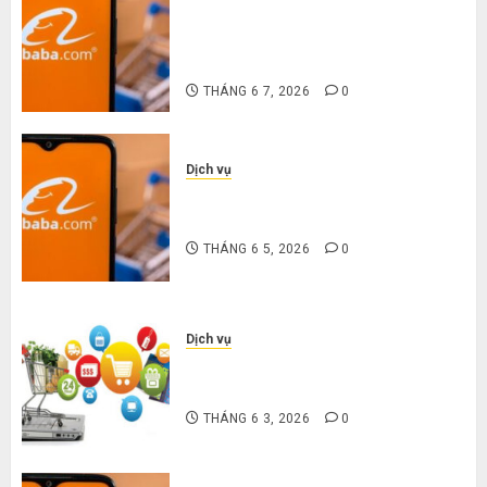
Quy trình 5 bước nhập hàng Trung
THÁNG
Quốc về bán cho người mù công
1 16,
nghệ
2026
0
THÁNG 6 7, 2026
0
Dịch vụ
3 sai lầm chí mạng khiến bạn bị lỗ
nặng khi mua hàng 1688
THÁNG 6 5, 2026
0
Dịch vụ
Mua giày dép trên Taobao: Nên
tăng hay giảm size thì vừa chân?
THÁNG 6 3, 2026
0