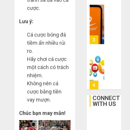
công
bạn
cược.
nghệ
bị
Mua
lỗ
giày
Lưu ý:
THÁNG
nặng
dép
6 7,
khi
2026
trên
Cá cược bóng đá
mua
Taobao:
4
0
tiềm ẩn nhiều rủi
hàng
Nên
1688
ro.
tăng
hay
Hướng
Hãy chơi cá cược
THÁNG
giảm
dẫn
6 5,
một cách có trách
size
2026
săn
nhiệm.
thì
hàng
0
vừa
Không nên cá
thanh
5
chân?
lý,
cược bằng tiền
xả
CONNECT
vay mượn.
THÁNG
kho
WITH US
Bí
6 3,
giá
2026
kíp
Chúc bạn may mắn!
rẻ
order
0
bất
Taobao
ngờ
tận