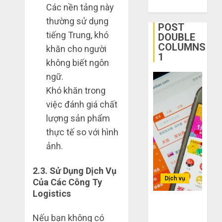
Các nền tảng này
ngờ
tận
1
thường sử dụng
trên
gốc:
POST
các
Đồ
tiếng Trung, khó
DOUBLE
app
đẹp
Quy
COLUMNS
khăn cho người
Trung
giá
trình
1
không biết ngôn
Quốc
xưởng,
5
ngữ.
không
bước
THÁNG
qua
nhập
Khó khăn trong
2
6 2,
trung
2026
hàng
việc đánh giá chất
gian!
Trung
0
lượng sản phẩm
Quốc
3
THÁNG
thực tế so với hình
về
sai
6 8,
bán
2026
lầm
ảnh.
cho
chí
0
người
mạng
3
2.3.
Sử Dụng Dịch Vụ
mù
khiến
Dịch vụ
Của Các Công Ty
công
bạn
Logistics
nghệ
bị
Mua
Bí kíp order
lỗ
giày
Taobao tận
THÁNG
Nếu bạn không có
nặng
dép