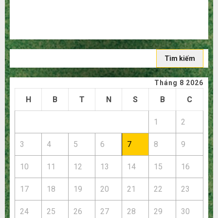
vừa chân?
Hướng dẫn săn hàng thanh lý, xả kho giá rẻ bất ngờ trên
các app Trung Quốc
Tìm
kiếm
cho:
Tháng 8 2026
H
B
T
N
S
B
C
1
2
3
4
5
6
7
8
9
10
11
12
13
14
15
16
17
18
19
20
21
22
23
24
25
26
27
28
29
30