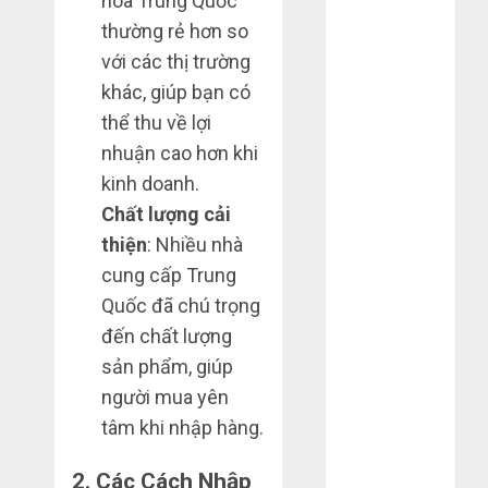
hóa Trung Quốc
Tháng 12
thường rẻ hơn so
2023
với các thị trường
Tháng 11
khác, giúp bạn có
2023
thể thu về lợi
Tháng 10
nhuận cao hơn khi
2023
Tháng 9 2023
kinh doanh.
Tháng 8 2023
Chất lượng cải
Tháng 7 2023
thiện
: Nhiều nhà
Tháng 6 2023
cung cấp Trung
Tháng 5 2023
Quốc đã chú trọng
Tháng 4 2023
đến chất lượng
Tháng 3 2023
sản phẩm, giúp
Tháng 2 2023
người mua yên
Tháng 1 2023
tâm khi nhập hàng.
Tháng 12
2022
2.
Các Cách Nhập
Tháng 11