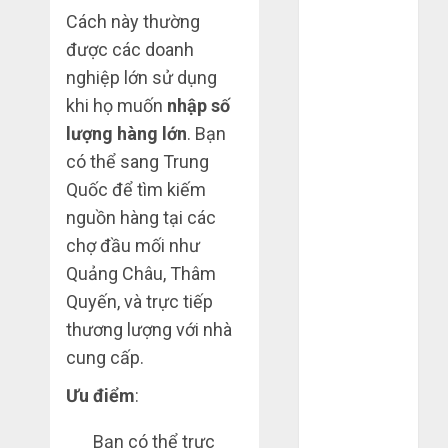
Cách này thường
2020
Tháng 10
được các doanh
2020
nghiệp lớn sử dụng
Tháng 9 2020
khi họ muốn
nhập số
Tháng 8 2020
lượng hàng lớn
. Bạn
Tháng 7 2020
có thể sang Trung
Tháng 6 2020
Quốc để tìm kiếm
Tháng 5 2020
nguồn hàng tại các
Tháng 4 2020
chợ đầu mối như
Tháng 3 2020
Tháng 2 2020
Quảng Châu, Thâm
Tháng 1 2020
Quyến, và trực tiếp
Tháng 11
thương lượng với nhà
2019
cung cấp.
Tháng 2 2019
Ưu điểm
:
Tháng 11
2018
Bạn có thể trực
Tháng 10