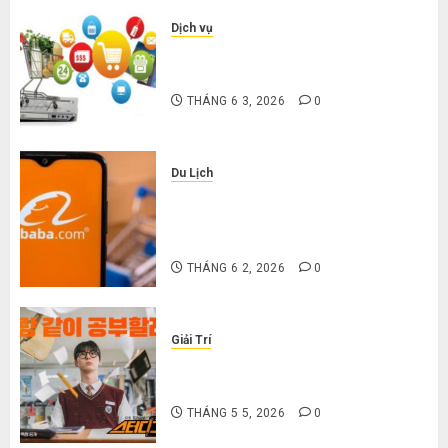
Dịch vụ
Mua giày dép trên Taobao: Nên
tăng hay giảm size thì vừa chân?
THÁNG 6 3, 2026
0
Du Lịch
Hướng dẫn săn hàng thanh lý, xả
kho giá rẻ bất ngờ trên các app
Trung Quốc
THÁNG 6 2, 2026
0
Giải Trí
Cười ra nước mắt với 10 phim hài
Hàn Quốc siêu lầy lội
THÁNG 5 5, 2026
0