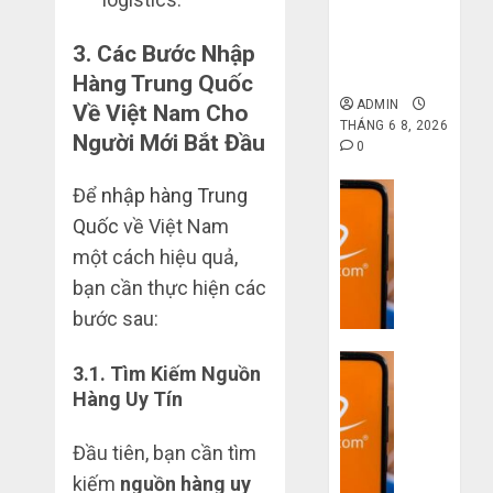
gốc: Đồ đẹp
giá xưởng,
3.
Các Bước Nhập
không qua
trung gian!
Hàng Trung Quốc
ADMIN
Về Việt Nam Cho
THÁNG 6 8, 2026
Người Mới Bắt Đầu
0
Dịch vụ
Để
nhập hàng Trung
Quy
Quốc
về Việt Nam
trình
một cách hiệu quả,
5
bạn cần thực hiện các
bước
bước sau:
nhập
hàng
Dịch vụ
Trung
3.1.
Tìm Kiếm Nguồn
Quốc
3
Hàng Uy Tín
về
sai
bán
lầm
Đầu tiên, bạn cần tìm
cho
chí
kiếm
nguồn hàng uy
người
mạng