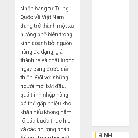
mạng khiến
Nhập hàng từ Trung
bạn bị lỗ nặng
Quốc về Việt Nam
khi mua hàng
đang trở thành một xu
1688
hướng phổ biến trong
Mua giày dép
kinh doanh bởi nguồn
trên Taobao:
hàng đa dạng, giá
Nên tăng hay
thành rẻ và chất lượng
giảm size thì
vừa chân?
ngày càng được cải
Hướng dẫn
thiện. Đối với những
săn hàng
người mới bắt đầu,
thanh lý, xả
quá trình nhập hàng
kho giá rẻ bất
có thể gặp nhiều khó
ngờ trên các
khăn nếu không nắm
app Trung
rõ các bước thực hiện
Quốc
và các phương pháp
BÌNH
tối ưu. Trong bài viết