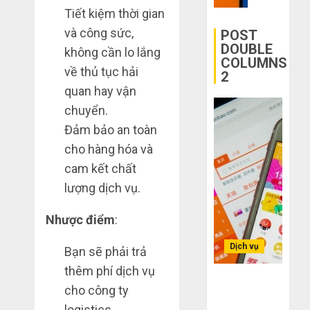
mạng
Quốc
Tiết kiệm thời gian
mù
khiến
công
bạn
và công sức,
POST
THÁNG
nghệ
bị
6 2,
DOUBLE
không cần lo lắng
2026
COLUMNS
lỗ
về thủ tục hải
2
THÁNG
nặng
0
6 7,
quan hay vận
khi
2026
mua
chuyển.
0
hàng
Đảm bảo an toàn
1688
cho hàng hóa và
cam kết chất
THÁNG
6 5,
lượng dịch vụ.
2026
0
Nhược điểm
:
Dịch vụ
Bạn sẽ phải trả
thêm phí dịch vụ
Bí kíp order
cho công ty
Taobao tận
logistics.