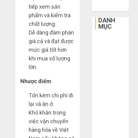
tiếp xem sản
2015
3
phẩm và kiểm tra
sai
DANH
lầm
chất lượng.
MỤC
chí
Dễ dàng đàm phán
mạng
3
Bất Động Sản
giá cả và đạt được
khiến
Công Nghệ
mức giá tốt hơn
bạn
Dịch vụ
bị
Mua
khi mua số lượng
Du Lịch
lỗ
giày
lớn.
nặng
Giải Trí
dép
khi
trên
Giáo Dục
Nhược điểm
:
mua
Taobao:
Ngoại Thất
4
hàng
Nên
Nội Thất
Tốn kém chi phí đi
1688
tăng
Sức Khoẻ
lại và ăn ở.
hay
Hướng
Tài Chính
THÁNG
giảm
dẫn
Khó khăn trong
6 5,
Thời Trang
size
2026
săn
việc vận chuyển
Thực Phẩm –
thì
hàng
0
hàng hóa về Việt
vừa
Đồ Uống
thanh
5