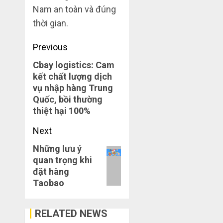
Nam an toàn và đúng
thời gian.
Post
Previous
navigation
Cbay logistics: Cam
Previous
kết chất lượng dịch
post:
vụ nhập hàng Trung
Quốc, bồi thường
thiệt hại 100%
Next
Những lưu ý
Next
quan trọng khi
post:
đặt hàng
Taobao
RELATED NEWS