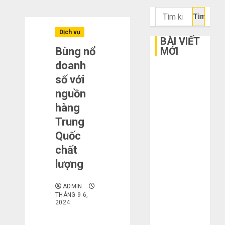
Tìm
kiếm
Dịch vụ
cho:
BÀI VIẾT
Bùng nổ
MỚI
doanh
Bí kíp order
số với
Taobao tận
nguồn
gốc: Đồ đẹp
hàng
giá xưởng,
Trung
không qua
Quốc
trung gian!
Quy trình 5
chất
bước nhập
lượng
hàng Trung
Quốc về bán
ADMIN
THÁNG 9 6,
cho người mù
2024
công nghệ
3 sai lầm chí