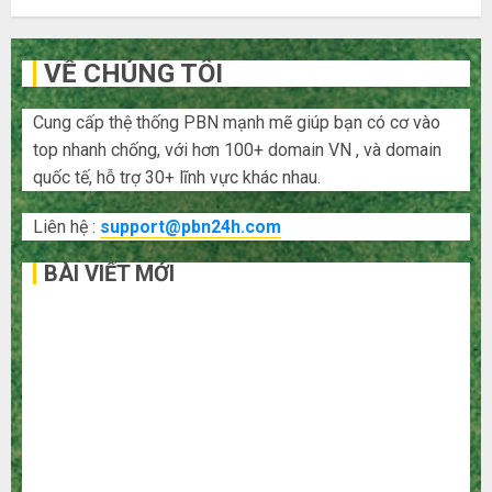
VỀ CHÚNG TÔI
Cung cấp thệ thống PBN mạnh mẽ giúp bạn có cơ vào
top nhanh chống, với hơn 100+ domain VN , và domain
quốc tế, hỗ trợ 30+ lĩnh vực khác nhau.
Liên hệ :
support@pbn24h.com
BÀI VIẾT MỚI
Bí kíp order Taobao tận gốc: Đồ đẹp giá xưởng, không
qua trung gian!
Quy trình 5 bước nhập hàng Trung Quốc về bán cho
người mù công nghệ
3 sai lầm chí mạng khiến bạn bị lỗ nặng khi mua hàng
1688
Mua giày dép trên Taobao: Nên tăng hay giảm size thì