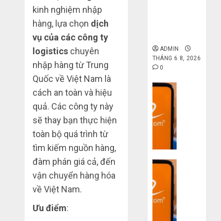
6 7,
gốc: Đồ đẹp
khi
kinh nghiệm nhập
2026
trên
giá xưởng,
mua
Taobao:
hàng, lựa chọn
dịch
4
0
không qua
hàng
Nên
trung gian!
vụ của các công ty
1688
tăng
ADMIN
logistics
chuyên
hay
Hướng
THÁNG 6 8, 2026
THÁNG
giảm
nhập hàng từ Trung
dẫn
6 5,
0
size
2026
săn
Quốc về Việt Nam là
thì
hàng
Dịch vụ
0
cách an toàn và hiệu
vừa
thanh
5
Quy
quả. Các công ty này
chân?
lý,
trình
xả
sẽ thay bạn thực hiện
5
THÁNG
kho
toàn bộ quá trình từ
bước
6 3,
giá
2026
nhập
tìm kiếm nguồn hàng,
rẻ
hàng
0
đàm phán giá cả, đến
bất
Dịch vụ
Trung
ngờ
vận chuyển hàng hóa
Quốc
3
trên
về
về Việt Nam.
sai
các
bán
lầm
app
Ưu điểm
:
cho
chí
Trung
người