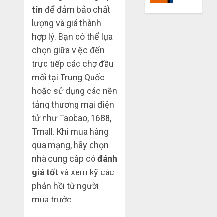
mù
tín
để đảm bảo chất
khiến
công
bạn
lượng và giá thành
nghệ
bị
hợp lý. Bạn có thể lựa
lỗ
chọn giữa việc đến
THÁNG
nặng
6 7,
khi
trực tiếp các chợ đầu
2026
mua
mối tại Trung Quốc
0
hàng
hoặc sử dụng các nền
1688
tảng thương mại điện
THÁNG
tử như Taobao, 1688,
6 5,
Tmall. Khi mua hàng
2026
qua mạng, hãy chọn
0
nhà cung cấp có
đánh
giá tốt
và xem kỹ các
phản hồi từ người
mua trước.