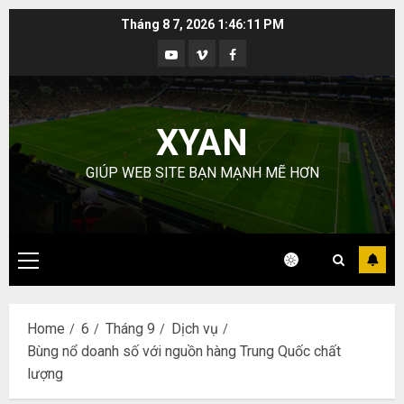
Skip
Tháng 8 7, 2026
1:46:12 PM
to
Youtube
Vimeo
Facebook
content
XYAN
GIÚP WEB SITE BẠN MẠNH MẼ HƠN
Primary
Menu
Home
6
Tháng 9
Dịch vụ
Bùng nổ doanh số với nguồn hàng Trung Quốc chất
lượng