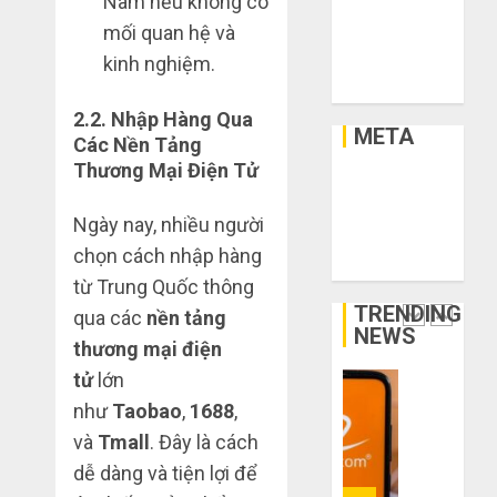
Nam nếu không có
chân?
lý,
Xây Dựng
xả
mối quan hệ và
Xe
THÁNG
kho
Bí
Xe Cộ
6 3,
kinh nghiệm.
giá
2026
kíp
Y Tế
rẻ
order
0
2.2.
Nhập Hàng Qua
bất
Taobao
META
Các Nền Tảng
ngờ
tận
1
Thương Mại Điện Tử
trên
gốc:
Đăng nhập
các
Đồ
RSS bài viết
Ngày nay, nhiều người
app
đẹp
Quy
RSS bình luận
Trung
giá
trình
chọn cách nhập hàng
WordPress.org
Quốc
xưởng,
5
từ Trung Quốc thông
không
bước
TRENDING
THÁNG
qua các
nền tảng
qua
nhập
2
6 2,
NEWS
thương mại điện
trung
2026
hàng
gian!
Trung
tử
lớn
0
Quốc
3
như
Taobao
,
1688
,
THÁNG
về
sai
6 8,
và
Tmall
. Đây là cách
bán
2026
lầm
dễ dàng và tiện lợi để
cho
chí
0
người