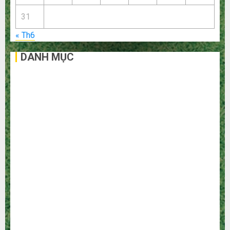
31
« Th6
DANH MỤC
Bất Động Sản
Công Nghệ
Dịch vụ
Du Lịch
Giải Trí
Giáo Dục
Ngoại Thất
Nội Thất
Sức Khoẻ
Tài Chính
Thời Trang
Thực Phẩm – Đồ Uống