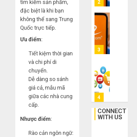
mạng
tìm kiếm sản phẩm,
3
mù
khiến
đặc biệt là khi bạn
công
bạn
không thể sang Trung
nghệ
bị
Mua
Quốc trực tiếp.
lỗ
giày
THÁNG
nặng
dép
6 7,
Ưu điểm
:
khi
2026
trên
mua
Taobao:
4
0
Tiết kiệm thời gian
hàng
Nên
1688
và chi phí di
tăng
hay
Hướng
chuyển.
THÁNG
giảm
dẫn
6 5,
Dễ dàng so sánh
size
2026
săn
giá cả, mẫu mã
thì
hàng
0
vừa
giữa các nhà cung
thanh
5
chân?
lý,
cấp.
xả
CONNECT
THÁNG
kho
WITH US
Bí
Nhược điểm
:
6 3,
giá
2026
kíp
rẻ
order
Rào cản ngôn ngữ:
0
bất
Taobao