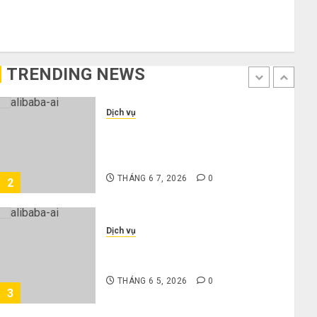
Dịch vụ
RSS bài viết
Bí kíp order Taobao tận gốc: Đồ
RSS bình luận
đẹp giá xưởng, không qua trung
WordPress.org
gian!
THÁNG 6 8, 2026
0
TRENDING NEWS
1
Dịch vụ
Quy trình 5 bước nhập hàng Trung
Quốc về bán cho người mù công
nghệ
THÁNG 6 7, 2026
0
2
Dịch vụ
3 sai lầm chí mạng khiến bạn bị lỗ
nặng khi mua hàng 1688
THÁNG 6 5, 2026
0
3