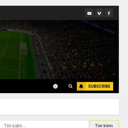
Youtube
Vimeo
Facebook
SUBSCRIBE
Tìm