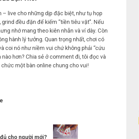
n – live cho những dịp đặc biệt, như tụ họp
 grind đều đặn để kiếm “tiền tiêu vặt”. Nếu
 nhưng nhớ mang theo kiên nhẫn và ví dày. Còn
ồng hành lý tưởng. Quan trọng nhất, chơi có
 và coi nó như niềm vui chứ không phải “cứu
ên nào hơn? Chia sẻ ở comment đi, tôi đọc và
ổ chức một bàn online chung cho vui!
ne
 đủ cho người mới?