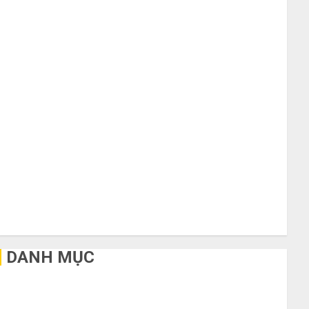
Tháng 10 2020
Tháng 9 2020
Tháng 8 2020
Tháng 7 2020
Tháng 6 2020
Tháng 5 2020
Tháng 4 2020
Tháng 3 2020
Tháng 2 2020
Tháng 1 2020
Tháng 11 2019
Tháng 2 2019
Tháng 11 2018
Tháng 10 2015
DANH MỤC
Bất Động Sản
Công Nghệ
Dịch vụ