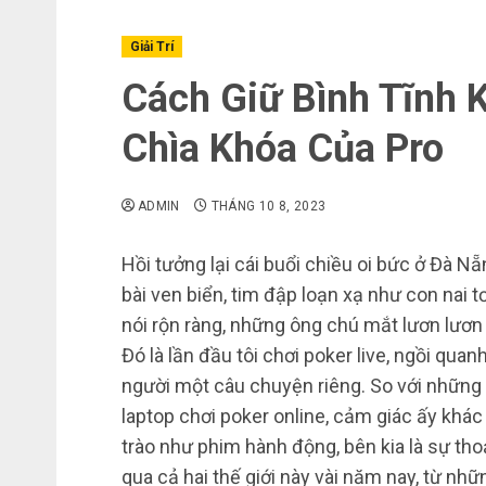
Giải Trí
Cách Giữ Bình Tĩnh K
Chìa Khóa Của Pro
ADMIN
THÁNG 10 8, 2023
Hồi tưởng lại cái buổi chiều oi bức ở Đà N
bài ven biển, tim đập loạn xạ như con nai tơ
nói rộn ràng, những ông chú mắt lươn lươ
Đó là lần đầu tôi chơi poker live, ngồi qua
người một câu chuyện riêng. So với nhữn
laptop chơi poker online, cảm giác ấy khác
trào như phim hành động, bên kia là sự tho
qua cả hai thế giới này vài năm nay, từ nh