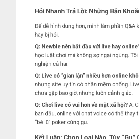
Hỏi Nhanh Trả Lời: Những Băn Khoă
Để dễ hình dung hơn, mình làm phần Q&A ki
hay bị hỏi.
Q: Newbie nên bắt đầu với live hay online
học luật chơi mà không sợ ngại ngùng. Tôi m
nghiện cả hai.
Q: Live có “gian lận” nhiều hơn online kh
nhưng site uy tín có phần mềm chống. Live 
chưa gặp bao giờ, nhưng luôn cảnh giác.
Q: Chơi live có vui hơn về mặt xã hội?
A: C
ban đầu, online với chat voice có thể thay
“bè lũ” poker cùng gu.
Kết Luận: Chọn Loại Nào, Tùy “Gu” 