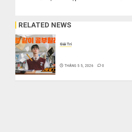
RELATED NEWS
Giải Trí
Cười ra nước mắt với 10 phim
hài Hàn Quốc siêu lầy lội
THÁNG 5 5, 2026
0