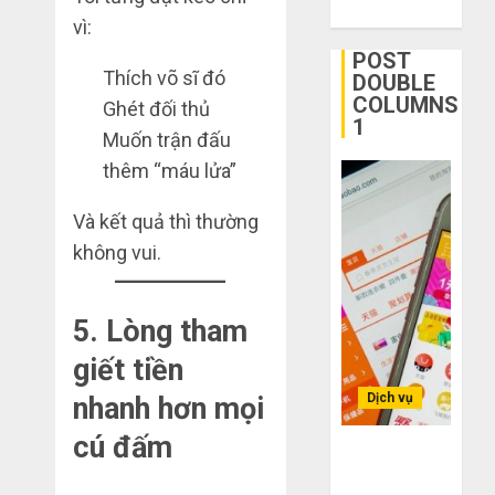
ngờ
tận
vì:
1
trên
gốc:
POST
các
Đồ
Thích võ sĩ đó
DOUBLE
app
đẹp
Quy
COLUMNS
Ghét đối thủ
Trung
giá
trình
1
Muốn trận đấu
Quốc
xưởng,
5
không
thêm “máu lửa”
bước
THÁNG
qua
nhập
2
6 2,
trung
2026
hàng
Và kết quả thì thường
gian!
Trung
không vui.
0
Quốc
3
THÁNG
về
sai
6 8,
bán
2026
lầm
5. Lòng tham
cho
chí
0
giết tiền
người
mạng
3
mù
khiến
Dịch vụ
nhanh hơn mọi
công
bạn
nghệ
cú đấm
bị
Mua
Bí kíp order
lỗ
giày
Taobao tận
THÁNG
nặng
dép