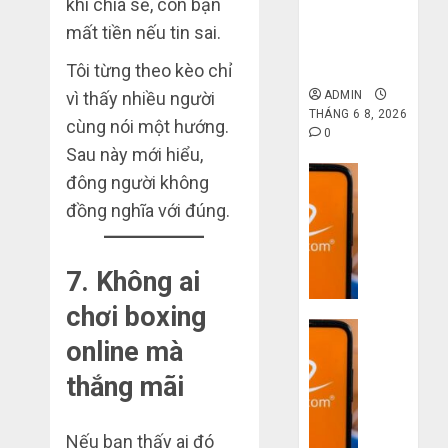
gốc: Đồ đẹp
khi chia sẻ, còn bạn
giá xưởng,
mất tiền nếu tin sai.
không qua
trung gian!
Tôi từng theo kèo chỉ
ADMIN
vì thấy nhiều người
THÁNG 6 8, 2026
cùng nói một hướng.
0
Sau này mới hiểu,
Dịch vụ
đông người không
Quy
đồng nghĩa với đúng.
trình
5
bước
7. Không ai
nhập
hàng
chơi boxing
Dịch vụ
Trung
online mà
Quốc
3
về
sai
thắng mãi
bán
lầm
cho
chí
Nếu bạn thấy ai đó
người
mạng