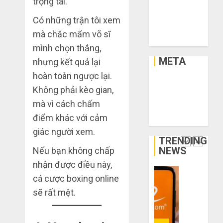
chân?
trọng tài.
lý,
Xây Dựng
xả
Xe
Có những trận tôi xem
THÁNG
kho
Bí
Xe Cộ
6 3,
mà chắc mẩm võ sĩ
giá
2026
kíp
Y Tế
rẻ
order
mình chọn thắng,
0
bất
Taobao
META
nhưng kết quả lại
ngờ
tận
1
hoàn toàn ngược lại.
trên
gốc:
Đăng nhập
các
Không phải kèo gian,
Đồ
RSS bài viết
app
đẹp
Quy
mà vì cách chấm
RSS bình luận
Trung
giá
trình
điểm khác với cảm
WordPress.org
Quốc
xưởng,
5
giác người xem.
không
bước
TRENDING
THÁNG
qua
nhập
2
6 2,
NEWS
Nếu bạn không chấp
trung
2026
hàng
nhận được điều này,
gian!
Trung
0
cá cược boxing online
Quốc
3
THÁNG
về
sai
sẽ rất mệt.
6 8,
bán
2026
lầm
cho
chí
0
người