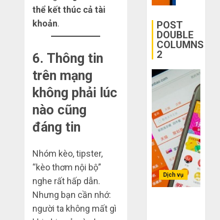
mạng
Quốc
thể kết thúc cả tài
mù
khiến
công
bạn
khoản
.
POST
THÁNG
nghệ
bị
6 2,
DOUBLE
2026
COLUMNS
lỗ
2
THÁNG
nặng
6. Thông tin
0
6 7,
khi
2026
trên mạng
mua
0
hàng
không phải lúc
1688
nào cũng
THÁNG
đáng tin
6 5,
2026
0
Nhóm kèo, tipster,
“kèo thơm nội bộ”
Dịch vụ
nghe rất hấp dẫn.
Nhưng bạn cần nhớ:
Bí kíp order
người ta không mất gì
Taobao tận