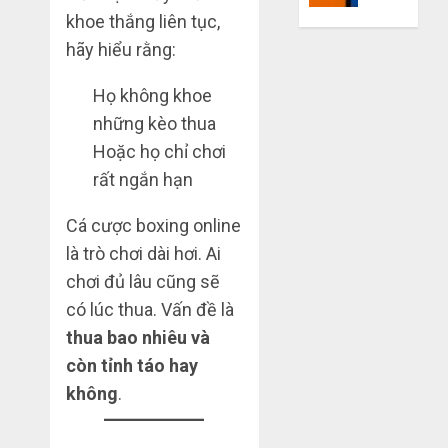
mù
khiến
khoe thắng liên tục,
công
bạn
hãy hiểu rằng:
nghệ
bị
lỗ
Họ không khoe
THÁNG
nặng
6 7,
những kèo thua
khi
2026
Hoặc họ chỉ chơi
mua
0
hàng
rất ngắn hạn
1688
Cá cược boxing online
THÁNG
là trò chơi dài hơi. Ai
6 5,
2026
chơi đủ lâu cũng sẽ
0
có lúc thua. Vấn đề là
thua bao nhiêu và
còn tỉnh táo hay
không
.