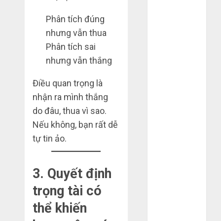
2020
Phân tích đúng
Tháng 10
nhưng vẫn thua
2020
Phân tích sai
Tháng 9 2020
nhưng vẫn thắng
Tháng 8 2020
Tháng 7 2020
Điều quan trọng là
Tháng 6 2020
nhận ra mình thắng
Tháng 5 2020
Tháng 4 2020
do đâu, thua vì sao.
Tháng 3 2020
Nếu không, bạn rất dễ
Tháng 2 2020
tự tin ảo.
Tháng 1 2020
Tháng 11
3. Quyết định
2019
Tháng 2 2019
trọng tài có
Tháng 11
thể khiến
2018
Tháng 10