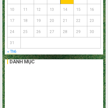
10
11
12
13
14
15
16
17
18
19
20
21
22
23
24
25
26
27
28
29
30
31
« Th6
DANH MỤC
Bất Động Sản
Công Nghệ
Dịch vụ
Du Lịch
Giải Trí
Giáo Dục