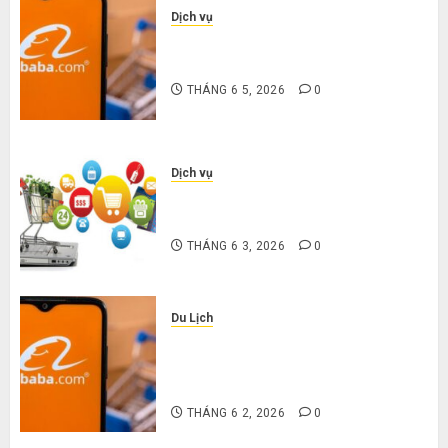
Dịch vụ
3 sai lầm chí mạng khiến bạn bị lỗ
nặng khi mua hàng 1688
THÁNG 6 5, 2026
0
Dịch vụ
Mua giày dép trên Taobao: Nên
tăng hay giảm size thì vừa chân?
THÁNG 6 3, 2026
0
Du Lịch
Hướng dẫn săn hàng thanh lý, xả
kho giá rẻ bất ngờ trên các app
Trung Quốc
THÁNG 6 2, 2026
0