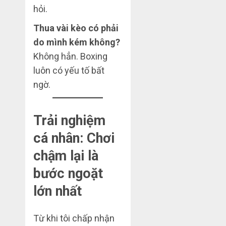
hỏi.
Thua vài kèo có phải
do mình kém không?
Không hẳn. Boxing
luôn có yếu tố bất
ngờ.
Trải nghiệm
cá nhân: Chơi
chậm lại là
bước ngoặt
lớn nhất
Từ khi tôi chấp nhận