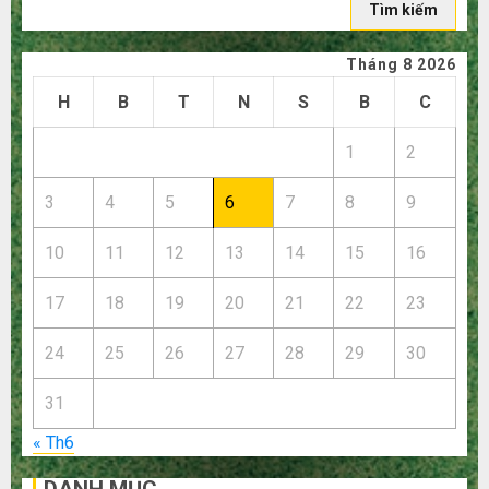
Tìm
kiếm
cho:
Tháng 8 2026
H
B
T
N
S
B
C
1
2
3
4
5
6
7
8
9
10
11
12
13
14
15
16
17
18
19
20
21
22
23
24
25
26
27
28
29
30
31
« Th6