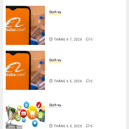
Thăm
Nhất
Dịch vụ
Quy trình 5 bước nhập hàng Trung
THÁNG
Quốc về bán cho người mù công
1 16,
nghệ
2026
0
THÁNG 6 7, 2026
0
Dịch vụ
3 sai lầm chí mạng khiến bạn bị lỗ
nặng khi mua hàng 1688
THÁNG 6 5, 2026
0
Dịch vụ
Mua giày dép trên Taobao: Nên
tăng hay giảm size thì vừa chân?
THÁNG 6 3, 2026
0