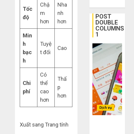
6 3,
Chậ
Nha
giá
2026
kíp
Tốc
rẻ
m
nh
order
0
POST
độ
bất
Taobao
hơn
hơn
DOUBLE
ngờ
tận
COLUMNS
1
trên
gốc:
1
Min
các
Đồ
h
Tuyệ
app
đẹp
Quy
Cao
bạc
t đối
Trung
giá
trình
Quốc
xưởng,
5
h
không
bước
THÁNG
qua
nhập
Có
2
6 2,
Thấ
trung
2026
hàng
Chi
thể
gian!
Trung
p
0
phí
cao
Quốc
3
hơn
THÁNG
về
hơn
sai
6 8,
bán
2026
lầm
Dịch vụ
cho
chí
0
người
mạng
3
Bí kíp order
Xuất sang Trang tính
mù
khiến
Taobao tận
công
bạn