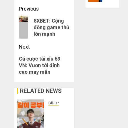
mù
khiến
Post
Previous
công
bạn
nghệ
navigation
bị
Previous
8XBET: Cộng
lỗ
đồng game thủ
post:
THÁNG
nặng
lớn mạnh
6 7,
khi
2026
mua
Next
0
hàng
1688
Next
Cá cược tài xỉu 69
VN: Vươn tới đỉnh
post:
THÁNG
cao may mắn
6 5,
2026
0
RELATED NEWS
Giải Trí
Cười
ra
nước