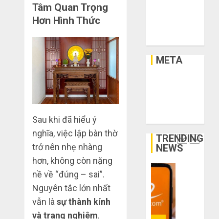
chân?
lý,
Xây Dựng
Tâm Quan Trọng
xả
Xe
Hơn Hình Thức
THÁNG
kho
Bí
Xe Cộ
6 3,
giá
2026
kíp
Y Tế
rẻ
order
0
bất
Taobao
META
ngờ
tận
1
trên
gốc:
Đăng nhập
các
Đồ
RSS bài viết
app
đẹp
Quy
RSS bình luận
Trung
giá
trình
WordPress.org
Sau khi đã hiểu ý
Quốc
xưởng,
5
không
bước
nghĩa, việc lập bàn thờ
TRENDING
THÁNG
qua
nhập
2
6 2,
trở nên nhẹ nhàng
NEWS
trung
2026
hàng
hơn, không còn nặng
gian!
Trung
0
nề về “đúng – sai”.
Quốc
3
THÁNG
về
sai
Nguyên tắc lớn nhất
6 8,
bán
2026
lầm
vẫn là
sự thành kính
cho
chí
0
và trang nghiêm
.
người