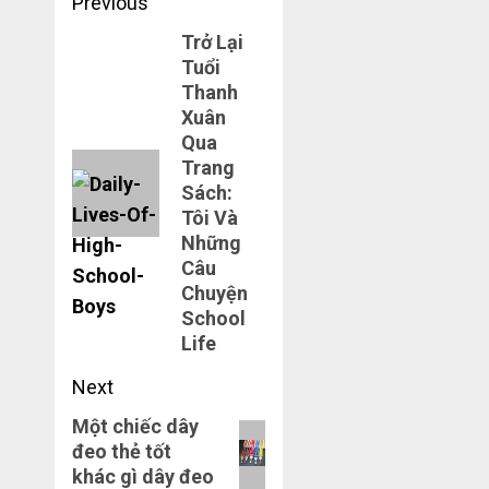
Post
Previous
navigation
Trở Lại
Previous
Tuổi
post:
Thanh
Xuân
Qua
Trang
Sách:
Tôi Và
Những
Câu
Chuyện
School
Life
Next
Một chiếc dây
Next
đeo thẻ tốt
post:
khác gì dây đeo