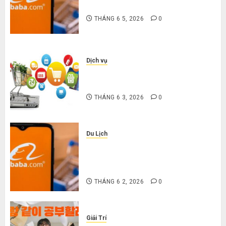
nặng khi mua hàng 1688
THÁNG 6 5, 2026
0
Dịch vụ
Mua giày dép trên Taobao: Nên
tăng hay giảm size thì vừa chân?
THÁNG 6 3, 2026
0
Du Lịch
Hướng dẫn săn hàng thanh lý, xả
kho giá rẻ bất ngờ trên các app
Trung Quốc
THÁNG 6 2, 2026
0
Giải Trí