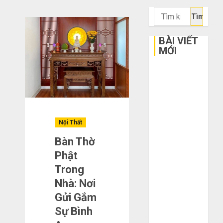
Tìm
kiếm
cho:
BÀI VIẾT
MỚI
Bí kíp order
Taobao tận
gốc: Đồ đẹp
giá xưởng,
không qua
Nội Thất
trung gian!
Bàn Thờ
Quy trình 5
Phật
bước nhập
Trong
hàng Trung
Nhà: Nơi
Quốc về bán
Gửi Gắm
cho người mù
công nghệ
Sự Bình
3 sai lầm chí