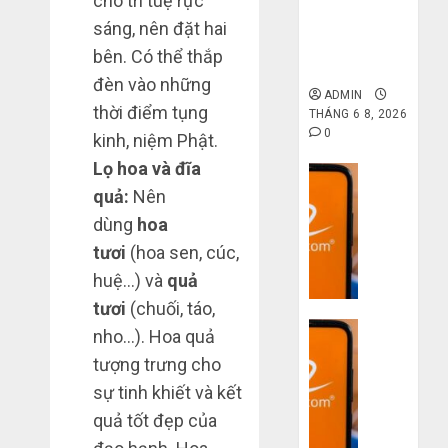
cho trí tuệ rực
gốc: Đồ đẹp
giá xưởng,
sáng, nên đặt hai
không qua
bên. Có thể thắp
trung gian!
đèn vào những
ADMIN
thời điểm tụng
THÁNG 6 8, 2026
0
kinh, niệm Phật.
Lọ hoa và đĩa
Dịch vụ
quả:
Nên
Quy
trình
dùng
hoa
5
tươi
(hoa sen, cúc,
bước
huệ…) và
quả
nhập
tươi
(chuối, táo,
hàng
Dịch vụ
Trung
nho…). Hoa quả
Quốc
3
tượng trưng cho
về
sai
sự tinh khiết và kết
bán
lầm
quả tốt đẹp của
cho
chí
người
mạng