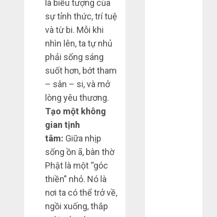
là biểu tượng của
2022
sự tỉnh thức, trí tuệ
Tháng 6 2022
và từ bi. Mỗi khi
Tháng 5 2022
nhìn lên, ta tự nhủ
Tháng 4 2022
phải sống sáng
Tháng 3 2022
Tháng 2 2022
suốt hơn, bớt tham
Tháng 1 2022
– sân – si, và mở
Tháng 12
lòng yêu thương.
2021
Tạo một không
Tháng 11
gian tịnh
2021
tâm:
Giữa nhịp
Tháng 7 2021
sống ồn ã, bàn thờ
Tháng 6 2021
Phật là một “góc
Tháng 5 2021
thiền” nhỏ. Nó là
Tháng 1 2021
Tháng 12
nơi ta có thể trở về,
2020
ngồi xuống, thắp
Tháng 11