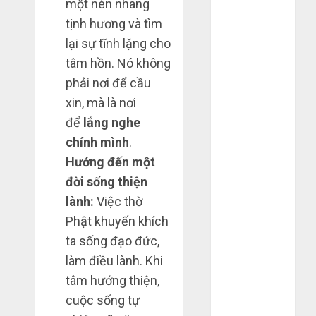
một nén nhang
2020
tịnh hương và tìm
Tháng 10
lại sự tĩnh lặng cho
2020
tâm hồn. Nó không
Tháng 9 2020
phải nơi để cầu
Tháng 8 2020
xin, mà là nơi
Tháng 7 2020
Tháng 6 2020
để
lắng nghe
Tháng 5 2020
chính mình
.
Tháng 4 2020
Hướng đến một
Tháng 3 2020
đời sống thiện
Tháng 2 2020
lành:
Việc thờ
Tháng 1 2020
Phật khuyến khích
Tháng 11
ta sống đạo đức,
2019
làm điều lành. Khi
Tháng 2 2019
Tháng 11
tâm hướng thiện,
2018
cuộc sống tự
Tháng 10