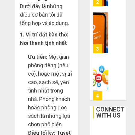
mạng
3
Dưới đây là những
mù
khiến
công
bạn
điều cơ bản tôi đã
nghệ
bị
Mua
tổng hợp và áp dụng.
lỗ
giày
THÁNG
nặng
dép
1. Vị trí đặt bàn thờ:
6 7,
khi
2026
trên
Nơi thanh tịnh nhất
mua
Taobao:
4
0
hàng
Nên
Ưu tiên:
Một gian
1688
tăng
phòng riêng (nếu
hay
Hướng
THÁNG
có), hoặc một vị trí
giảm
dẫn
6 5,
size
2026
săn
cao, sạch sẽ, yên
thì
hàng
0
tĩnh nhất trong
vừa
thanh
5
nhà. Phòng khách
chân?
lý,
hoặc phòng đọc
xả
CONNECT
THÁNG
kho
WITH US
Bí
sách là những lựa
6 3,
giá
2026
kíp
chọn phổ biến.
rẻ
order
0
Điều tối kỵ:
Tuyệt
bất
Taobao