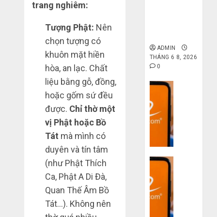
6 7,
gốc: Đồ đẹp
trang nghiêm:
khi
2026
trên
giá xưởng,
mua
Taobao:
4
0
không qua
Tượng Phật:
Nên
hàng
Nên
trung gian!
1688
chọn tượng có
tăng
ADMIN
hay
Hướng
khuôn mặt hiền
THÁNG 6 8, 2026
THÁNG
giảm
dẫn
6 5,
0
hòa, an lạc. Chất
size
2026
săn
liệu bằng gỗ, đồng,
thì
hàng
Dịch vụ
0
vừa
hoặc gốm sứ đều
thanh
5
Quy
chân?
lý,
được.
Chỉ thờ một
trình
xả
5
vị Phật hoặc Bồ
THÁNG
kho
bước
6 3,
Tát
mà mình có
giá
2026
nhập
rẻ
duyên và tín tâm
hàng
0
bất
Dịch vụ
(như Phật Thích
Trung
ngờ
Quốc
3
Ca, Phật A Di Đà,
trên
về
sai
Quan Thế Âm Bồ
các
bán
lầm
app
Tát…). Không nên
cho
chí
Trung
người