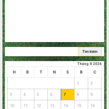
người mù công nghệ
3 sai lầm chí mạng khiến bạn bị lỗ nặng khi mua hàng
1688
Mua giày dép trên Taobao: Nên tăng hay giảm size thì
vừa chân?
Hướng dẫn săn hàng thanh lý, xả kho giá rẻ bất ngờ trên
các app Trung Quốc
Tìm
kiếm
cho:
Tháng 8 2026
H
B
T
N
S
B
C
1
2
3
4
5
6
7
8
9
10
11
12
13
14
15
16