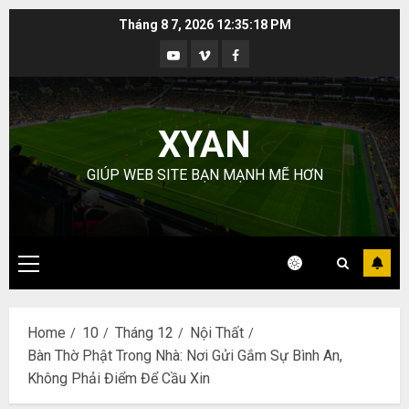
Skip
Tháng 8 7, 2026
12:35:19 PM
to
Youtube
Vimeo
Facebook
content
XYAN
GIÚP WEB SITE BẠN MẠNH MẼ HƠN
Primary
Menu
Home
10
Tháng 12
Nội Thất
Bàn Thờ Phật Trong Nhà: Nơi Gửi Gắm Sự Bình An,
Không Phải Điểm Để Cầu Xin