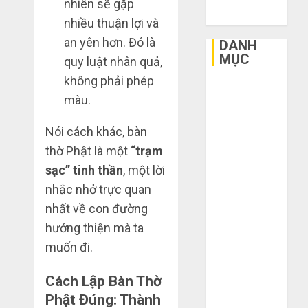
nhiên sẽ gặp
2015
3
nhiều thuận lợi và
sai
an yên hơn. Đó là
DANH
lầm
MỤC
quy luật nhân quả,
chí
không phải phép
mạng
3
Bất Động Sản
khiến
màu.
Công Nghệ
bạn
Dịch vụ
bị
Mua
Nói cách khác, bàn
Du Lịch
lỗ
giày
thờ Phật là một
“trạm
nặng
Giải Trí
dép
sạc” tinh thần
, một lời
khi
trên
Giáo Dục
mua
Taobao:
nhắc nhở trực quan
Ngoại Thất
4
hàng
Nên
nhất về con đường
Nội Thất
1688
tăng
Sức Khoẻ
hướng thiện mà ta
hay
Hướng
Tài Chính
THÁNG
muốn đi.
giảm
dẫn
6 5,
Thời Trang
size
2026
săn
Thực Phẩm –
thì
Cách Lập Bàn Thờ
hàng
0
vừa
Đồ Uống
thanh
Phật Đúng: Thành
5