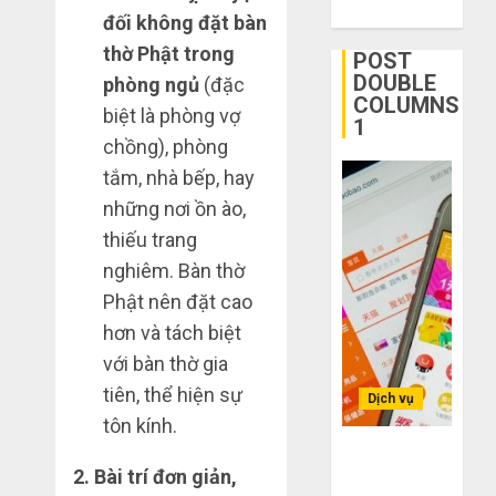
ngờ
đối không đặt bàn
tận
1
trên
gốc:
thờ Phật trong
POST
các
Đồ
DOUBLE
phòng ngủ
(đặc
app
đẹp
Quy
COLUMNS
biệt là phòng vợ
Trung
giá
trình
1
Quốc
xưởng,
chồng), phòng
5
không
bước
tắm, nhà bếp, hay
THÁNG
qua
nhập
2
6 2,
những nơi ồn ào,
trung
2026
hàng
thiếu trang
gian!
Trung
0
Quốc
nghiêm. Bàn thờ
3
THÁNG
về
sai
Phật nên đặt cao
6 8,
bán
2026
lầm
hơn và tách biệt
cho
chí
0
với bàn thờ gia
người
mạng
3
mù
khiến
tiên, thể hiện sự
Dịch vụ
công
bạn
tôn kính.
nghệ
bị
Mua
Bí kíp order
lỗ
giày
2. Bài trí đơn giản,
Taobao tận
THÁNG
nặng
dép