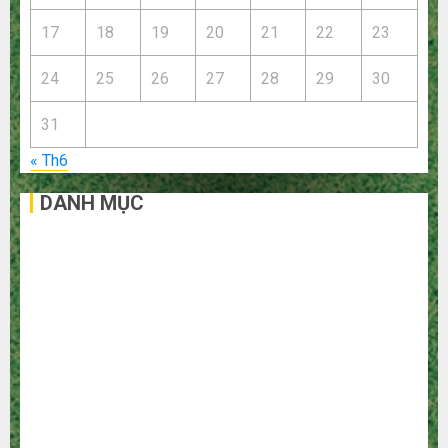
17
18
19
20
21
22
23
24
25
26
27
28
29
30
31
« Th6
DANH MỤC
Bất Động Sản
Công Nghệ
Dịch vụ
Du Lịch
Giải Trí
Giáo Dục
Ngoại Thất
Nội Thất
Sức Khoẻ