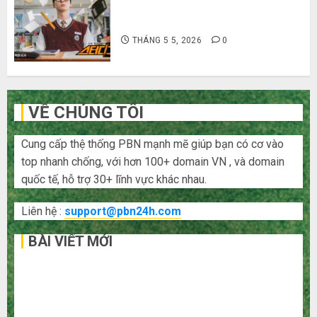
Cười ra nước mắt với 10 phim hài
Hàn Quốc siêu lầy lội
THÁNG 5 5, 2026
0
VỀ CHÚNG TÔI
Cung cấp thệ thống PBN mạnh mẽ giúp bạn có cơ vào
top nhanh chống, với hơn 100+ domain VN , và domain
quốc tế, hỗ trợ 30+ lĩnh vực khác nhau.
Liên hệ :
support@pbn24h.com
BÀI VIẾT MỚI
Bí kíp order Taobao tận gốc: Đồ đẹp giá xưởng, không
qua trung gian!
Quy trình 5 bước nhập hàng Trung Quốc về bán cho