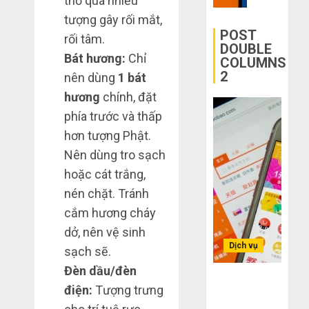
thờ quá nhiều
mạng
Quốc
mù
khiến
tượng gây rối mắt,
công
bạn
POST
THÁNG
rối tâm.
nghệ
bị
6 2,
DOUBLE
2026
Bát hương:
Chỉ
COLUMNS
lỗ
2
THÁNG
nặng
nên dùng
1 bát
0
6 7,
khi
hương
chính, đặt
2026
mua
phía trước và thấp
0
hàng
hơn tượng Phật.
1688
Nên dùng tro sạch
THÁNG
hoặc cát trắng,
6 5,
2026
nén chặt. Tránh
0
cắm hương cháy
dở, nên vệ sinh
Dịch vụ
sạch sẽ.
Đèn dầu/đèn
Bí kíp order
điện:
Tượng trưng
Taobao tận