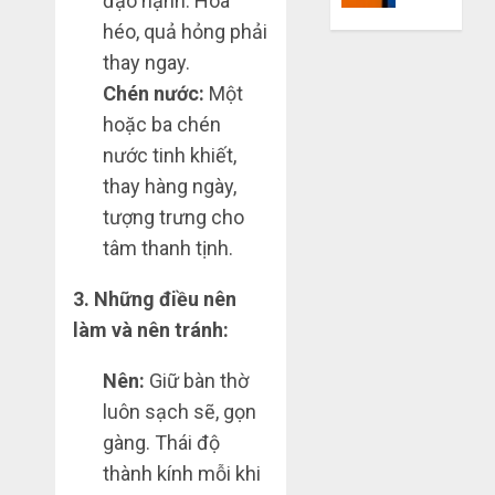
đạo hạnh. Hoa
mù
khiến
héo, quả hỏng phải
công
bạn
thay ngay.
nghệ
bị
Chén nước:
Một
lỗ
THÁNG
nặng
hoặc ba chén
6 7,
khi
2026
nước tinh khiết,
mua
thay hàng ngày,
0
hàng
1688
tượng trưng cho
tâm thanh tịnh.
THÁNG
6 5,
3. Những điều nên
2026
làm và nên tránh:
0
Nên:
Giữ bàn thờ
luôn sạch sẽ, gọn
gàng. Thái độ
thành kính mỗi khi