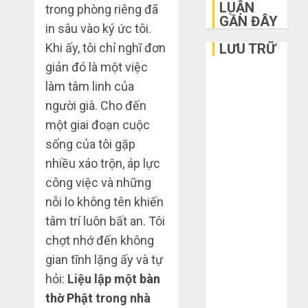
LUẬN
trong phòng riêng đã
GẦN ĐÂY
in sâu vào ký ức tôi.
LƯU TRỮ
Khi ấy, tôi chỉ nghĩ đơn
giản đó là một việc
Tháng 6 2026
làm tâm linh của
Tháng 5 2026
người già. Cho đến
Tháng 3 2026
một giai đoạn cuộc
Tháng 2 2026
sống của tôi gặp
Tháng 1 2026
nhiều xáo trộn, áp lực
Tháng 12
2025
công việc và những
Tháng 10
nỗi lo không tên khiến
2025
tâm trí luôn bất an. Tôi
Tháng 9 2025
chợt nhớ đến không
Tháng 8 2025
gian tĩnh lặng ấy và tự
Tháng 7 2025
hỏi:
Liệu lập một
bàn
Tháng 6 2025
thờ Phật
trong nhà
Tháng 5 2025