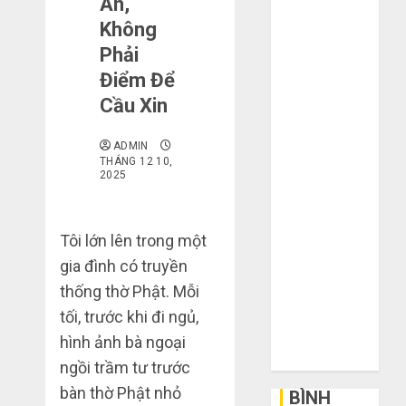
An,
mạng khiến
Không
bạn bị lỗ nặng
Phải
khi mua hàng
Điểm Để
1688
Cầu Xin
Mua giày dép
trên Taobao:
ADMIN
Nên tăng hay
THÁNG 12 10,
2025
giảm size thì
vừa chân?
Hướng dẫn
Tôi lớn lên trong một
săn hàng
gia đình có truyền
thanh lý, xả
thống thờ Phật. Mỗi
kho giá rẻ bất
ngờ trên các
tối, trước khi đi ngủ,
app Trung
hình ảnh bà ngoại
Quốc
ngồi trầm tư trước
bàn thờ Phật nhỏ
BÌNH