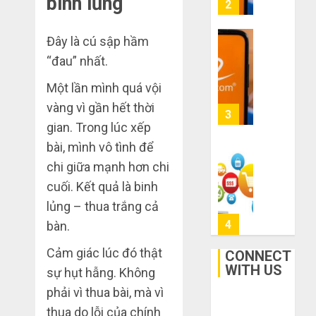
binh lủng
mạng
3
mù
khiến
công
bạn
Đây là cú sập hầm
nghệ
bị
Mua
“đau” nhất.
lỗ
giày
THÁNG
nặng
dép
6 7,
Một lần mình quá vội
khi
2026
trên
vàng vì gần hết thời
mua
Taobao:
4
0
hàng
Nên
gian. Trong lúc xếp
1688
tăng
bài, mình vô tình để
hay
Hướng
chi giữa mạnh hơn chi
THÁNG
giảm
dẫn
6 5,
cuối. Kết quả là binh
size
2026
săn
thì
hàng
lủng – thua trắng cả
0
vừa
thanh
5
bàn.
chân?
lý,
xả
Cảm giác lúc đó thật
CONNECT
THÁNG
kho
WITH US
Bí
sự hụt hẫng. Không
6 3,
giá
2026
kíp
phải vì thua bài, mà vì
rẻ
order
0
thua do lỗi của chính
bất
Taobao