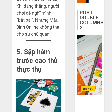
mạng
Quốc
mù
khiến
Khi đang thắng, người
công
bạn
POST
chơi dễ nghĩ mình
THÁNG
nghệ
bị
6 2,
DOUBLE
“bất bại”. Nhưng Mậu
2026
COLUMNS
lỗ
Binh Online không tha
2
THÁNG
nặng
0
6 7,
khi
cho sự chủ quan.
2026
mua
0
hàng
1688
5. Sập hầm
trước cao thủ
THÁNG
6 5,
thực thụ
2026
0
Dịch vụ
Bí kíp order
Taobao tận