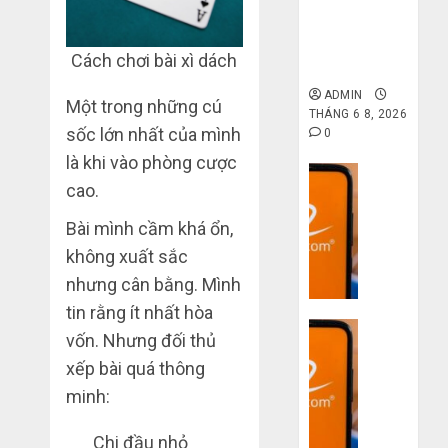
gốc: Đồ đẹp
giá xưởng,
không qua
Cách chơi bài xì dách
trung gian!
ADMIN
Một trong những cú
THÁNG 6 8, 2026
sốc lớn nhất của mình
0
là khi vào phòng cược
Dịch vụ
cao.
Quy
trình
Bài mình cầm khá ổn,
5
không xuất sắc
bước
nhưng cân bằng. Mình
nhập
hàng
tin rằng ít nhất hòa
Dịch vụ
Trung
vốn. Nhưng đối thủ
Quốc
3
xếp bài quá thông
về
sai
minh:
bán
lầm
cho
chí
Chi đầu nhỏ
người
mạng