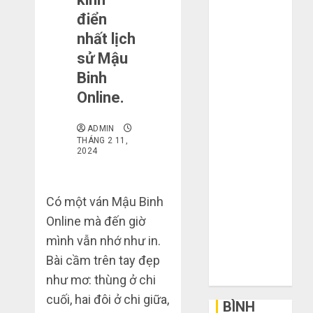
mạng khiến
điển
bạn bị lỗ nặng
nhất lịch
khi mua hàng
sử Mậu
1688
Binh
Mua giày dép
Online.
trên Taobao:
Nên tăng hay
ADMIN
giảm size thì
THÁNG 2 11,
2024
vừa chân?
Hướng dẫn
săn hàng
Có một ván Mậu Binh
thanh lý, xả
Online mà đến giờ
kho giá rẻ bất
mình vẫn nhớ như in.
ngờ trên các
Bài cầm trên tay đẹp
app Trung
Quốc
như mơ: thùng ở chi
cuối, hai đôi ở chi giữa,
BÌNH