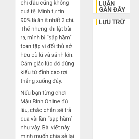
chi đầu cũng không
LUẬN
GẦN ĐÂY
quá tệ. Mình tự tin
90% là ăn ít nhất 2 chi.
LƯU TRỮ
Thế nhưng khi lật bài
Tháng 6 2026
ra, mình bị “sập hầm”
Tháng 5 2026
toàn tập vì đối thủ sở
Tháng 3 2026
hữu cù lũ và sảnh lớn.
Tháng 2 2026
Cảm giác lúc đó đúng
Tháng 1 2026
kiểu từ đỉnh cao rơi
Tháng 12
thẳng xuống đáy.
2025
Tháng 10
Nếu bạn từng chơi
2025
Mậu Binh Online đủ
Tháng 9 2025
lâu, chắc chắn sẽ trải
Tháng 8 2025
qua vài lần “sập hầm”
Tháng 7 2025
như vậy. Bài viết này
Tháng 6 2025
mình muốn chia sẻ lại
Tháng 5 2025