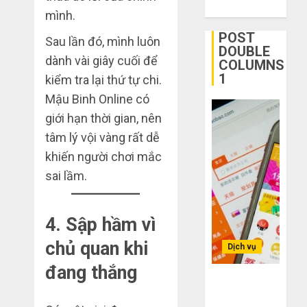
ngờ
tận
mình.
1
trên
gốc:
POST
Sau lần đó, mình luôn
các
Đồ
DOUBLE
app
đẹp
dành vài giây cuối để
Quy
COLUMNS
Trung
giá
trình
1
kiểm tra lại thứ tự chi.
Quốc
xưởng,
5
Mậu Binh Online có
không
bước
THÁNG
giới hạn thời gian, nên
qua
nhập
2
6 2,
trung
2026
hàng
tâm lý vội vàng rất dễ
gian!
Trung
khiến người chơi mắc
0
Quốc
3
sai lầm.
THÁNG
về
sai
6 8,
bán
2026
lầm
cho
chí
0
4. Sập hầm vì
người
mạng
3
mù
khiến
chủ quan khi
Dịch vụ
công
bạn
đang thắng
nghệ
bị
Mua
Bí kíp order
lỗ
giày
Taobao tận
THÁNG
nặng
dép