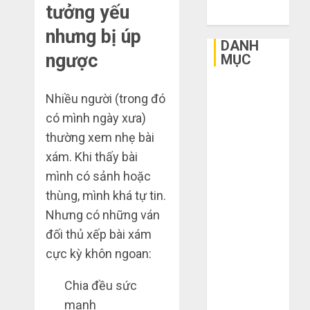
tưởng yếu
2015
3
nhưng bị úp
sai
DANH
lầm
ngược
MỤC
chí
mạng
3
Bất Động Sản
khiến
Nhiều người (trong đó
Công Nghệ
bạn
có mình ngày xưa)
Dịch vụ
bị
Mua
thường xem nhẹ bài
Du Lịch
lỗ
giày
xám. Khi thấy bài
nặng
Giải Trí
dép
khi
trên
mình có sảnh hoặc
Giáo Dục
mua
Taobao:
Ngoại Thất
4
thùng, mình khá tự tin.
hàng
Nên
Nội Thất
Nhưng có những ván
1688
tăng
Sức Khoẻ
đối thủ xếp bài xám
hay
Hướng
Tài Chính
THÁNG
giảm
dẫn
cực kỳ khôn ngoan:
6 5,
Thời Trang
size
2026
săn
Thực Phẩm –
thì
hàng
Chia đều sức
0
vừa
Đồ Uống
thanh
5
mạnh