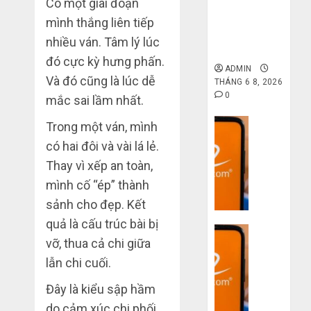
Có một giai đoạn
6 7,
gốc: Đồ đẹp
khi
2026
trên
giá xưởng,
mình thắng liên tiếp
mua
Taobao:
4
0
không qua
nhiều ván. Tâm lý lúc
hàng
Nên
trung gian!
1688
tăng
đó cực kỳ hưng phấn.
ADMIN
hay
Hướng
Và đó cũng là lúc dễ
THÁNG 6 8, 2026
THÁNG
giảm
dẫn
6 5,
0
mắc sai lầm nhất.
size
2026
săn
thì
hàng
Dịch vụ
Trong một ván, mình
0
vừa
thanh
5
Quy
có hai đôi và vài lá lẻ.
chân?
lý,
trình
Thay vì xếp an toàn,
xả
5
THÁNG
kho
mình cố “ép” thành
bước
6 3,
giá
2026
nhập
sảnh cho đẹp. Kết
rẻ
hàng
0
quả là cấu trúc bài bị
bất
Dịch vụ
Trung
vỡ, thua cả chi giữa
ngờ
Quốc
3
trên
lẫn chi cuối.
về
sai
các
bán
lầm
Đây là kiểu sập hầm
app
cho
chí
Trung
do cảm xúc chi phối.
người