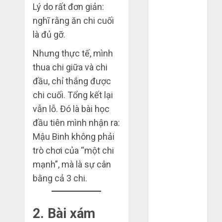
Lý do rất đơn giản:
2020
nghĩ rằng ăn chi cuối
Tháng 10
là đủ gỡ.
2020
Tháng 9 2020
Nhưng thực tế, mình
Tháng 8 2020
thua chi giữa và chi
Tháng 7 2020
đầu, chỉ thắng được
Tháng 6 2020
chi cuối. Tổng kết lại
Tháng 5 2020
vẫn lỗ. Đó là bài học
Tháng 4 2020
Tháng 3 2020
đầu tiên mình nhận ra:
Tháng 2 2020
Mậu Binh không phải
Tháng 1 2020
trò chơi của “một chi
Tháng 11
mạnh”, mà là sự cân
2019
bằng cả 3 chi.
Tháng 2 2019
Tháng 11
2018
2. Bài xám
Tháng 10