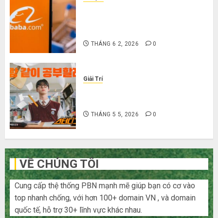
Hướng dẫn săn hàng thanh lý, xả
kho giá rẻ bất ngờ trên các app
Trung Quốc
THÁNG 6 2, 2026
0
Giải Trí
Cười ra nước mắt với 10 phim hài
Hàn Quốc siêu lầy lội
THÁNG 5 5, 2026
0
VỀ CHÚNG TÔI
Cung cấp thệ thống PBN mạnh mẽ giúp bạn có cơ vào
top nhanh chống, với hơn 100+ domain VN , và domain
quốc tế, hỗ trợ 30+ lĩnh vực khác nhau.