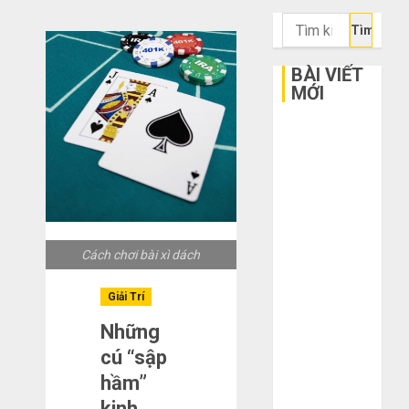
Tìm
kiếm
cho:
BÀI VIẾT
MỚI
Bí kíp order
Taobao tận
gốc: Đồ đẹp
giá xưởng,
không qua
trung gian!
Cách chơi bài xì dách
Quy trình 5
bước nhập
Giải Trí
hàng Trung
Những
Quốc về bán
cú “sập
cho người mù
hầm”
công nghệ
kinh
3 sai lầm chí