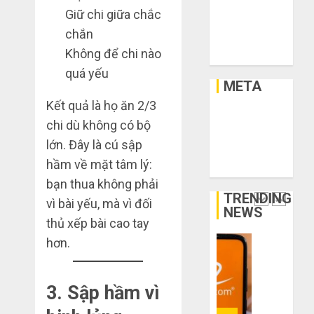
chân?
lý,
Xây Dựng
Giữ chi giữa chắc
xả
Xe
THÁNG
chắn
kho
Bí
Xe Cộ
6 3,
giá
2026
kíp
Không để chi nào
Y Tế
rẻ
order
0
quá yếu
bất
Taobao
META
ngờ
tận
1
Kết quả là họ ăn 2/3
trên
gốc:
Đăng nhập
chi dù không có bộ
các
Đồ
RSS bài viết
app
đẹp
lớn. Đây là cú sập
Quy
RSS bình luận
Trung
giá
trình
hầm về mặt tâm lý:
WordPress.org
Quốc
xưởng,
5
bạn thua không phải
không
bước
TRENDING
THÁNG
vì bài yếu, mà vì đối
qua
nhập
2
6 2,
NEWS
trung
2026
hàng
thủ xếp bài cao tay
gian!
Trung
hơn.
0
Quốc
3
THÁNG
về
sai
6 8,
bán
2026
lầm
3. Sập hầm vì
cho
chí
0
người