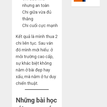
mù
khiến
nhưng an toàn
công
bạn
Chi giữa vừa đủ
nghệ
bị
thắng
lỗ
Chi cuối cực mạnh
THÁNG
nặng
6 7,
khi
2026
mua
Kết quả là mình thua 2
0
hàng
chi liên tục. Sau ván
1688
đó mình mới hiểu: ở
môi trường cao cấp,
THÁNG
6 5,
sự khác biệt không
2026
nằm ở bài đẹp hay
0
xấu, mà nằm ở tư duy
chiến thuật.
Những bài học