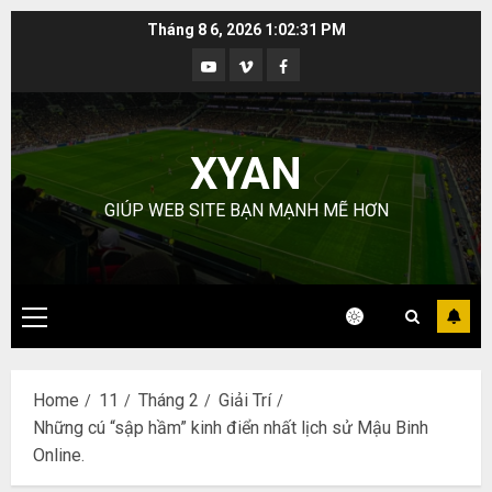
Skip
Tháng 8 6, 2026
1:02:32 PM
to
Youtube
Vimeo
Facebook
content
XYAN
GIÚP WEB SITE BẠN MẠNH MẼ HƠN
Primary
Menu
Home
11
Tháng 2
Giải Trí
Những cú “sập hầm” kinh điển nhất lịch sử Mậu Binh
Online.