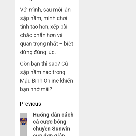
Với mình, sau mỗi lần
sập hầm, mình chơi
tỉnh táo hơn, xếp bài
chắc chắn hơn và
quan trọng nhất – biết
dừng đúng lúc.
Còn bạn thì sao? Cú
sập hầm nào trong
Mậu Binh Online khiến
bạn nhớ mãi?
Post
Previous
navigation
Hướng dẫn cách
Previous
cá cược bóng
post:
chuyền Sunwin
cực đơn giản.