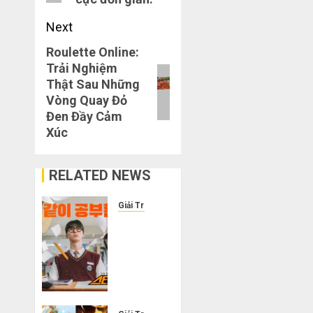
Next
Roulette Online:
Next
Trải Nghiệm
post:
Thật Sau Những
Vòng Quay Đỏ
Đen Đầy Cảm
Xúc
RELATED NEWS
Giải Trí
Cười
ra
nước
mắt
với
10