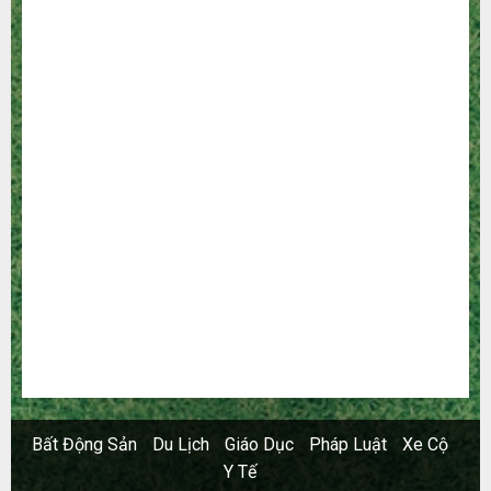
Công Nghệ
Dịch vụ
Du Lịch
Giải Trí
Giáo Dục
Ngoại Thất
Nội Thất
Sức Khoẻ
Tài Chính
Thời Trang
Thực Phẩm – Đồ Uống
Xây Dựng
Xe
Xe Cộ
Y Tế
Bất Động Sản
Du Lịch
Giáo Dục
Pháp Luật
Xe Cộ
Y Tế