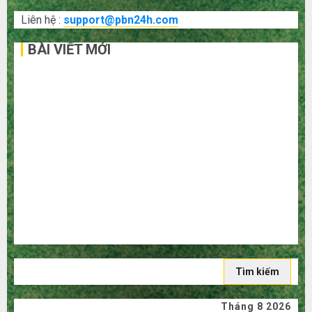
Liên hệ :
support@pbn24h.com
BÀI VIẾT MỚI
Bí kíp order Taobao tận gốc: Đồ đẹp giá xưởng, không
qua trung gian!
Quy trình 5 bước nhập hàng Trung Quốc về bán cho
người mù công nghệ
3 sai lầm chí mạng khiến bạn bị lỗ nặng khi mua hàng
1688
Mua giày dép trên Taobao: Nên tăng hay giảm size thì
vừa chân?
Hướng dẫn săn hàng thanh lý, xả kho giá rẻ bất ngờ trên
các app Trung Quốc
Tìm
kiếm
cho:
Tháng 8 2026