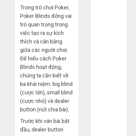
Tháng 10
Trong trò chơi Poker,
2020
Poker Blinds đóng vai
Tháng 9 2020
trò quan trọng trong
Tháng 8 2020
việc tạo ra sự kích
Tháng 7 2020
thích và cân bằng
Tháng 6 2020
giữa các người chơi.
Tháng 5 2020
Để hiểu cách Poker
Tháng 4 2020
Blinds hoạt động,
Tháng 3 2020
Tháng 2 2020
chúng ta cần biết về
Tháng 1 2020
ba khái niệm: big blind
Tháng 11
(cược lớn), small blind
2019
(cược nhỏ) và dealer
Tháng 2 2019
button (nút chia bài).
Tháng 11
2018
Trước khi ván bài bắt
Tháng 10
đầu, dealer button
2015