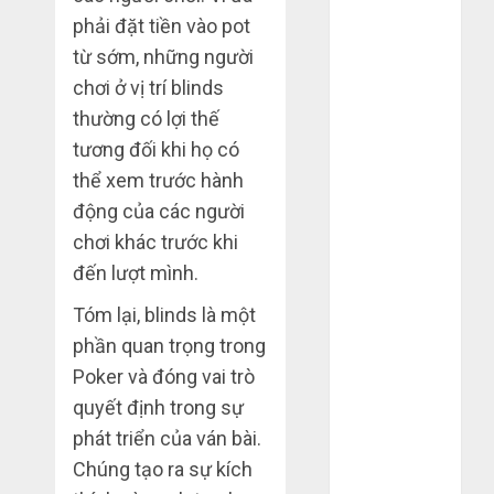
2023
phải đặt tiền vào pot
Tháng 11
từ sớm, những người
2023
chơi ở vị trí blinds
Tháng 10
thường có lợi thế
2023
tương đối khi họ có
Tháng 9 2023
thể xem trước hành
Tháng 8 2023
động của các người
Tháng 7 2023
Tháng 6 2023
chơi khác trước khi
Tháng 5 2023
đến lượt mình.
Tháng 4 2023
Tóm lại, blinds là một
Tháng 3 2023
phần quan trọng trong
Tháng 2 2023
Poker và đóng vai trò
Tháng 1 2023
Tháng 12
quyết định trong sự
2022
phát triển của ván bài.
Tháng 11
Chúng tạo ra sự kích
2022