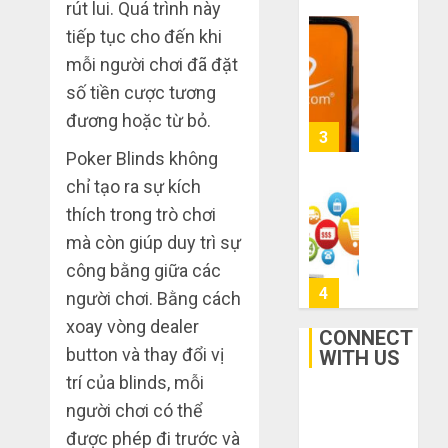
rút lui. Quá trình này
cho
chí
0
người
mạng
tiếp tục cho đến khi
3
mù
khiến
mỗi người chơi đã đặt
công
bạn
số tiền cược tương
nghệ
bị
Mua
đương hoặc từ bỏ.
lỗ
giày
THÁNG
nặng
dép
6 7,
Poker Blinds không
khi
2026
trên
chỉ tạo ra sự kích
mua
Taobao:
4
0
hàng
Nên
thích trong trò chơi
1688
tăng
mà còn giúp duy trì sự
hay
Hướng
công bằng giữa các
THÁNG
giảm
dẫn
6 5,
người chơi. Bằng cách
size
2026
săn
thì
hàng
xoay vòng dealer
0
CONNECT
vừa
thanh
5
button và thay đổi vị
WITH US
chân?
lý,
trí của blinds, mỗi
xả
THÁNG
người chơi có thể
kho
Bí
6 3,
giá
2026
kíp
được phép đi trước và