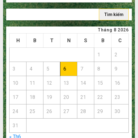
Tìm
kiếm
cho:
Tháng 8 2026
H
B
T
N
S
B
C
1
2
3
4
5
6
7
8
9
10
11
12
13
14
15
16
17
18
19
20
21
22
23
24
25
26
27
28
29
30
31
« Th6