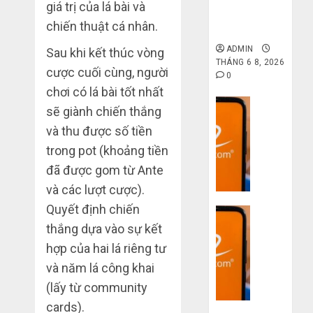
giá trị của lá bài và
không qua
chiến thuật cá nhân.
trung gian!
ADMIN
Sau khi kết thúc vòng
THÁNG 6 8, 2026
cược cuối cùng, người
0
chơi có lá bài tốt nhất
Dịch vụ
sẽ giành chiến thắng
Quy
và thu được số tiền
trình
trong pot (khoảng tiền
5
bước
đã được gom từ Ante
nhập
và các lượt cược).
hàng
Quyết định chiến
Dịch vụ
Trung
thắng dựa vào sự kết
Quốc
3
về
sai
hợp của hai lá riêng tư
bán
lầm
và năm lá công khai
cho
chí
(lấy từ community
người
mạng
cards).
mù
khiến