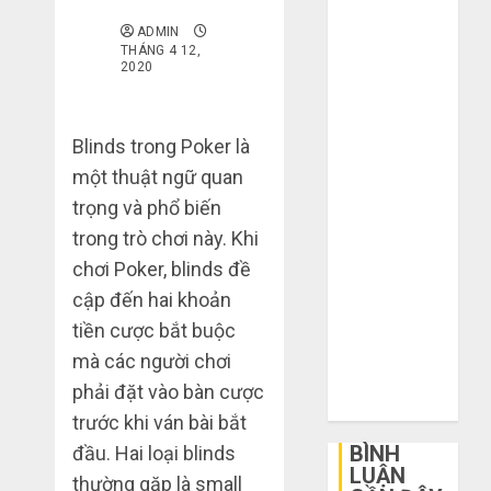
bạn bị lỗ nặng
ADMIN
khi mua hàng
THÁNG 4 12,
2020
1688
Mua giày dép
trên Taobao:
Blinds trong Poker là
Nên tăng hay
một thuật ngữ quan
giảm size thì
trọng và phổ biến
vừa chân?
trong trò chơi này. Khi
Hướng dẫn
chơi Poker, blinds đề
săn hàng
thanh lý, xả
cập đến hai khoản
kho giá rẻ bất
tiền cược bắt buộc
ngờ trên các
mà các người chơi
app Trung
phải đặt vào bàn cược
Quốc
trước khi ván bài bắt
BÌNH
đầu. Hai loại blinds
LUẬN
thường gặp là small