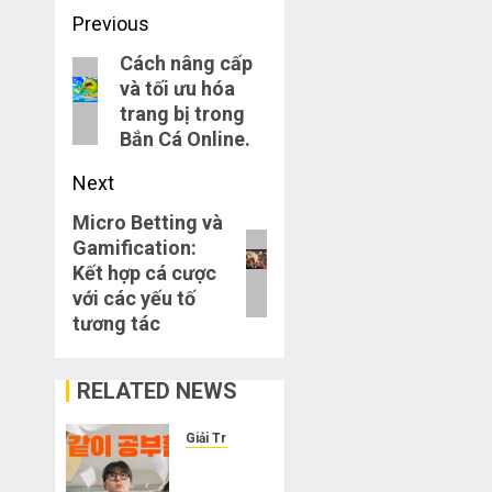
Post
Previous
navigation
Cách nâng cấp
Previous
và tối ưu hóa
post:
trang bị trong
Bắn Cá Online.
Next
Micro Betting và
Next
Gamification:
post:
Kết hợp cá cược
với các yếu tố
tương tác
RELATED NEWS
Giải Trí
Cười
ra