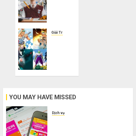
nước
mắt
với
10
phim
Giải Trí
hài
Top
Hàn
Truyện
Quốc
Anime
siêu
Isekai
lầy
Hay
lội
Nhất
Năm
THÁNG
2026:
5 5,
Điểm
2026
YOU MAY HAVE MISSED
Danh
0
Những
Thế
Dịch vụ
Giới
Bí kíp order Taobao tận gốc: Đồ
Song
đẹp giá xưởng, không qua trung
Song
gian!