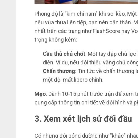
Phong độ là “kim chỉ nam” khi soi kèo. Một
nếu vừa thua liên tiếp, bạn nên cẩn thận. 
nhất trên các trang như FlashScore hay Vol
trọng không kém:
Cầu thủ chủ chốt
: Một tay đập chủ lực
diện. Ví dụ, nếu đội thiếu vắng chủ côn
Chấn thương
: Tin tức về chấn thương 
một đội mất libero chính.
Mẹo
: Dành 10-15 phút trước trận để xem tin
cung cấp thông tin chi tiết về đội hình và 
3. Xem xét lịch sử đối đầu
Có những đội bóng dường như “khắc” nhau,