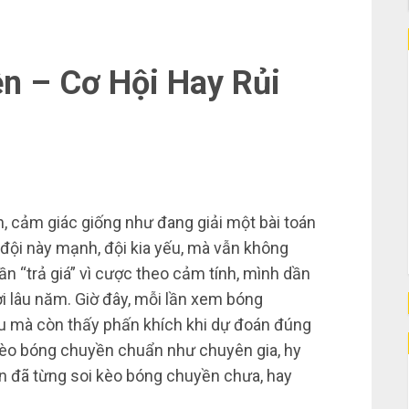
n – Cơ Hội Hay Rủi
, cảm giác giống như đang giải một bài toán
 đội này mạnh, đội kia yếu, mà vẫn không
ần “trả giá” vì cược theo cảm tính, mình dần
i lâu năm. Giờ đây, mỗi lần xem bóng
u mà còn thấy phấn khích khi dự đoán đúng
kèo bóng chuyền chuẩn như chuyên gia, hy
ạn đã từng soi kèo bóng chuyền chưa, hay