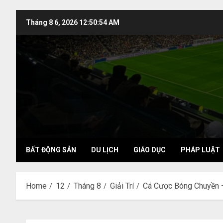
Skip
Tháng 8 6, 2026
12:50:55 AM
to
content
BẤT ĐỘNG SẢN
DU LỊCH
GIÁO DỤC
PHÁP LUẬT
Home
12
Tháng 8
Giải Trí
Cá Cược Bóng Chuyền 