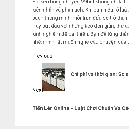
Soi kèo bóng chuyền
V9bet
không chỉ là tr
kiên nhẫn và phân tích. Khi bạn hiểu rõ luật
sách thông minh, mỗi trận đấu sẽ trở thàn
Hãy bắt đầu với những kèo đơn giản, thử á
kinh nghiệm để cải thiện. Bạn đã từng thắ
nhé, mình rất muốn nghe câu chuyện của 
Post
Previous
navigation
Previous
Chi phí và thời gian: So
post:
Next
Next
Tiến Lên Online – Luật Chơi Chuẩn Và C
post: