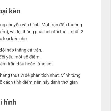
loại kèo
bóng chuyền vận hành. Một trận đấu thường
iểm), và đội thắng phải hơn đối thủ ít nhất 2
c loại kèo như:
đội nào thắng cả trận.
đội yếu một số điểm.
iểm trận đấu hoặc từng set.
thắng thua vì dễ phân tích nhất. Mình từng
õ cách tính điểm, nên hãy dành thời gian
i hình