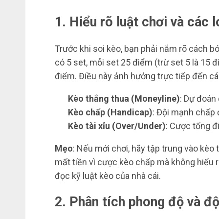
1. Hiểu rõ luật chơi và các 
Trước khi soi kèo, bạn phải nắm rõ cách 
có 5 set, mỗi set 25 điểm (trừ set 5 là 15 đ
điểm. Điều này ảnh hưởng trực tiếp đến cá
Kèo thắng thua (Moneyline)
: Dự đoán 
Kèo chấp (Handicap)
: Đội mạnh chấp 
Kèo tài xỉu (Over/Under)
: Cược tổng đ
Mẹo
: Nếu mới chơi, hãy tập trung vào kèo 
mất tiền vì cược kèo chấp mà không hiểu r
đọc kỹ luật kèo của nhà cái.
2. Phân tích phong độ và độ