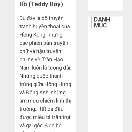
Hồ (Teddy Boy)
2015
3
sai
Dù đây là bộ truyện
DANH
lầm
MỤC
tranh huyền thoại của
chí
Hồng Kông, nhưng
mạng
3
Bất Động Sản
khiến
các phiên bản truyện
Công Nghệ
bạn
chữ và hậu truyện
Dịch vụ
bị
Mua
online về Trần Hạo
Du Lịch
lỗ
giày
nặng
Giải Trí
Nam luôn là tượng đài.
dép
khi
trên
Giáo Dục
Những cuộc thanh
mua
Taobao:
Ngoại Thất
4
trừng giữa Hồng Hưng
hàng
Nên
Nội Thất
và Đông Anh, những
1688
tăng
Sức Khoẻ
hay
âm mưu chiếm lĩnh thị
Hướng
Tài Chính
THÁNG
giảm
dẫn
trường… tất cả đều
6 5,
Thời Trang
size
2026
săn
được miêu tả trần trụi
Thực Phẩm –
thì
hàng
0
và gai góc. Đọc bộ
vừa
Đồ Uống
thanh
5