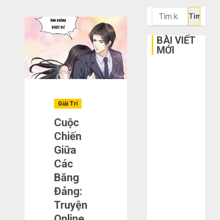
Tìm
kiếm
cho:
BÀI VIẾT
MỚI
Bí kíp order
Taobao tận
gốc: Đồ đẹp
Giải Trí
giá xưởng,
không qua
Cuộc
trung gian!
Chiến
Quy trình 5
Giữa
bước nhập
Các
hàng Trung
Băng
Quốc về bán
Đảng:
cho người mù
Truyện
công nghệ
Online
3 sai lầm chí