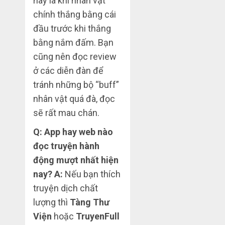
hay là khi nhân vật
chính thắng bằng cái
đầu trước khi thắng
bằng nắm đấm. Bạn
cũng nên đọc review
ở các diễn đàn để
tránh những bộ “buff”
nhân vật quá đà, đọc
sẽ rất mau chán.
Q: App hay web nào
đọc truyện hành
động mượt nhất hiện
nay?
A:
Nếu bạn thích
truyện dịch chất
lượng thì
Tàng Thư
Viện
hoặc
TruyenFull