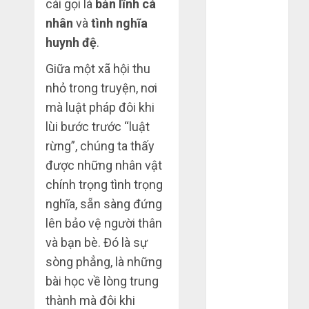
cái gọi là
bản lĩnh cá
2022
nhân
và
tình nghĩa
Tháng 6 2022
huynh đệ
.
Tháng 5 2022
Tháng 4 2022
Giữa một xã hội thu
Tháng 3 2022
nhỏ trong truyện, nơi
Tháng 2 2022
mà luật pháp đôi khi
Tháng 1 2022
lùi bước trước “luật
Tháng 12
rừng”, chúng ta thấy
2021
được những nhân vật
Tháng 11
chính trọng tình trọng
2021
nghĩa, sẵn sàng đứng
Tháng 7 2021
Tháng 6 2021
lên bảo vệ người thân
Tháng 5 2021
và bạn bè. Đó là sự
Tháng 1 2021
sòng phẳng, là những
Tháng 12
bài học về lòng trung
2020
thành mà đôi khi
Tháng 11