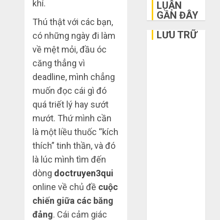
khí.
LUẬN
GẦN ĐÂY
Thú thật với các bạn,
LƯU TRỮ
có những ngày đi làm
về mệt mỏi, đầu óc
Tháng 6 2026
căng thẳng vì
Tháng 5 2026
deadline, mình chẳng
Tháng 3 2026
muốn đọc cái gì đó
Tháng 2 2026
quá triết lý hay sướt
Tháng 1 2026
Tháng 12
mướt. Thứ mình cần
2025
là một liều thuốc “kích
Tháng 10
thích” tinh thần, và đó
2025
là lúc mình tìm đến
Tháng 9 2025
dòng
doctruyen3qui
Tháng 8 2025
online về chủ đề
cuộc
Tháng 7 2025
chiến giữa các băng
Tháng 6 2025
đảng
. Cái cảm giác
Tháng 5 2025