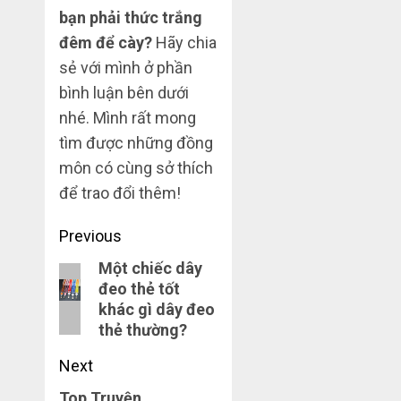
bạn phải thức trắng
đêm để cày?
Hãy chia
sẻ với mình ở phần
bình luận bên dưới
nhé. Mình rất mong
tìm được những đồng
môn có cùng sở thích
để trao đổi thêm!
Post
Previous
navigation
Một chiếc dây
Previous
đeo thẻ tốt
post:
khác gì dây đeo
thẻ thường?
Next
Top Truyện
Next