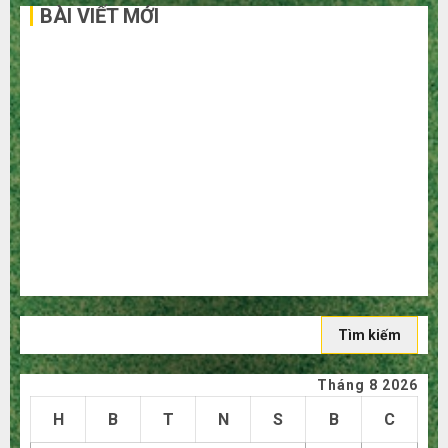
BÀI VIẾT MỚI
Bí kíp order Taobao tận gốc: Đồ đẹp giá xưởng, không
qua trung gian!
Quy trình 5 bước nhập hàng Trung Quốc về bán cho
người mù công nghệ
3 sai lầm chí mạng khiến bạn bị lỗ nặng khi mua hàng
1688
Mua giày dép trên Taobao: Nên tăng hay giảm size thì
vừa chân?
Hướng dẫn săn hàng thanh lý, xả kho giá rẻ bất ngờ trên
các app Trung Quốc
Tìm
kiếm
cho:
Tháng 8 2026
H
B
T
N
S
B
C