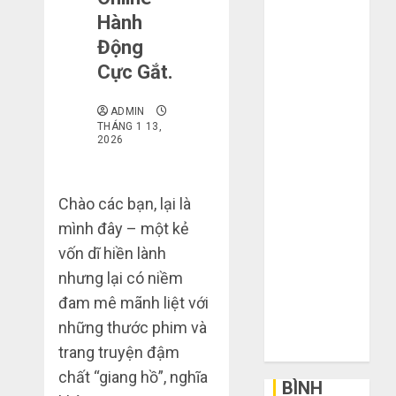
mạng khiến
Hành
bạn bị lỗ nặng
Động
khi mua hàng
Cực Gắt.
1688
Mua giày dép
ADMIN
THÁNG 1 13,
trên Taobao:
2026
Nên tăng hay
giảm size thì
vừa chân?
Chào các bạn, lại là
Hướng dẫn
mình đây – một kẻ
săn hàng
vốn dĩ hiền lành
thanh lý, xả
nhưng lại có niềm
kho giá rẻ bất
đam mê mãnh liệt với
ngờ trên các
những thước phim và
app Trung
Quốc
trang truyện đậm
chất “giang hồ”, nghĩa
BÌNH