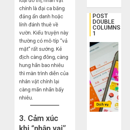
loại đô thị, nhân vật
ngờ
tận
1
chính là đại ca băng
trên
gốc:
POST
đảng ẩn danh hoặc
các
Đồ
DOUBLE
lính đánh thuê về
app
đẹp
Quy
COLUMNS
Trung
giá
vườn. Kiểu truyện này
trình
1
Quốc
xưởng,
5
thường có mô-típ “vả
không
bước
mặt” rất sướng. Kẻ
THÁNG
qua
nhập
2
6 2,
địch càng đông, càng
trung
2026
hàng
gian!
Trung
hung hãn bao nhiêu
0
Quốc
3
thì màn trình diễn của
THÁNG
về
sai
6 8,
nhân vật chính lại
bán
2026
lầm
càng mãn nhãn bấy
cho
chí
0
người
mạng
nhiêu.
3
mù
khiến
Dịch vụ
công
bạn
nghệ
bị
3. Cảm xúc
Mua
Bí kíp order
lỗ
giày
Taobao tận
khi “nhập vai”
THÁNG
nặng
dép