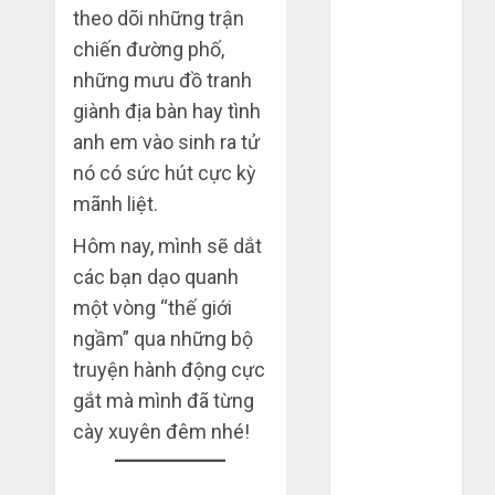
Tháng 4 2025
theo dõi những trận
Tháng 3 2025
chiến đường phố,
Tháng 2 2025
những mưu đồ tranh
Tháng 1 2025
giành địa bàn hay tình
Tháng 12
anh em vào sinh ra tử
2024
nó có sức hút cực kỳ
Tháng 11
mãnh liệt.
2024
Tháng 10
Hôm nay, mình sẽ dắt
2024
các bạn dạo quanh
Tháng 9 2024
một vòng “thế giới
Tháng 7 2024
ngầm” qua những bộ
Tháng 6 2024
truyện hành động cực
Tháng 5 2024
gắt mà mình đã từng
Tháng 4 2024
cày xuyên đêm nhé!
Tháng 3 2024
Tháng 2 2024
Tháng 1 2024