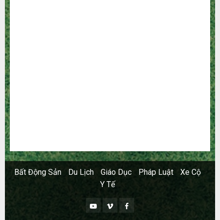
Giải Trí
Giáo Dục
Ngoại Thất
Nội Thất
Sức Khoẻ
Tài Chính
Thời Trang
Thực Phẩm – Đồ Uống
Xây Dựng
Xe
Xe Cộ
Y Tế
Bất Động Sản
Du Lịch
Giáo Dục
Pháp Luật
Xe Cộ
Y Tế
Youtube
Vimeo
Facebook