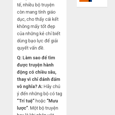
mù
tế, nhiều bộ truyện
khiến
công
bạn
còn mang tính giáo
nghệ
bị
dục, cho thấy cái kết
lỗ
không mấy tốt đẹp
THÁNG
nặng
6 7,
khi
của những kẻ chỉ biết
2026
mua
dùng bạo lực để giải
0
hàng
quyết vấn đề.
1688
Q: Làm sao để tìm
THÁNG
được truyện hành
6 5,
2026
động có chiều sâu,
0
thay vì chỉ đánh đấm
vô nghĩa?
A:
Hãy chú
ý đến những bộ có tag
“Trí tuệ”
hoặc
“Mưu
lược”
. Một bộ truyện