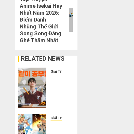
Anime Isekai Hay
post:
Nhất Năm 2026:
Điểm Danh
Những Thế Giới
Song Song Đáng
Ghé Thăm Nhất
RELATED NEWS
Giải Trí
Cười
ra
nước
mắt
với
10
phim
Giải Trí
hài
Top
Hàn
Truyện