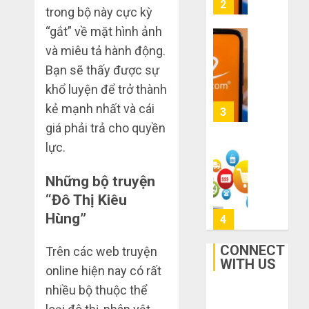
mạng
3
trong bộ này cực kỳ
mù
khiến
công
“gắt” về mặt hình ảnh
bạn
nghệ
bị
Mua
và miêu tả hành động.
lỗ
giày
Bạn sẽ thấy được sự
THÁNG
nặng
dép
6 7,
khổ luyện để trở thành
khi
2026
trên
mua
kẻ mạnh nhất và cái
Taobao:
4
0
hàng
Nên
giá phải trả cho quyền
1688
tăng
lực.
hay
Hướng
THÁNG
giảm
dẫn
6 5,
Những bộ truyện
size
2026
săn
“Đô Thị Kiêu
thì
hàng
0
vừa
Hùng”
thanh
5
chân?
lý,
xả
CONNECT
Trên các web truyện
THÁNG
kho
WITH US
Bí
6 3,
online hiện nay có rất
giá
2026
kíp
nhiều bộ thuộc thể
rẻ
order
0
bất
Taobao