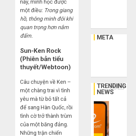
chân?
lý,
này, mình học được
Xây Dựng
xả
Xe
một điều:
Trong giang
THÁNG
kho
Bí
Xe Cộ
6 3,
hồ, thông minh đôi khi
giá
2026
kíp
Y Tế
quan trọng hơn nắm
rẻ
order
0
bất
Taobao
đấm.
META
ngờ
tận
1
trên
gốc:
Sun-Ken Rock
Đăng nhập
các
Đồ
RSS bài viết
(Phiên bản tiểu
app
đẹp
Quy
RSS bình luận
thuyết/Webtoon)
Trung
giá
trình
WordPress.org
Quốc
xưởng,
5
Câu chuyện về Ken –
không
bước
TRENDING
THÁNG
qua
nhập
một chàng trai vì tình
2
6 2,
NEWS
trung
2026
hàng
yêu mà từ bỏ tất cả
gian!
Trung
0
để sang Hàn Quốc, rồi
Quốc
3
THÁNG
tình cờ trở thành trùm
về
sai
6 8,
bán
2026
lầm
của một băng đảng.
cho
chí
0
Những trận chiến
người