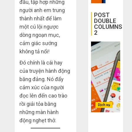
mạng
đầu, tập hợp những
Quốc
mù
khiến
người anh em trung
công
bạn
POST
THÁNG
thành nhất để làm
nghệ
bị
6 2,
DOUBLE
2026
COLUMNS
lỗ
một cú lội ngược
2
THÁNG
nặng
0
dòng ngoạn mục,
6 7,
khi
2026
cảm giác sướng
mua
0
không tả nổi!
hàng
1688
Đó chính là cái hay
của truyện hành động
THÁNG
6 5,
băng đảng. Nó đẩy
2026
cảm xúc của người
0
đọc lên đến cao trào
rồi giải tỏa bằng
Dịch vụ
những màn hành
Bí kíp order
động nghẹt thở.
Taobao tận