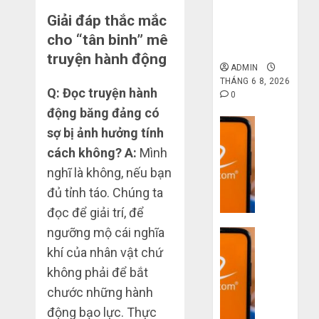
gốc: Đồ đẹp
giá xưởng,
Giải đáp thắc mắc
không qua
cho “tân binh” mê
trung gian!
truyện hành động
ADMIN
THÁNG 6 8, 2026
Q: Đọc truyện hành
0
động băng đảng có
Dịch vụ
sợ bị ảnh hưởng tính
Quy
cách không?
A:
Mình
trình
nghĩ là không, nếu bạn
5
bước
đủ tỉnh táo. Chúng ta
nhập
đọc để giải trí, để
hàng
ngưỡng mộ cái nghĩa
Dịch vụ
Trung
khí của nhân vật chứ
Quốc
3
về
sai
không phải để bắt
bán
lầm
chước những hành
cho
chí
động bạo lực. Thực
người
mạng