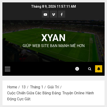
Skip
Tháng 8 9, 2026
11:57:12 AM
to
Youtube
Vimeo
Facebook
content
XYAN
GIÚP WEB SITE BẠN MẠNH MẼ HƠN
Primary
Menu
Home
13
Tháng 1
Giải Trí
Cuộc Chiến Giữa Các Băng Đảng: Truyện Online Hành
Động Cực Gắt.