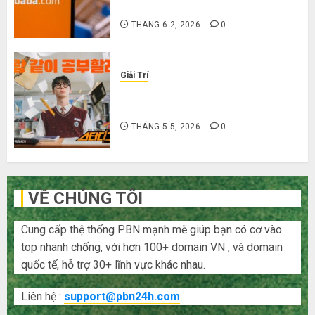
Trung Quốc
THÁNG 6 2, 2026
0
Giải Trí
Cười ra nước mắt với 10 phim hài
Hàn Quốc siêu lầy lội
THÁNG 5 5, 2026
0
VỀ CHÚNG TÔI
Cung cấp thệ thống PBN mạnh mẽ giúp bạn có cơ vào
top nhanh chống, với hơn 100+ domain VN , và domain
quốc tế, hỗ trợ 30+ lĩnh vực khác nhau.
Liên hệ :
support@pbn24h.com