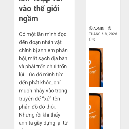
6 7,
gốc: Đồ đẹp
khi
2026
trên
vào thế giới
giá xưởng,
mua
Taobao:
4
0
không qua
ngầm
hàng
Nên
trung gian!
1688
tăng
ADMIN
hay
Hướng
Có một lần mình đọc
THÁNG 6 8, 2026
THÁNG
giảm
dẫn
6 5,
0
đến đoạn nhân vật
size
2026
săn
thì
chính bị anh em phản
hàng
Dịch vụ
0
vừa
thanh
bội, mất sạch địa bàn
5
Quy
chân?
lý,
trình
và phải trốn chui trốn
xả
5
THÁNG
lủi. Lúc đó mình tức
kho
bước
6 3,
giá
đến phát khóc, chỉ
2026
nhập
rẻ
muốn nhảy vào trong
hàng
0
bất
Dịch vụ
Trung
truyện để “xử” tên
ngờ
Quốc
3
phản đồ đó thôi.
trên
về
sai
các
Nhưng rồi khi thấy
bán
lầm
app
cho
anh ta gầy dựng lại từ
chí
Trung
người