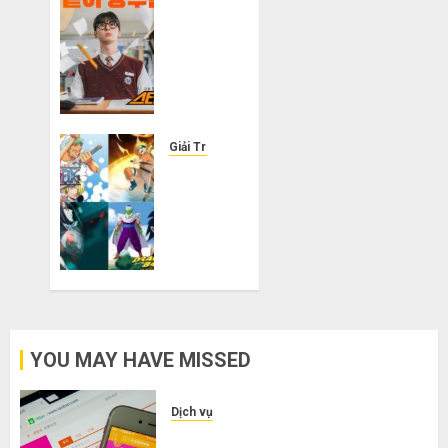
Cười
ra
nước
mắt
với
10
phim
Giải Trí
hài
Top
Hàn
Truyện
Quốc
Anime
siêu
Isekai
lầy
Hay
lội
Nhất
Năm
THÁNG
2026:
5 5,
Điểm
2026
YOU MAY HAVE MISSED
Danh
0
Những
Thế
Dịch vụ
Giới
Bí kíp order Taobao tận gốc: Đồ