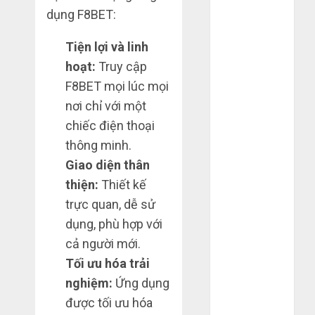
Tháng 4 2025
dụng F8BET:
Tháng 3 2025
Tháng 2 2025
Tiện lợi và linh
Tháng 1 2025
hoạt:
Truy cập
Tháng 12
F8BET mọi lúc mọi
2024
nơi chỉ với một
Tháng 11
chiếc điện thoại
2024
thông minh.
Tháng 10
Giao diện thân
2024
thiện:
Thiết kế
Tháng 9 2024
trực quan, dễ sử
Tháng 7 2024
Tháng 6 2024
dụng, phù hợp với
Tháng 5 2024
cả người mới.
Tháng 4 2024
Tối ưu hóa trải
Tháng 3 2024
nghiệm:
Ứng dụng
Tháng 2 2024
được tối ưu hóa
Tháng 1 2024