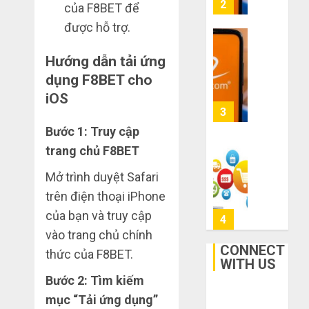
về
của F8BET để
sai
6 8,
bán
2026
lầm
được hỗ trợ.
cho
chí
0
người
mạng
3
Hướng dẫn tải ứng
mù
khiến
dụng F8BET cho
công
bạn
iOS
nghệ
bị
Mua
lỗ
giày
THÁNG
nặng
Bước 1: Truy cập
dép
6 7,
khi
2026
trên
trang chủ F8BET
mua
Taobao:
4
0
hàng
Mở trình duyệt Safari
Nên
1688
tăng
trên điện thoại iPhone
hay
Hướng
của bạn và truy cập
THÁNG
giảm
dẫn
6 5,
vào trang chủ chính
size
2026
săn
CONNECT
thì
thức của F8BET.
hàng
0
WITH US
vừa
thanh
5
Bước 2: Tìm kiếm
chân?
lý,
mục “Tải ứng dụng”
xả
THÁNG