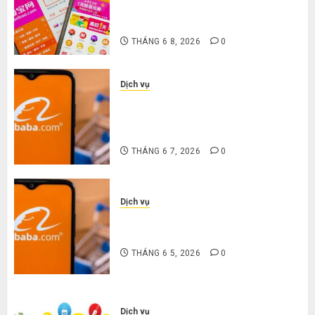
Song
đẹp giá xưởng, không qua trung
Song
gian!
Đáng
THÁNG 6 8, 2026
0
Ghé
Thăm
Nhất
Dịch vụ
Quy trình 5 bước nhập hàng Trung
THÁNG
Quốc về bán cho người mù công
1 16,
nghệ
2026
0
THÁNG 6 7, 2026
0
Dịch vụ
3 sai lầm chí mạng khiến bạn bị lỗ
nặng khi mua hàng 1688
THÁNG 6 5, 2026
0
Dịch vụ