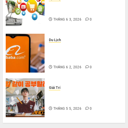
Mua giày dép trên Taobao: Nên
tăng hay giảm size thì vừa chân?
THÁNG 6 3, 2026
0
Du Lịch
Hướng dẫn săn hàng thanh lý, xả
kho giá rẻ bất ngờ trên các app
Trung Quốc
THÁNG 6 2, 2026
0
Giải Trí
Cười ra nước mắt với 10 phim hài
Hàn Quốc siêu lầy lội
THÁNG 5 5, 2026
0