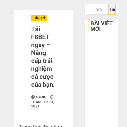
Tìm
kiếm
Giải Trí
cho:
BÀI VIẾT
Tải
MỚI
F8BET
Bí kíp order
ngay –
Taobao tận
Nâng
gốc: Đồ đẹp
cấp trải
giá xưởng,
nghiệm
không qua
cá cược
trung gian!
Quy trình 5
của bạn.
bước nhập
hàng Trung
ADMIN
THÁNG 12 13,
Quốc về bán
2021
cho người mù
công nghệ
3 sai lầm chí
Trong thời đại công