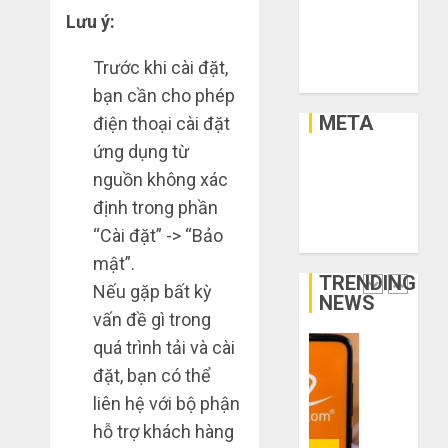
Xây Dựng
size
2026
săn
Lưu ý:
Xe
thì
hàng
0
vừa
Xe Cộ
thanh
5
Trước khi cài đặt,
chân?
lý,
Y Tế
bạn cần cho phép
xả
THÁNG
META
điện thoại cài đặt
kho
Bí
6 3,
giá
2026
kíp
ứng dụng từ
Đăng nhập
rẻ
order
0
nguồn không xác
bất
RSS bài viết
Taobao
định trong phần
ngờ
tận
RSS bình luận
1
trên
“Cài đặt” -> “Bảo
gốc:
WordPress.org
các
Đồ
mật”.
app
đẹp
TRENDING
Quy
Nếu gặp bất kỳ
Trung
NEWS
giá
trình
vấn đề gì trong
Quốc
xưởng,
5
không
quá trình tải và cài
bước
THÁNG
qua
nhập
đặt, bạn có thể
2
6 2,
trung
2026
hàng
liên hệ với bộ phận
gian!
Trung
0
hỗ trợ khách hàng
Quốc
3
THÁNG