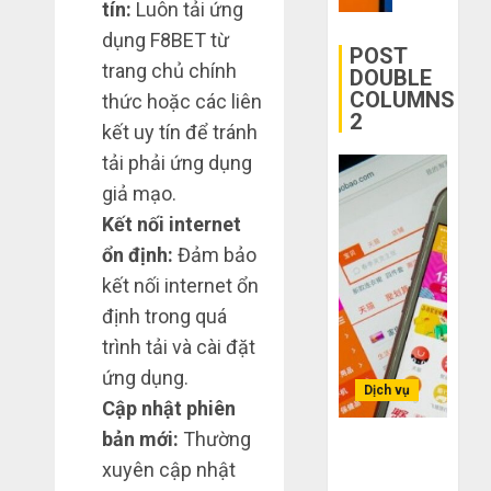
mạng
trên
tín:
Luôn tải ứng
mù
khiến
các
dụng F8BET từ
công
bạn
app
POST
trang chủ chính
nghệ
bị
Trung
DOUBLE
COLUMNS
lỗ
Quốc
thức hoặc các liên
2
THÁNG
nặng
kết uy tín để tránh
6 7,
THÁNG
khi
2026
6 2,
tải phải ứng dụng
mua
2026
0
giả mạo.
hàng
0
1688
Kết nối internet
ổn định:
Đảm bảo
THÁNG
kết nối internet ổn
6 5,
2026
định trong quá
0
trình tải và cài đặt
ứng dụng.
Dịch vụ
Cập nhật phiên
bản mới:
Thường
Bí kíp order
xuyên cập nhật
Taobao tận