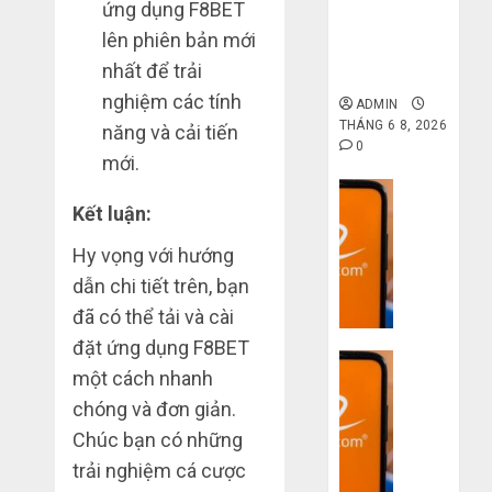
gốc: Đồ đẹp
ứng dụng F8BET
giá xưởng,
lên phiên bản mới
không qua
nhất để trải
trung gian!
nghiệm các tính
ADMIN
THÁNG 6 8, 2026
năng và cải tiến
0
mới.
Dịch vụ
Kết luận:
Quy
trình
Hy vọng với hướng
5
dẫn chi tiết trên, bạn
bước
đã có thể tải và cài
nhập
hàng
đặt ứng dụng F8BET
Dịch vụ
Trung
một cách nhanh
Quốc
3
chóng và đơn giản.
về
sai
bán
Chúc bạn có những
lầm
cho
chí
trải nghiệm cá cược
người
mạng