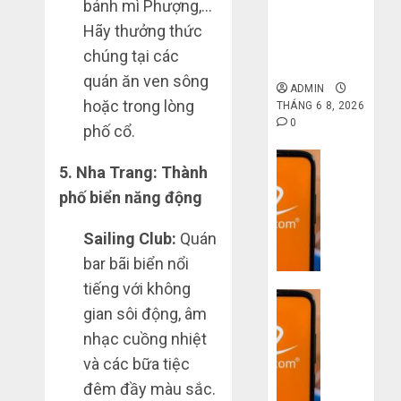
công
bạn
bánh mì Phượng,…
gốc: Đồ đẹp
nghệ
bị
giá xưởng,
Mua
Hãy thưởng thức
lỗ
không qua
giày
chúng tại các
THÁNG
nặng
trung gian!
dép
6 7,
quán ăn ven sông
khi
2026
trên
ADMIN
mua
Taobao:
hoặc trong lòng
THÁNG 6 8, 2026
4
0
hàng
Nên
0
phố cổ.
1688
tăng
Dịch vụ
hay
Hướng
5. Nha Trang: Thành
THÁNG
Quy
giảm
dẫn
6 5,
phố biển năng động
trình
size
2026
săn
5
thì
hàng
0
Sailing Club:
Quán
bước
vừa
thanh
5
nhập
chân?
bar bãi biển nổi
lý,
hàng
xả
tiếng với không
THÁNG
Dịch vụ
Trung
kho
6 3,
gian sôi động, âm
Quốc
3
giá
2026
nhạc cuồng nhiệt
về
sai
rẻ
0
bán
lầm
bất
và các bữa tiệc
cho
chí
ngờ
đêm đầy màu sắc.
người