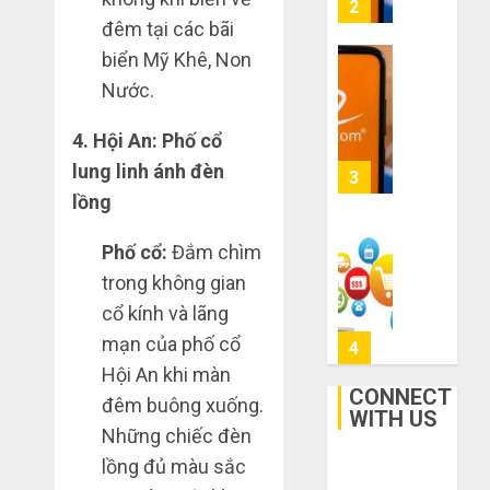
về
sai
6 8,
đêm tại các bãi
bán
2026
lầm
cho
biển Mỹ Khê, Non
chí
0
người
mạng
Nước.
3
mù
khiến
công
bạn
4. Hội An: Phố cổ
nghệ
bị
Mua
lung linh ánh đèn
lỗ
giày
THÁNG
lồng
nặng
dép
6 7,
khi
2026
trên
Phố cổ:
Đắm chìm
mua
Taobao:
4
0
hàng
Nên
trong không gian
1688
tăng
cổ kính và lãng
hay
Hướng
mạn của phố cổ
THÁNG
giảm
dẫn
6 5,
Hội An khi màn
size
2026
săn
CONNECT
thì
hàng
đêm buông xuống.
0
WITH US
vừa
thanh
5
Những chiếc đèn
chân?
lý,
lồng đủ màu sắc
xả
THÁNG