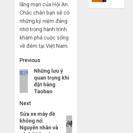
lãng mạn của Hội An.
mù
khiến
công
bạn
Chắc chắn bạn sẽ có
nghệ
bị
những kỷ niệm đáng
lỗ
nhớ trong hành trình
THÁNG
nặng
6 7,
khám phá cuộc sống
khi
2026
mua
về đêm tại Việt Nam.
0
hàng
1688
Post
Previous
navigation
Những lưu ý
Previous
THÁNG
6 5,
quan trọng khi
post:
2026
đặt hàng
0
Taobao
Next
Sửa xe máy đề
Next
không nổ:
post:
Nguyên nhân và