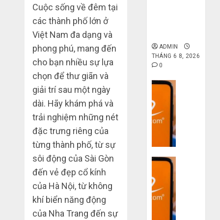
gốc: Đồ đẹp
Cuộc sống về đêm tại
giá xưởng,
các thành phố lớn ở
không qua
trung gian!
Việt Nam đa dạng và
phong phú, mang đến
ADMIN
THÁNG 6 8, 2026
cho bạn nhiều sự lựa
0
chọn để thư giãn và
Dịch vụ
giải trí sau một ngày
Quy
dài. Hãy khám phá và
trình
trải nghiệm những nét
5
đặc trưng riêng của
bước
nhập
từng thành phố, từ sự
hàng
sôi động của Sài Gòn
Dịch vụ
Trung
đến vẻ đẹp cổ kính
Quốc
3
về
của Hà Nội, từ không
sai
bán
lầm
khí biển năng động
cho
chí
của Nha Trang đến sự
người
mạng