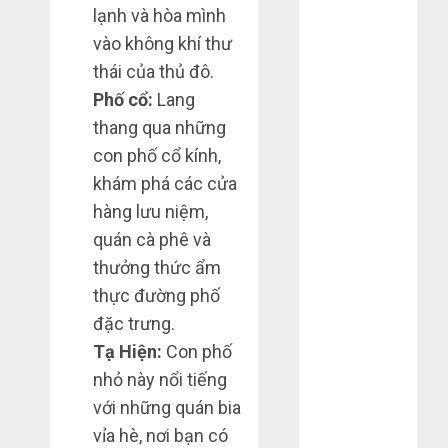
lạnh và hòa mình
2020
vào không khí thư
Tháng 10
thái của thủ đô.
2020
Tháng 9 2020
Phố cổ:
Lang
Tháng 8 2020
thang qua những
Tháng 7 2020
con phố cổ kính,
Tháng 6 2020
khám phá các cửa
Tháng 5 2020
hàng lưu niệm,
Tháng 4 2020
quán cà phê và
Tháng 3 2020
thưởng thức ẩm
Tháng 2 2020
thực đường phố
Tháng 1 2020
Tháng 11
đặc trưng.
2019
Tạ Hiện:
Con phố
Tháng 2 2019
nhỏ này nổi tiếng
Tháng 11
với những quán bia
2018
vỉa hè, nơi bạn có
Tháng 10