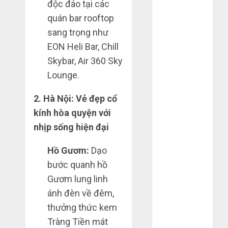
độc đáo tại các
2022
quán bar rooftop
Tháng 6 2022
sang trọng như
Tháng 5 2022
EON Heli Bar, Chill
Tháng 4 2022
Skybar, Air 360 Sky
Tháng 3 2022
Tháng 2 2022
Lounge.
Tháng 1 2022
2. Hà Nội: Vẻ đẹp cổ
Tháng 12
2021
kính hòa quyện với
Tháng 11
nhịp sống hiện đại
2021
Tháng 7 2021
Hồ Gươm:
Dạo
Tháng 6 2021
bước quanh hồ
Tháng 5 2021
Gươm lung linh
Tháng 1 2021
ánh đèn về đêm,
Tháng 12
thưởng thức kem
2020
Tràng Tiền mát
Tháng 11