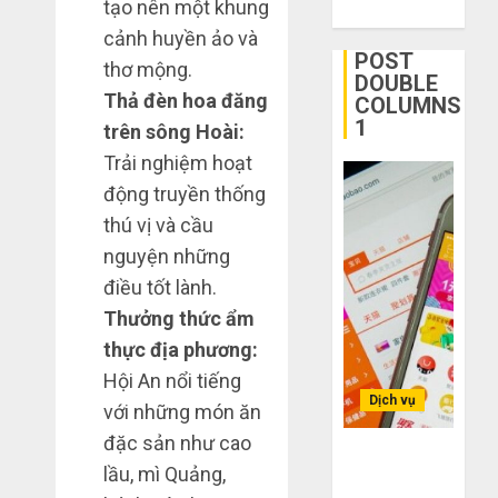
tạo nên một khung
kho
Bí
6 3,
giá
2026
kíp
cảnh huyền ảo và
rẻ
POST
order
0
thơ mộng.
DOUBLE
bất
Taobao
Thả đèn hoa đăng
COLUMNS
ngờ
tận
1
1
trên
trên sông Hoài:
gốc:
các
Đồ
Trải nghiệm hoạt
app
đẹp
Quy
động truyền thống
Trung
giá
trình
thú vị và cầu
Quốc
xưởng,
5
không
nguyện những
bước
THÁNG
qua
nhập
điều tốt lành.
2
6 2,
trung
2026
hàng
Thưởng thức ẩm
gian!
Trung
0
thực địa phương:
Quốc
3
THÁNG
về
Hội An nổi tiếng
sai
6 8,
Dịch vụ
bán
2026
lầm
với những món ăn
cho
chí
0
đặc sản như cao
người
mạng
Bí kíp order
3
lầu, mì Quảng,
mù
khiến
Taobao tận