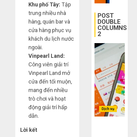
mạng
trên
Khu phố Tây:
Tập
mù
khiến
các
trung nhiều nhà
công
bạn
app
POST
nghệ
bị
Trung
DOUBLE
hàng, quán bar và
COLUMNS
lỗ
Quốc
cửa hàng phục vụ
2
THÁNG
nặng
khách du lịch nước
6 7,
THÁNG
khi
2026
6 2,
ngoài.
mua
2026
0
hàng
Vinpearl Land:
0
1688
Công viên giải trí
Vinpearl Land mở
THÁNG
6 5,
cửa đến tối muộn,
2026
mang đến nhiều
0
trò chơi và hoạt
động giải trí hấp
Dịch vụ
dẫn.
Bí kíp order
Lời kết
Taobao tận