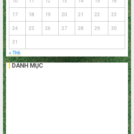
10
11
12
13
14
15
16
17
18
19
20
21
22
23
24
25
26
27
28
29
30
31
« Th6
DANH MỤC
Bất Động Sản
Công Nghệ
Dịch vụ
Du Lịch
Giải Trí
Giáo Dục
Ngoại Thất
Nội Thất