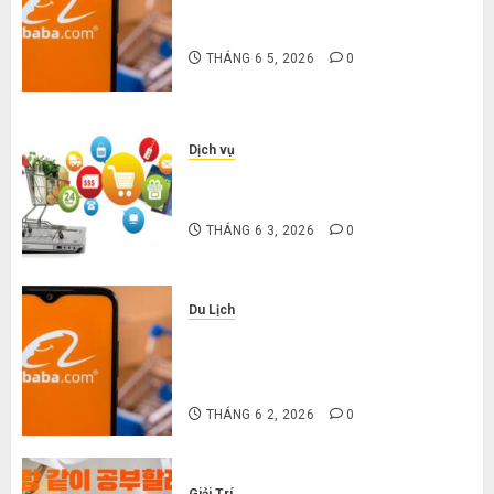
3 sai lầm chí mạng khiến bạn bị lỗ
nặng khi mua hàng 1688
THÁNG 6 5, 2026
0
Dịch vụ
Mua giày dép trên Taobao: Nên
tăng hay giảm size thì vừa chân?
THÁNG 6 3, 2026
0
Du Lịch
Hướng dẫn săn hàng thanh lý, xả
kho giá rẻ bất ngờ trên các app
Trung Quốc
THÁNG 6 2, 2026
0
Giải Trí