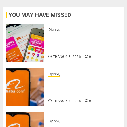
Trung
Quốc
YOU MAY HAVE MISSED
THÁNG
6 2,
Dịch vụ
2026
Bí kíp order Taobao tận gốc: Đồ
0
đẹp giá xưởng, không qua trung
gian!
THÁNG 6 8, 2026
0
Dịch vụ
Quy trình 5 bước nhập hàng Trung
Quốc về bán cho người mù công
nghệ
THÁNG 6 7, 2026
0
Dịch vụ