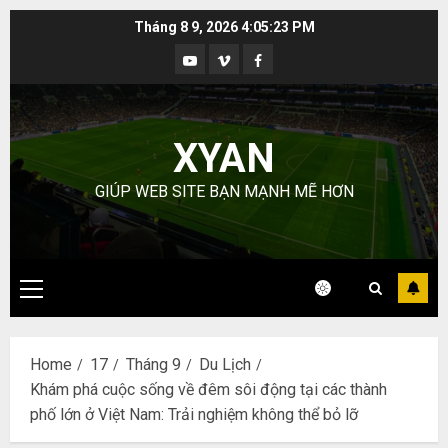
Skip
Tháng 8 9, 2026
4:05:24 PM
to
Youtube
Vimeo
Facebook
content
XYAN
GIÚP WEB SITE BẠN MẠNH MẼ HƠN
Primary
Menu
Home
17
Tháng 9
Du Lịch
Khám phá cuộc sống về đêm sôi động tại các thành
phố lớn ở Việt Nam: Trải nghiệm không thể bỏ lỡ