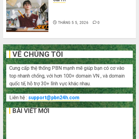
Cười ra nước mắt với 10 phim hài
Hàn Quốc siêu lầy lội
THÁNG 5 5, 2026
0
VỀ CHÚNG TÔI
Cung cấp thệ thống PBN mạnh mẽ giúp bạn có cơ vào
top nhanh chống, với hơn 100+ domain VN , và domain
quốc tế, hỗ trợ 30+ lĩnh vực khác nhau.
Liên hệ :
support@pbn24h.com
BÀI VIẾT MỚI
Bí kíp order Taobao tận gốc: Đồ đẹp giá xưởng, không
qua trung gian!