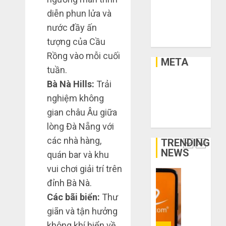
Xây Dựng
size
2026
săn
diễn phun lửa và
Xe
thì
hàng
0
nước đầy ấn
vừa
Xe Cộ
thanh
5
chân?
lý,
Y Tế
tượng của Cầu
xả
Rồng vào mỗi cuối
THÁNG
META
kho
Bí
6 3,
tuần.
giá
2026
kíp
Bà Nà Hills:
Trải
Đăng nhập
rẻ
order
0
bất
RSS bài viết
Taobao
nghiệm không
ngờ
tận
RSS bình luận
1
gian châu Âu giữa
trên
gốc:
WordPress.org
lòng Đà Nẵng với
các
Đồ
app
các nhà hàng,
đẹp
TRENDING
Quy
Trung
NEWS
giá
trình
quán bar và khu
Quốc
xưởng,
5
vui chơi giải trí trên
không
bước
THÁNG
đỉnh Bà Nà.
qua
nhập
2
6 2,
trung
Các bãi biển:
Thư
2026
hàng
gian!
Trung
giãn và tận hưởng
0
Quốc
3
không khí biển về
THÁNG