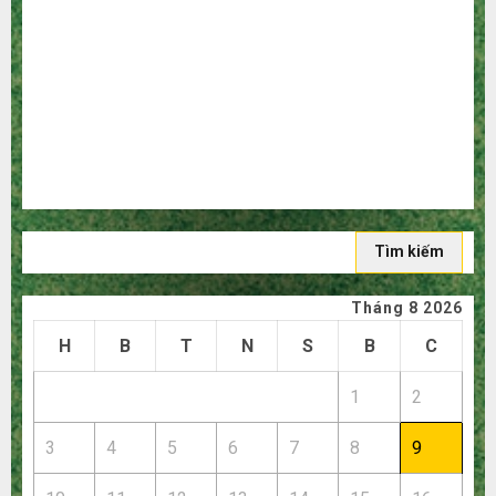
Quy trình 5 bước nhập hàng Trung Quốc về bán cho
người mù công nghệ
3 sai lầm chí mạng khiến bạn bị lỗ nặng khi mua hàng
1688
Mua giày dép trên Taobao: Nên tăng hay giảm size thì
vừa chân?
Hướng dẫn săn hàng thanh lý, xả kho giá rẻ bất ngờ trên
các app Trung Quốc
Tìm
kiếm
cho:
Tháng 8 2026
H
B
T
N
S
B
C
1
2
3
4
5
6
7
8
9