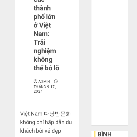
mạng khiến
thành
bạn bị lỗ nặng
phố lớn
khi mua hàng
ở Việt
1688
Nam:
Mua giày dép
Trải
trên Taobao:
nghiệm
Nên tăng hay
không
giảm size thì
thể bỏ lỡ
vừa chân?
Hướng dẫn
ADMIN
săn hàng
THÁNG 9 17,
thanh lý, xả
2024
kho giá rẻ bất
ngờ trên các
Việt Nam
다낭밤문화
app Trung
Quốc
không chỉ hấp dẫn du
khách bởi vẻ đẹp
BÌNH