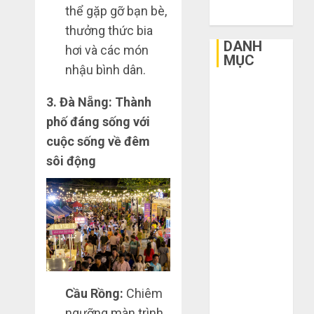
thể gặp gỡ bạn bè,
2015
thưởng thức bia
DANH
hơi và các món
MỤC
nhậu bình dân.
3
sai
Bất Động Sản
3. Đà Nẵng: Thành
lầm
Công Nghệ
chí
phố đáng sống với
Dịch vụ
mạng
3
cuộc sống về đêm
Du Lịch
khiến
Giải Trí
sôi động
bạn
Giáo Dục
bị
Mua
Ngoại Thất
lỗ
giày
nặng
Nội Thất
dép
khi
trên
Sức Khoẻ
mua
Taobao:
Tài Chính
4
hàng
Nên
Thời Trang
1688
tăng
Thực Phẩm –
hay
Hướng
Cầu Rồng:
Chiêm
Đồ Uống
THÁNG
giảm
dẫn
6 5,
ngưỡng màn trình