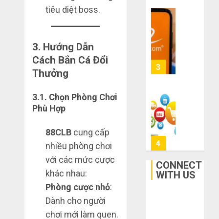
tiêu diệt boss.
công
bạn
nghệ
bị
Mua
lỗ
giày
THÁNG
nặng
dép
3.
Hướng Dẫn
6 7,
khi
2026
trên
Cách Bắn Cá Đổi
mua
Taobao:
4
0
Thưởng
hàng
Nên
1688
tăng
3.1. Chọn Phòng Chơi
hay
Hướng
THÁNG
Phù Hợp
giảm
dẫn
6 5,
size
2026
săn
thì
hàng
88CLB
cung cấp
0
vừa
thanh
5
nhiều phòng chơi
chân?
lý,
với các mức cược
xả
CONNECT
THÁNG
khác nhau:
kho
WITH US
Bí
6 3,
giá
2026
kíp
Phòng cược nhỏ
:
rẻ
order
0
Dành cho người
bất
Taobao
chơi mới làm quen.
ngờ
tận