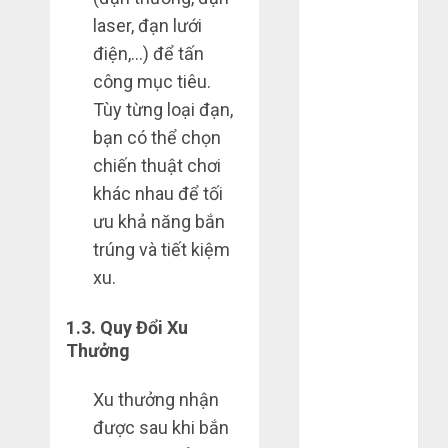
2023
laser, đạn lưới
Tháng 11
điện,…) để tấn
2023
công mục tiêu.
Tháng 10
Tùy từng loại đạn,
2023
bạn có thể chọn
Tháng 9 2023
chiến thuật chơi
Tháng 8 2023
Tháng 7 2023
khác nhau để tối
Tháng 6 2023
ưu khả năng bắn
Tháng 5 2023
trúng và tiết kiệm
Tháng 4 2023
xu.
Tháng 3 2023
Tháng 2 2023
1.3. Quy Đổi Xu
Tháng 1 2023
Thưởng
Tháng 12
2022
Xu thưởng nhận
Tháng 11
được sau khi bắn
2022