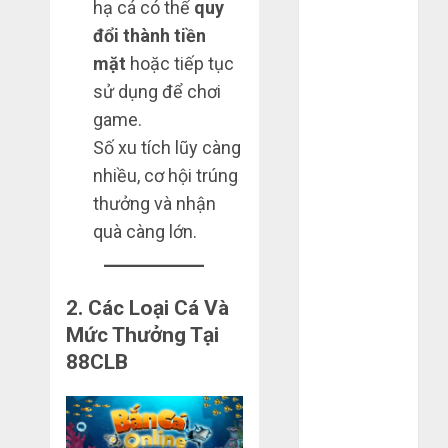
hạ cá có thể
quy
Tháng 6 2022
đổi thành tiền
Tháng 5 2022
mặt
hoặc tiếp tục
Tháng 4 2022
sử dụng để chơi
Tháng 3 2022
game.
Tháng 2 2022
Tháng 1 2022
Số xu tích lũy càng
Tháng 12
nhiều, cơ hội trúng
2021
thưởng và nhận
Tháng 11
quà càng lớn.
2021
Tháng 7 2021
Tháng 6 2021
2.
Các Loại Cá Và
Tháng 5 2021
Mức Thưởng Tại
Tháng 1 2021
88CLB
Tháng 12
2020
Tháng 11
2020