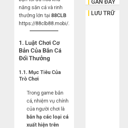
GẦN ĐÂY
năng săn cá và rinh
LƯU TRỮ
thưởng lớn tại
88CLB
https://88clb88.mobi/
.
Tháng 6 2026
Tháng 5 2026
Tháng 3 2026
1.
Luật Chơi Cơ
Tháng 2 2026
Bản Của Bắn Cá
Tháng 1 2026
Đổi Thưởng
Tháng 12
2025
1.1. Mục Tiêu Của
Tháng 10
Trò Chơi
2025
Tháng 9 2025
Trong game bắn
Tháng 8 2025
cá, nhiệm vụ chính
Tháng 7 2025
của người chơi là
Tháng 6 2025
bắn hạ các loại cá
Tháng 5 2025
xuất hiện trên
Tháng 4 2025