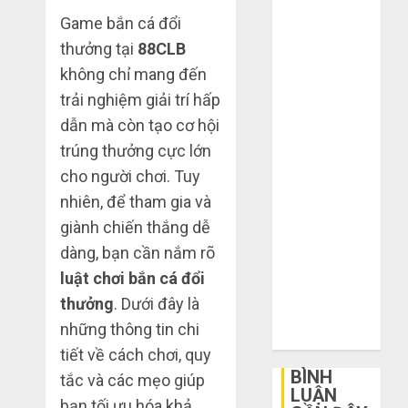
bạn bị lỗ nặng
Game bắn cá đổi
khi mua hàng
thưởng tại
88CLB
1688
không chỉ mang đến
Mua giày dép
trải nghiệm giải trí hấp
trên Taobao:
dẫn mà còn tạo cơ hội
Nên tăng hay
trúng thưởng cực lớn
giảm size thì
cho người chơi. Tuy
vừa chân?
nhiên, để tham gia và
Hướng dẫn
săn hàng
giành chiến thắng dễ
thanh lý, xả
dàng, bạn cần nắm rõ
kho giá rẻ bất
luật chơi bắn cá đổi
ngờ trên các
thưởng
. Dưới đây là
app Trung
những thông tin chi
Quốc
tiết về cách chơi, quy
BÌNH
tắc và các mẹo giúp
LUẬN
bạn tối ưu hóa khả