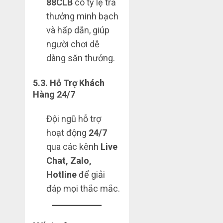
88CLB
có tỷ lệ trả
thưởng minh bạch
và hấp dẫn, giúp
người chơi dễ
dàng săn thưởng.
5.3. Hỗ Trợ Khách
Hàng 24/7
Đội ngũ hỗ trợ
hoạt động
24/7
qua các kênh
Live
Chat, Zalo,
Hotline
để giải
đáp mọi thắc mắc.