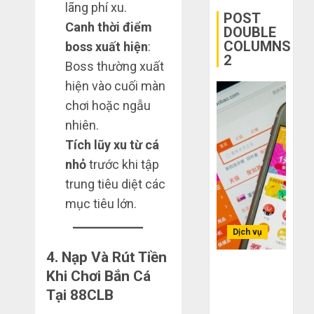
lãng phí xu.
công
bạn
POST
THÁNG
Canh thời điểm
nghệ
bị
6 2,
DOUBLE
2026
COLUMNS
lỗ
boss xuất hiện
:
2
THÁNG
nặng
0
Boss thường xuất
6 7,
khi
2026
hiện vào cuối màn
mua
0
chơi hoặc ngẫu
hàng
1688
nhiên.
Tích lũy xu từ cá
THÁNG
nhỏ
trước khi tập
6 5,
2026
trung tiêu diệt các
0
mục tiêu lớn.
Dịch vụ
4.
Nạp Và Rút Tiền
Bí kíp order
Khi Chơi Bắn Cá
Taobao tận
Tại 88CLB
gốc: Đồ đẹp
giá xưởng,