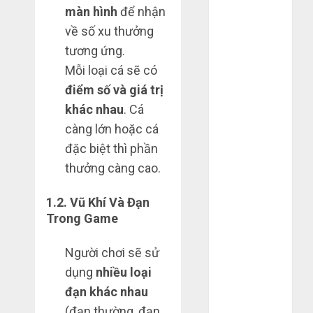
màn hình
để nhận
Tháng 3 2025
Tháng 2 2025
về số xu thưởng
Tháng 1 2025
tương ứng.
Tháng 12
Mỗi loại cá sẽ có
2024
điểm số và giá trị
Tháng 11
khác nhau
. Cá
2024
càng lớn hoặc cá
Tháng 10
đặc biệt thì phần
2024
thưởng càng cao.
Tháng 9 2024
Tháng 7 2024
1.2. Vũ Khí Và Đạn
Tháng 6 2024
Trong Game
Tháng 5 2024
Tháng 4 2024
Người chơi sẽ sử
Tháng 3 2024
dụng
nhiều loại
Tháng 2 2024
Tháng 1 2024
đạn khác nhau
Tháng 12
(đạn thường, đạn