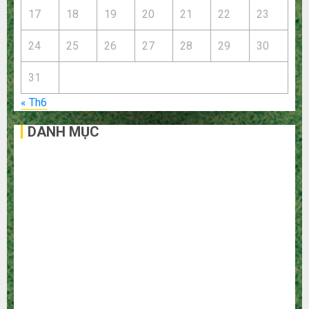
17
18
19
20
21
22
23
24
25
26
27
28
29
30
31
« Th6
DANH MỤC
Bất Động Sản
Công Nghệ
Dịch vụ
Du Lịch
Giải Trí
Giáo Dục
Ngoại Thất
Nội Thất
Sức Khoẻ