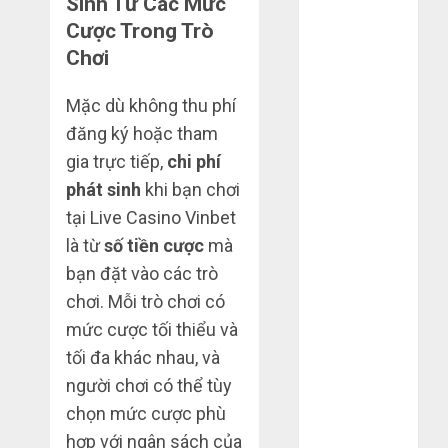
Sinh Từ Các Mức
Tháng 6 2022
Cược Trong Trò
Tháng 5 2022
Chơi
Tháng 4 2022
Tháng 3 2022
Mặc dù không thu phí
Tháng 2 2022
đăng ký hoặc tham
Tháng 1 2022
gia trực tiếp,
chi phí
Tháng 12
phát sinh
khi bạn chơi
2021
tại Live Casino Vinbet
Tháng 11
là từ
số tiền cược
mà
2021
Tháng 7 2021
bạn đặt vào các trò
Tháng 6 2021
chơi. Mỗi trò chơi có
Tháng 5 2021
mức cược tối thiểu và
Tháng 1 2021
tối đa khác nhau, và
Tháng 12
người chơi có thể tùy
2020
chọn mức cược phù
Tháng 11
hợp với ngân sách của
2020