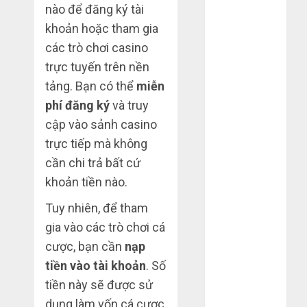
nào để đăng ký tài
Tháng 3 2025
Tháng 2 2025
khoản hoặc tham gia
Tháng 1 2025
các trò chơi casino
Tháng 12
trực tuyến trên nền
2024
tảng. Bạn có thể
miễn
Tháng 11
phí đăng ký
và truy
2024
cập vào sảnh casino
Tháng 10
trực tiếp mà không
2024
cần chi trả bất cứ
Tháng 9 2024
khoản tiền nào.
Tháng 7 2024
Tháng 6 2024
Tuy nhiên, để tham
Tháng 5 2024
gia vào các trò chơi cá
Tháng 4 2024
cược, bạn cần
nạp
Tháng 3 2024
tiền vào tài khoản
. Số
Tháng 2 2024
tiền này sẽ được sử
Tháng 1 2024
Tháng 12
dụng làm vốn cá cược