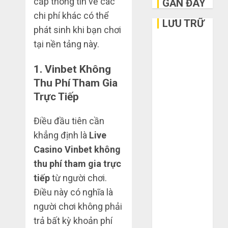
cấp thông tin về các
GẦN ĐÂY
chi phí khác có thể
LƯU TRỮ
phát sinh khi bạn chơi
tại nền tảng này.
Tháng 6 2026
Tháng 5 2026
1.
Vinbet Không
Tháng 3 2026
Thu Phí Tham Gia
Tháng 2 2026
Trực Tiếp
Tháng 1 2026
Tháng 12
Điều đầu tiên cần
2025
Tháng 10
khẳng định là
Live
2025
Casino Vinbet không
Tháng 9 2025
thu phí tham gia trực
Tháng 8 2025
tiếp
từ người chơi.
Tháng 7 2025
Điều này có nghĩa là
Tháng 6 2025
người chơi không phải
Tháng 5 2025
trả bất kỳ khoản phí
Tháng 4 2025