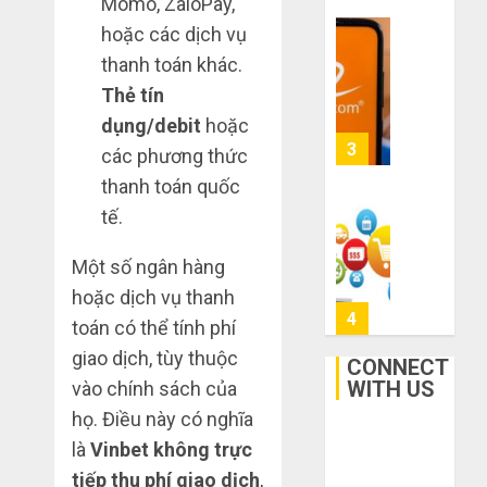
Momo, ZaloPay,
công
bạn
hoặc các dịch vụ
nghệ
bị
Mua
thanh toán khác.
lỗ
giày
THÁNG
nặng
Thẻ tín
dép
6 7,
khi
2026
trên
dụng/debit
hoặc
mua
Taobao:
4
0
các phương thức
hàng
Nên
thanh toán quốc
1688
tăng
hay
tế.
Hướng
THÁNG
giảm
dẫn
6 5,
size
2026
săn
Một số ngân hàng
thì
hàng
hoặc dịch vụ thanh
0
vừa
thanh
5
toán có thể tính phí
chân?
lý,
giao dịch, tùy thuộc
xả
CONNECT
THÁNG
kho
WITH US
Bí
vào chính sách của
6 3,
giá
2026
kíp
họ. Điều này có nghĩa
rẻ
order
0
là
Vinbet không trực
bất
Taobao
tiếp thu phí giao dịch
,
ngờ
tận