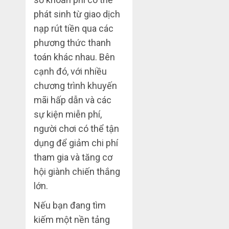
phát sinh từ giao dịch
nạp rút tiền qua các
phương thức thanh
toán khác nhau. Bên
cạnh đó, với nhiều
chương trình khuyến
mãi hấp dẫn và các
sự kiện miễn phí,
người chơi có thể tận
dụng để giảm chi phí
tham gia và tăng cơ
hội giành chiến thắng
lớn.
Nếu bạn đang tìm
kiếm một nền tảng