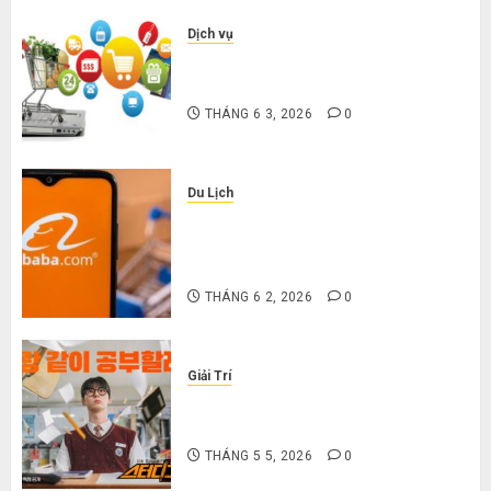
Dịch vụ
Mua giày dép trên Taobao: Nên
tăng hay giảm size thì vừa chân?
THÁNG 6 3, 2026
0
Du Lịch
Hướng dẫn săn hàng thanh lý, xả
kho giá rẻ bất ngờ trên các app
Trung Quốc
THÁNG 6 2, 2026
0
Giải Trí
Cười ra nước mắt với 10 phim hài
Hàn Quốc siêu lầy lội
THÁNG 5 5, 2026
0