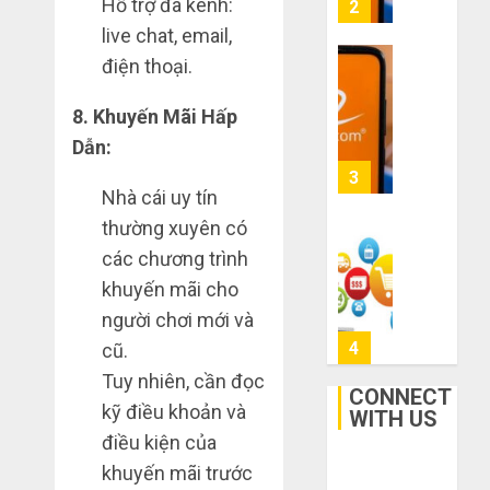
nhập
Hỗ trợ đa kênh:
2
6 2,
trung
2026
hàng
live chat, email,
gian!
Trung
0
điện thoại.
Quốc
3
THÁNG
về
sai
6 8,
8. Khuyến Mãi Hấp
bán
2026
lầm
Dẫn:
cho
chí
0
người
mạng
3
mù
Nhà cái uy tín
khiến
công
bạn
thường xuyên có
nghệ
bị
Mua
các chương trình
lỗ
giày
THÁNG
khuyến mãi cho
nặng
dép
6 7,
khi
2026
người chơi mới và
trên
mua
Taobao:
4
cũ.
0
hàng
Nên
Tuy nhiên, cần đọc
1688
tăng
CONNECT
kỹ điều khoản và
hay
WITH US
Hướng
THÁNG
giảm
điều kiện của
dẫn
6 5,
size
2026
săn
khuyến mãi trước
thì
hàng