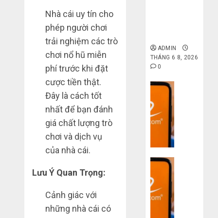
gốc: Đồ đẹp
cho
chí
Nhà cái uy tín cho
0
giá xưởng,
người
mạng
3
không qua
phép người chơi
mù
khiến
trung gian!
trải nghiệm các trò
công
bạn
ADMIN
nghệ
bị
Mua
chơi nổ hũ miễn
THÁNG 6 8, 2026
lỗ
giày
phí trước khi đặt
0
THÁNG
nặng
dép
6 7,
cược tiền thật.
khi
2026
trên
Dịch vụ
Đây là cách tốt
mua
Taobao:
4
Quy
0
hàng
Nên
nhất để bạn đánh
trình
1688
tăng
5
giá chất lượng trò
hay
Hướng
bước
THÁNG
chơi và dịch vụ
giảm
dẫn
nhập
6 5,
của nhà cái.
size
2026
săn
hàng
thì
hàng
Dịch vụ
Trung
0
vừa
Lưu Ý Quan Trọng:
thanh
5
Quốc
3
chân?
lý,
về
sai
xả
Cảnh giác với
bán
lầm
THÁNG
kho
cho
chí
những nhà cái có
6 3,
giá
2026
người