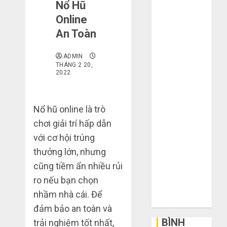
Nổ Hũ
mạng khiến
Online
bạn bị lỗ nặng
An Toàn
khi mua hàng
1688
ADMIN
Mua giày dép
THÁNG 2 20,
2022
trên Taobao:
Nên tăng hay
giảm size thì
Nổ hũ
online là trò
vừa chân?
chơi giải trí hấp dẫn
Hướng dẫn
với cơ hội trúng
săn hàng
thanh lý, xả
thưởng lớn, nhưng
kho giá rẻ bất
cũng tiềm ẩn nhiều rủi
ngờ trên các
ro nếu bạn chọn
app Trung
nhầm nhà cái. Để
Quốc
đảm bảo an toàn và
BÌNH
trải nghiệm tốt nhất,