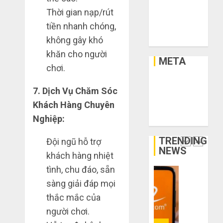
hàng
Nên
Xây Dựng
Thời gian nạp/rút
1688
tăng
Xe
hay
Hướng
tiền nhanh chóng,
Xe Cộ
THÁNG
giảm
dẫn
6 5,
không gây khó
Y Tế
size
2026
săn
khăn cho người
thì
hàng
META
0
chơi.
vừa
thanh
5
chân?
lý,
Đăng nhập
7. Dịch Vụ Chăm Sóc
xả
RSS bài viết
THÁNG
kho
Bí
Khách Hàng Chuyên
6 3,
RSS bình luận
giá
2026
kíp
Nghiệp:
WordPress.org
rẻ
order
0
bất
Taobao
TRENDING
Đội ngũ hỗ trợ
ngờ
tận
1
NEWS
khách hàng nhiệt
trên
gốc:
các
Đồ
tình, chu đáo, sẵn
app
đẹp
Quy
sàng giải đáp mọi
Trung
giá
trình
thắc mắc của
Quốc
xưởng,
5
người chơi.
không
bước
THÁNG
qua