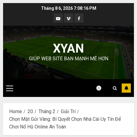
Skip
Tháng 8 6, 2026
7:08:16 PM
to
Youtube
Vimeo
Facebook
content
XYAN
GIÚP WEB SITE BẠN MẠNH MẼ HƠN
Primary
Menu
Home
20
Tháng 2
Giải Trí
Chọn Mặt Gửi Vàng: Bí Quyết Chọn Nhà Cái Uy Tín Để
Chơi Nổ Hũ Online An Toàn