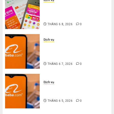
Thế
Giới
Bí kíp order Taobao tận gốc: Đồ
Song
đẹp giá xưởng, không qua trung
Song
gian!
Đáng
THÁNG 6 8, 2026
0
Ghé
Thăm
Nhất
Dịch vụ
Quy trình 5 bước nhập hàng Trung
THÁNG
Quốc về bán cho người mù công
1 16,
nghệ
2026
0
THÁNG 6 7, 2026
0
Dịch vụ
3 sai lầm chí mạng khiến bạn bị lỗ
nặng khi mua hàng 1688
THÁNG 6 5, 2026
0