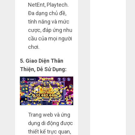
NetEnt, Playtech.
2020
Đa dạng chủ đề,
Tháng 10
tính năng và mức
2020
Tháng 9 2020
cược, đáp ứng nhu
Tháng 8 2020
cầu của mọi người
Tháng 7 2020
chơi.
Tháng 6 2020
Tháng 5 2020
5. Giao Diện Thân
Tháng 4 2020
Thiện, Dễ Sử Dụng:
Tháng 3 2020
Tháng 2 2020
Tháng 1 2020
Tháng 11
2019
Tháng 2 2019
Trang web và ứng
Tháng 11
dụng di động được
2018
thiết kế trực quan,
Tháng 10