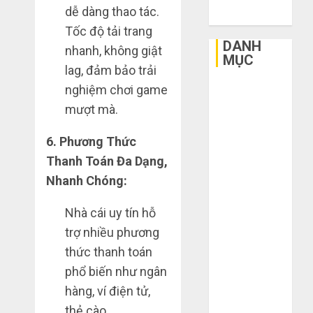
dễ dàng thao tác.
2015
Tốc độ tải trang
DANH
nhanh, không giật
MỤC
lag, đảm bảo trải
nghiệm chơi game
Bất Động Sản
Công Nghệ
mượt mà.
Dịch vụ
3
6. Phương Thức
Du Lịch
sai
Giải Trí
Thanh Toán Đa Dạng,
lầm
chí
Giáo Dục
Nhanh Chóng:
mạng
Ngoại Thất
3
khiến
Nhà cái uy tín hỗ
Nội Thất
bạn
Sức Khoẻ
trợ nhiều phương
bị
Mua
Tài Chính
thức thanh toán
lỗ
giày
Thời Trang
nặng
dép
phổ biến như ngân
Thực Phẩm –
khi
trên
hàng, ví điện tử,
mua
Đồ Uống
Taobao:
4
thẻ cào.