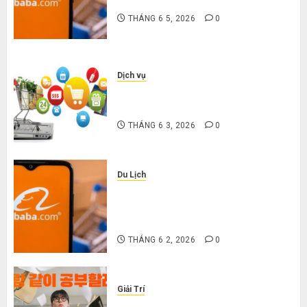
nặng khi mua hàng 1688
THÁNG 6 5, 2026
0
Dịch vụ
Mua giày dép trên Taobao: Nên
tăng hay giảm size thì vừa chân?
THÁNG 6 3, 2026
0
Du Lịch
Hướng dẫn săn hàng thanh lý, xả
kho giá rẻ bất ngờ trên các app
Trung Quốc
THÁNG 6 2, 2026
0
Giải Trí
Cười ra nước mắt với 10 phim hài