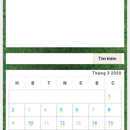
người mù công nghệ
3 sai lầm chí mạng khiến bạn bị lỗ nặng khi mua hàng
1688
Mua giày dép trên Taobao: Nên tăng hay giảm size thì
vừa chân?
Hướng dẫn săn hàng thanh lý, xả kho giá rẻ bất ngờ trên
các app Trung Quốc
Tìm
kiếm
cho:
Tháng 3 2020
H
B
T
N
S
B
C
1
2
3
4
5
6
7
8
9
10
11
12
13
14
15