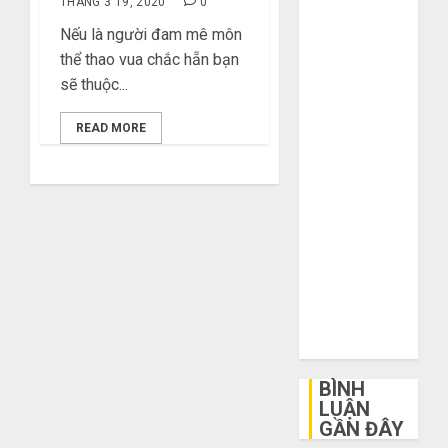
THÁNG 3 19, 2020
0
khi mua hàng
Nếu là người đam mê môn
1688
thể thao vua chắc hẵn bạn
Mua giày dép
sẽ thuộc...
trên Taobao:
Nên tăng hay
READ MORE
giảm size thì
vừa chân?
Hướng dẫn
săn hàng
thanh lý, xả
kho giá rẻ bất
ngờ trên các
app Trung
Quốc
BÌNH
LUẬN
GẦN ĐÂY