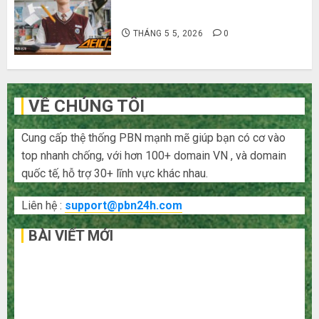
Hàn Quốc siêu lầy lội
THÁNG 5 5, 2026
0
VỀ CHÚNG TÔI
Cung cấp thệ thống PBN mạnh mẽ giúp bạn có cơ vào
top nhanh chống, với hơn 100+ domain VN , và domain
quốc tế, hỗ trợ 30+ lĩnh vực khác nhau.
Liên hệ :
support@pbn24h.com
BÀI VIẾT MỚI
Bí kíp order Taobao tận gốc: Đồ đẹp giá xưởng, không
qua trung gian!
Quy trình 5 bước nhập hàng Trung Quốc về bán cho