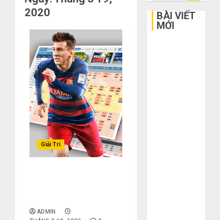
kiếm
2020
cho:
BÀI VIẾT
MỚI
Bí kíp order
Taobao tận
gốc: Đồ đẹp
giá xưởng,
không qua
trung gian!
Quy trình 5
bước nhập
hàng Trung
Giải Trí
Quốc về bán
cho người mù
Cristiano Ronaldo: Khám
công nghệ
Phá Sự Thú Vị và Cơ Hội
3 sai lầm chí
Thắng Lớn
mạng khiến
ADMIN
bạn bị lỗ nặng