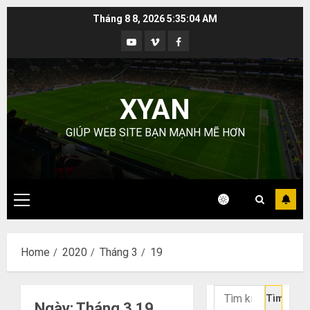
Skip
Tháng 8 8, 2026
5:35:05 AM
to
Youtube
Vimeo
Facebook
content
XYAN
GIÚP WEB SITE BẠN MẠNH MẼ HƠN
Primary
Menu
Home
2020
Tháng 3
19
Tìm
Ngày:
Tháng 3 19,