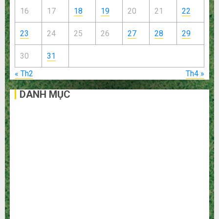
16
17
18
19
20
21
22
23
24
25
26
27
28
29
30
31
« Th2
Th4 »
DANH MỤC
Bất Động Sản
Công Nghệ
Dịch vụ
Du Lịch
Giải Trí
Giáo Dục
Ngoại Thất
Nội Thất
Sức Khoẻ