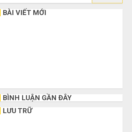
kiếm
cho:
BÀI VIẾT MỚI
Bí kíp order Taobao tận gốc: Đồ đẹp giá xưởng, không qua
trung gian!
Quy trình 5 bước nhập hàng Trung Quốc về bán cho người
mù công nghệ
3 sai lầm chí mạng khiến bạn bị lỗ nặng khi mua hàng 1688
Mua giày dép trên Taobao: Nên tăng hay giảm size thì vừa
chân?
Hướng dẫn săn hàng thanh lý, xả kho giá rẻ bất ngờ trên các
app Trung Quốc
BÌNH LUẬN GẦN ĐÂY
LƯU TRỮ
Tháng 6 2026
Tháng 5 2026