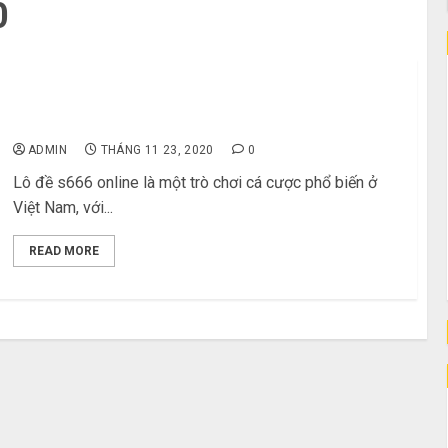
0
Bắt Đầu Hành Trình Của Bạn: Cách Đăng Ký Tài
Khoản Tại Nhà Cái Lô Đề Online
ADMIN
THÁNG 11 23, 2020
0
Lô đề s666 online là một trò chơi cá cược phổ biến ở
Việt Nam, với...
READ MORE