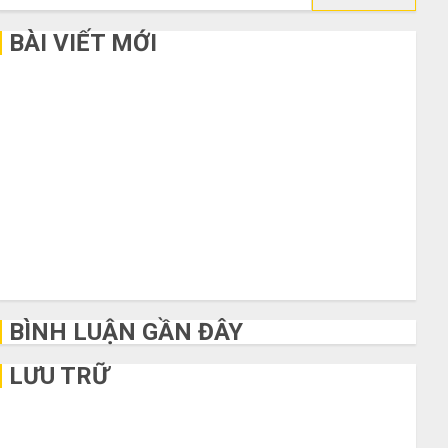
kiếm
cho:
BÀI VIẾT MỚI
Bí kíp order Taobao tận gốc: Đồ đẹp giá xưởng, không qua
trung gian!
Quy trình 5 bước nhập hàng Trung Quốc về bán cho người
mù công nghệ
3 sai lầm chí mạng khiến bạn bị lỗ nặng khi mua hàng 1688
Mua giày dép trên Taobao: Nên tăng hay giảm size thì vừa
chân?
Hướng dẫn săn hàng thanh lý, xả kho giá rẻ bất ngờ trên các
app Trung Quốc
BÌNH LUẬN GẦN ĐÂY
LƯU TRỮ
Tháng 6 2026
Tháng 5 2026