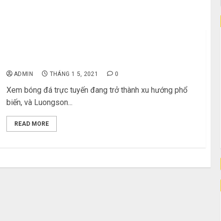
Luongson TV: Top 5 Lý Do Nên Lựa Chọn Để Xem
Bóng Đá Trực Tuyến
ADMIN
THÁNG 1 5, 2021
0
Xem bóng đá trực tuyến đang trở thành xu hướng phổ
biến, và Luongson...
READ MORE