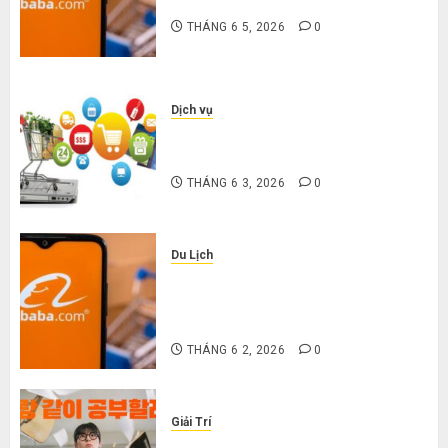
nặng khi mua hàng 1688
THÁNG 6 5, 2026
0
Dịch vụ
Mua giày dép trên Taobao: Nên
tăng hay giảm size thì vừa chân?
THÁNG 6 3, 2026
0
Du Lịch
Hướng dẫn săn hàng thanh lý, xả
kho giá rẻ bất ngờ trên các app
Trung Quốc
THÁNG 6 2, 2026
0
Giải Trí
Cười ra nước mắt với 10 phim hài