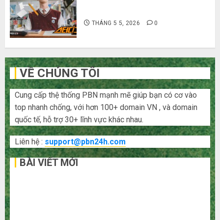
Hàn Quốc siêu lầy lội
THÁNG 5 5, 2026
0
VỀ CHÚNG TÔI
Cung cấp thệ thống PBN mạnh mẽ giúp bạn có cơ vào
top nhanh chống, với hơn 100+ domain VN , và domain
quốc tế, hỗ trợ 30+ lĩnh vực khác nhau.
Liên hệ :
support@pbn24h.com
BÀI VIẾT MỚI
Bí kíp order Taobao tận gốc: Đồ đẹp giá xưởng, không
qua trung gian!
Quy trình 5 bước nhập hàng Trung Quốc về bán cho