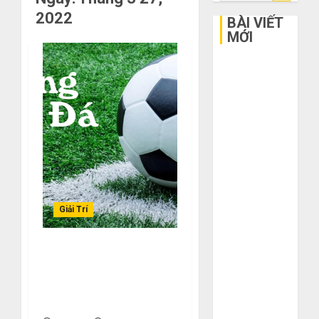
kiếm
2022
cho:
BÀI VIẾT
MỚI
Bí kíp order
Taobao tận
gốc: Đồ đẹp
giá xưởng,
không qua
trung gian!
Quy trình 5
bước nhập
hàng Trung
Giải Trí
Quốc về bán
cho người mù
Chiến Thuật Đánh Kèo
công nghệ
Châu Á Cho Người Chơi
3 sai lầm chí
Lâu Năm – Kinh Nghiệm
mạng khiến
Thực Chiến
bạn bị lỗ nặng