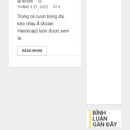
ADMIN
khi mua hàng
THÁNG 3 27, 2022
0
1688
Trong cá cược bóng đá,
Mua giày dép
kèo châu Á (Asian
trên Taobao:
Handicap) luôn được xem
Nên tăng hay
là...
giảm size thì
vừa chân?
READ MORE
Hướng dẫn
săn hàng
thanh lý, xả
kho giá rẻ bất
ngờ trên các
app Trung
Quốc
BÌNH
LUẬN
GẦN ĐÂY