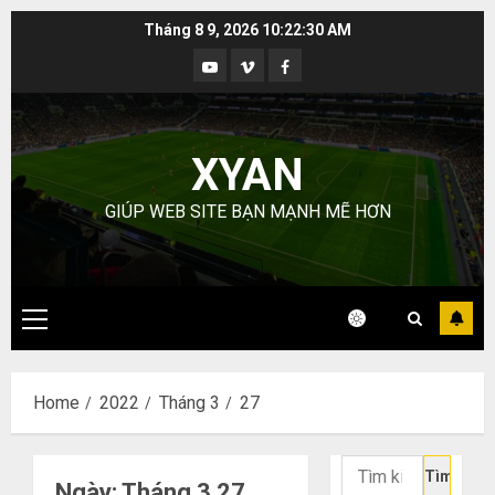
Skip
Tháng 8 9, 2026
10:22:31 AM
to
Youtube
Vimeo
Facebook
content
XYAN
GIÚP WEB SITE BẠN MẠNH MẼ HƠN
Primary
Menu
Home
2022
Tháng 3
27
Tìm
Ngày:
Tháng 3 27,