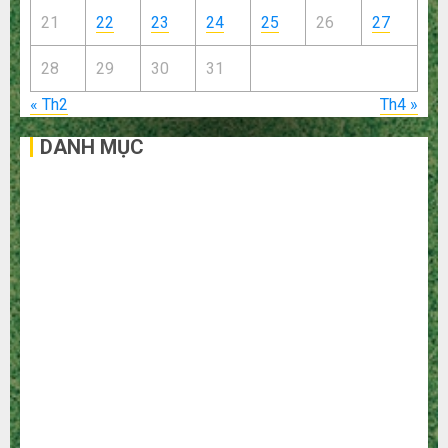
21
22
23
24
25
26
27
28
29
30
31
« Th2
Th4 »
DANH MỤC
Bất Động Sản
Công Nghệ
Dịch vụ
Du Lịch
Giải Trí
Giáo Dục
Ngoại Thất
Nội Thất
Sức Khoẻ
Tài Chính
Thời Trang