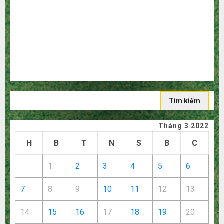
người mù công nghệ
3 sai lầm chí mạng khiến bạn bị lỗ nặng khi mua hàng
1688
Mua giày dép trên Taobao: Nên tăng hay giảm size thì
vừa chân?
Hướng dẫn săn hàng thanh lý, xả kho giá rẻ bất ngờ trên
các app Trung Quốc
Tìm
kiếm
cho:
Tháng 3 2022
H
B
T
N
S
B
C
1
2
3
4
5
6
7
8
9
10
11
12
13
14
15
16
17
18
19
20