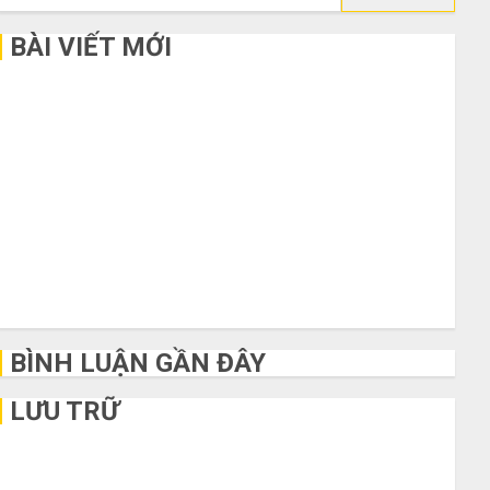
kiếm
cho:
BÀI VIẾT MỚI
Bí kíp order Taobao tận gốc: Đồ đẹp giá xưởng, không qua
trung gian!
Quy trình 5 bước nhập hàng Trung Quốc về bán cho người
mù công nghệ
3 sai lầm chí mạng khiến bạn bị lỗ nặng khi mua hàng 1688
Mua giày dép trên Taobao: Nên tăng hay giảm size thì vừa
chân?
Hướng dẫn săn hàng thanh lý, xả kho giá rẻ bất ngờ trên các
app Trung Quốc
BÌNH LUẬN GẦN ĐÂY
LƯU TRỮ
Tháng 6 2026
Tháng 5 2026