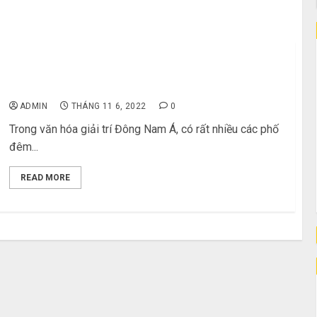
Massage Nam – Thiên đường nghỉ dưỡng của các
đấng mày râu
ADMIN
THÁNG 11 6, 2022
0
Trong văn hóa giải trí Đông Nam Á, có rất nhiều các phố
đêm...
READ MORE