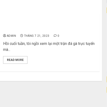
Top 10 Trận Đá Gà Trực Tuyến Kịch Tính Nhất Mọi
Thời Đại
ADMIN
THÁNG 7 21, 2023
0
Hồi cuối tuần, tôi ngồi xem lại một trận đá gà trực tuyến
mà...
READ MORE