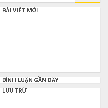
kiếm
cho:
BÀI VIẾT MỚI
Bí kíp order Taobao tận gốc: Đồ đẹp giá xưởng, không qua
trung gian!
Quy trình 5 bước nhập hàng Trung Quốc về bán cho người
mù công nghệ
3 sai lầm chí mạng khiến bạn bị lỗ nặng khi mua hàng 1688
Mua giày dép trên Taobao: Nên tăng hay giảm size thì vừa
chân?
Hướng dẫn săn hàng thanh lý, xả kho giá rẻ bất ngờ trên các
app Trung Quốc
BÌNH LUẬN GẦN ĐÂY
LƯU TRỮ
Tháng 6 2026
Tháng 5 2026