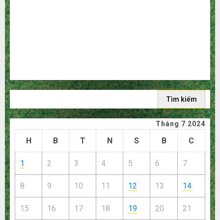
người mù công nghệ
3 sai lầm chí mạng khiến bạn bị lỗ nặng khi mua hàng
1688
Mua giày dép trên Taobao: Nên tăng hay giảm size thì
vừa chân?
Hướng dẫn săn hàng thanh lý, xả kho giá rẻ bất ngờ trên
các app Trung Quốc
Tìm
kiếm
cho:
Tháng 7 2024
H
B
T
N
S
B
C
1
2
3
4
5
6
7
8
9
10
11
12
13
14
15
16
17
18
19
20
21