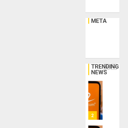
Xe Cộ
THÁNG
giảm
dẫn
6 5,
Y Tế
size
2026
săn
thì
hàng
META
0
vừa
thanh
5
chân?
lý,
Đăng nhập
xả
RSS bài viết
THÁNG
kho
Bí
6 3,
RSS bình luận
giá
2026
kíp
WordPress.org
rẻ
order
0
bất
Taobao
TRENDING
ngờ
tận
1
NEWS
trên
gốc:
các
Đồ
app
đẹp
Quy
Trung
giá
trình
Quốc
xưởng,
5
không
bước
THÁNG
qua
nhập
2
6 2,
trung
2026
hàng
gian!
Trung