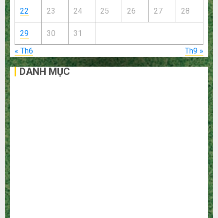
22
23
24
25
26
27
28
29
30
31
« Th6
Th9 »
DANH MỤC
Bất Động Sản
Công Nghệ
Dịch vụ
Du Lịch
Giải Trí
Giáo Dục
Ngoại Thất
Nội Thất
Sức Khoẻ
Tài Chính
Thời Trang