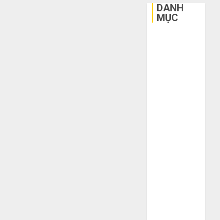
DANH
MỤC
Bất Động Sản
Công Nghệ
Dịch vụ
3
Du Lịch
sai
Giải Trí
lầm
chí
Giáo Dục
mạng
Ngoại Thất
3
khiến
Nội Thất
bạn
Sức Khoẻ
bị
Mua
Tài Chính
lỗ
giày
Thời Trang
nặng
dép
Thực Phẩm –
khi
trên
mua
Đồ Uống
Taobao:
4
hàng
Nên
Xây Dựng
1688
tăng
Xe
hay
Hướng