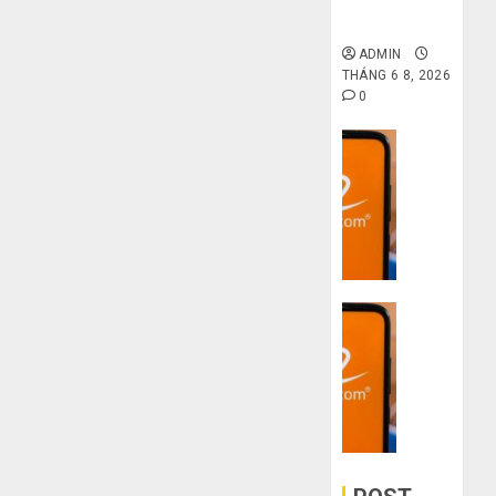
không qua
mù
khiến
trung gian!
công
bạn
ADMIN
nghệ
bị
Mua
THÁNG 6 8, 2026
lỗ
giày
0
THÁNG
nặng
dép
6 7,
khi
2026
trên
Dịch vụ
mua
Taobao:
4
Quy
0
hàng
Nên
trình
1688
tăng
5
hay
Hướng
bước
THÁNG
giảm
dẫn
nhập
6 5,
size
2026
săn
hàng
thì
hàng
Dịch vụ
Trung
0
vừa
thanh
5
Quốc
3
chân?
lý,
về
sai
xả
bán
lầm
THÁNG
kho
cho
chí
6 3,
giá
2026
người
mạng
rẻ
mù
khiến
0
bất
công
bạn