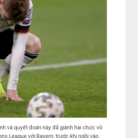
tính và quyết đoán này đã giành hai chức vô
ns League với Bayern, trước khi ngồi vào