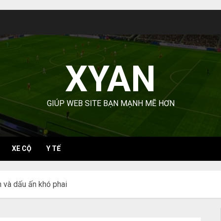
XYAN
GIÚP WEB SITE BẠN MẠNH MẼ HƠN
XE CỘ
Y TẾ
 và dấu ấn khó phai