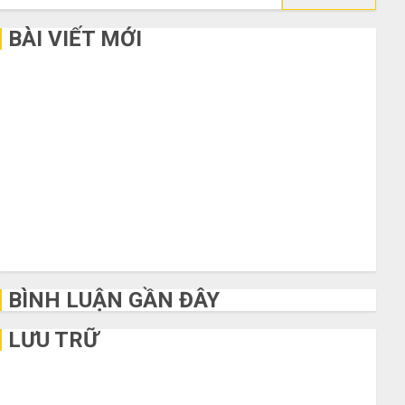
kiếm
cho:
BÀI VIẾT MỚI
Bí kíp order Taobao tận gốc: Đồ đẹp giá xưởng, không qua
trung gian!
Quy trình 5 bước nhập hàng Trung Quốc về bán cho người
mù công nghệ
3 sai lầm chí mạng khiến bạn bị lỗ nặng khi mua hàng 1688
Mua giày dép trên Taobao: Nên tăng hay giảm size thì vừa
chân?
Hướng dẫn săn hàng thanh lý, xả kho giá rẻ bất ngờ trên các
app Trung Quốc
BÌNH LUẬN GẦN ĐÂY
LƯU TRỮ
Tháng 6 2026
Tháng 5 2026