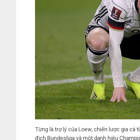
Từng là trợ lý của Loew, chiến lược gia cá 
địch Bundesliga và một danh hiệu Champio