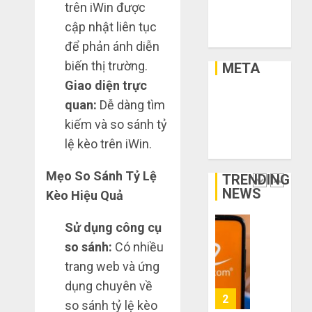
tăng
Xe
trên iWin được
hay
Hướng
Xe Cộ
cập nhật liên tục
THÁNG
giảm
dẫn
6 5,
Y Tế
để phản ánh diễn
size
2026
săn
thì
hàng
biến thị trường.
META
0
vừa
thanh
5
Giao diện trực
chân?
lý,
Đăng nhập
quan:
Dễ dàng tìm
xả
RSS bài viết
THÁNG
kiếm và so sánh tỷ
kho
Bí
6 3,
RSS bình luận
giá
2026
kíp
lệ kèo trên iWin.
WordPress.org
rẻ
order
0
bất
Taobao
Mẹo So Sánh Tỷ Lệ
TRENDING
ngờ
tận
1
NEWS
Kèo Hiệu Quả
trên
gốc:
các
Đồ
Sử dụng công cụ
app
đẹp
Quy
so sánh:
Có nhiều
Trung
giá
trình
Quốc
xưởng,
5
trang web và ứng
không
bước
dụng chuyên về
THÁNG
qua
nhập
2
6 2,
so sánh tỷ lệ kèo
trung
2026
hàng