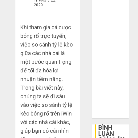
THÁNG 8 22,
2020
bạn bị lỗ nặng
khi mua hàng
1688
Khi tham gia cá cược
Mua giày dép
bóng rổ trực tuyến,
trên Taobao:
việc so sánh tỷ lệ kèo
Nên tăng hay
giảm size thì
giữa các nhà cái là
vừa chân?
một bước quan trọng
Hướng dẫn
để tối đa hóa lợi
săn hàng
nhuận tiềm năng.
thanh lý, xả
Trong bài viết này,
kho giá rẻ bất
chúng ta sẽ đi sâu
ngờ trên các
vào việc so sánh tỷ lệ
app Trung
kèo bóng rổ trên iWin
Quốc
với các nhà cái khác,
BÌNH
giúp bạn có cái nhìn
LUẬN