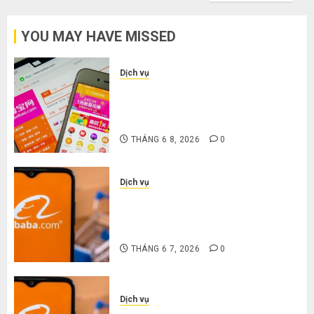
Nhất
công
bạn
nghệ
bị
YOU MAY HAVE MISSED
THÁNG
lỗ
1 16,
THÁNG
nặng
2026
6 7,
khi
0
Dịch vụ
2026
mua
Bí kíp order Taobao tận gốc: Đồ
0
hàng
đẹp giá xưởng, không qua trung
1688
gian!
THÁNG 6 8, 2026
0
THÁNG
6 5,
2026
Dịch vụ
0
Quy trình 5 bước nhập hàng Trung
Quốc về bán cho người mù công
nghệ
THÁNG 6 7, 2026
0
Dịch vụ