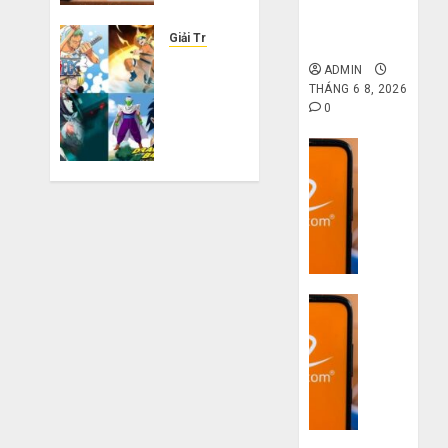
10
không qua
phim
Giải Trí
trung gian!
hài
Top
ADMIN
Hàn
Truyện
THÁNG 6 8, 2026
Quốc
Anime
0
siêu
Isekai
lầy
Dịch vụ
Hay
lội
Nhất
Quy
Năm
trình
THÁNG
2026:
5
5 5,
Điểm
bước
2026
Danh
nhập
0
Những
hàng
Thế
Dịch vụ
Trung
Giới
Quốc
3
Song
về
sai
Song
bán
lầm
Đáng
cho
chí
Ghé
người
mạng
Thăm
mù
khiến