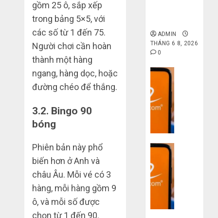
gồm 25 ô, sắp xếp
không qua
trong bảng 5×5, với
trung gian!
các số từ 1 đến 75.
ADMIN
THÁNG 6 8, 2026
Người chơi cần hoàn
0
thành một hàng
Dịch vụ
ngang, hàng dọc, hoặc
Quy
đường chéo để thắng.
trình
5
3.2. Bingo 90
bước
bóng
nhập
hàng
Phiên bản này phổ
Dịch vụ
Trung
Quốc
biến hơn ở Anh và
3
về
sai
châu Âu. Mỗi vé có 3
bán
lầm
hàng, mỗi hàng gồm 9
cho
chí
ô, và mỗi số được
người
mạng
mù
khiến
chọn từ 1 đến 90.