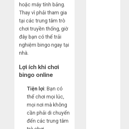
hoặc máy tính bảng.
2023
Thay vì phải tham gia
Tháng 11
2023
tại các trung tâm trò
Tháng 10
chơi truyền thống, giờ
2023
đây bạn có thể trải
Tháng 9 2023
nghiệm bingo ngay tại
Tháng 8 2023
nhà.
Tháng 7 2023
Tháng 6 2023
Lợi ích khi chơi
Tháng 5 2023
bingo online
Tháng 4 2023
Tháng 3 2023
Tiện lợi
: Bạn có
Tháng 2 2023
thể chơi mọi lúc,
Tháng 1 2023
mọi nơi mà không
Tháng 12
cần phải di chuyển
2022
Tháng 11
đến các trung tâm
2022
trò chơi.