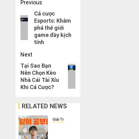
Post
Previous
navigation
Cá cược
Previous
Esports: Khám
post:
phá thế giới
game đầy kịch
tính
Next
Tại Sao Bạn
Next
Nên Chọn Kèo
post:
Nhà Cái Tài Xỉu
Khi Cá Cược?
RELATED NEWS
Giải Trí
Cười
ra