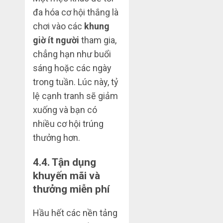
đa hóa cơ hội thắng là
chơi vào các
khung
giờ ít người
tham gia,
chẳng hạn như buổi
sáng hoặc các ngày
trong tuần. Lúc này, tỷ
lệ cạnh tranh sẽ giảm
xuống và bạn có
nhiều cơ hội trúng
thưởng hơn.
4.4. Tận dụng
khuyến mãi và
thưởng miễn phí
Hầu hết các nền tảng