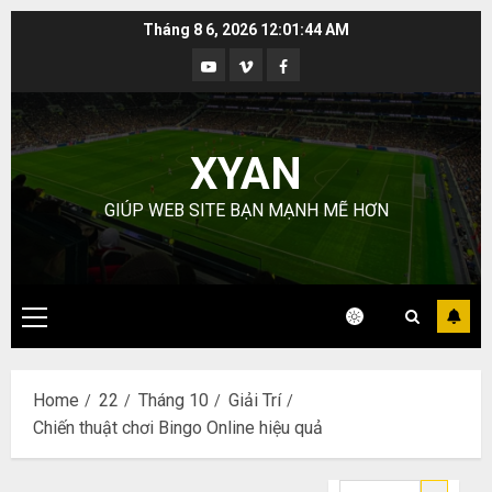
Skip
Tháng 8 6, 2026
12:01:45 AM
to
Youtube
Vimeo
Facebook
content
XYAN
GIÚP WEB SITE BẠN MẠNH MẼ HƠN
Primary
Menu
Home
22
Tháng 10
Giải Trí
Chiến thuật chơi Bingo Online hiệu quả