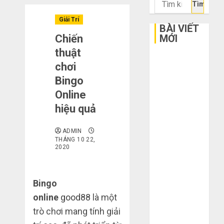
Tìm
kiếm
Giải Trí
cho:
BÀI VIẾT
Chiến
MỚI
thuật
Bí kíp order
chơi
Taobao tận
Bingo
gốc: Đồ đẹp
Online
giá xưởng,
hiệu quả
không qua
trung gian!
ADMIN
Quy trình 5
THÁNG 10 22,
bước nhập
2020
hàng Trung
Quốc về bán
Bingo
cho người mù
online
good88
là một
công nghệ
3 sai lầm chí
trò chơi mang tính giải
mạng khiến