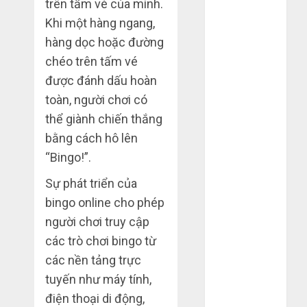
trên tấm vé của mình.
Tháng 3 2025
Khi một hàng ngang,
Tháng 2 2025
hàng dọc hoặc đường
Tháng 1 2025
chéo trên tấm vé
Tháng 12
2024
được đánh dấu hoàn
Tháng 11
toàn, người chơi có
2024
thể giành chiến thắng
Tháng 10
bằng cách hô lên
2024
“Bingo!”.
Tháng 9 2024
Tháng 7 2024
Sự phát triển của
Tháng 6 2024
bingo online cho phép
Tháng 5 2024
người chơi truy cập
Tháng 4 2024
các trò chơi bingo từ
Tháng 3 2024
các nền tảng trực
Tháng 2 2024
tuyến như máy tính,
Tháng 1 2024
điện thoại di động,
Tháng 12