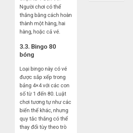
công
bạn
Người chơi có thể
nghệ
bị
thắng bằng cách hoàn
lỗ
thành một hàng, hai
THÁNG
nặng
6 7,
khi
hàng, hoặc cả vé.
2026
mua
0
hàng
3.3. Bingo 80
1688
bóng
THÁNG
Loại bingo này có vé
6 5,
2026
được sắp xếp trong
0
bảng 4×4 với các con
số từ 1 đến 80. Luật
chơi tương tự như các
biến thể khác, nhưng
quy tắc thắng có thể
thay đổi tùy theo trò