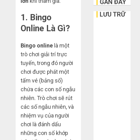
lớn
khi tham gia.
GẦN ĐÂY
LƯU TRỮ
1.
Bingo
Online Là Gì?
Tháng 6 2026
Tháng 5 2026
Tháng 3 2026
Bingo online
là một
Tháng 2 2026
trò chơi giải trí trực
Tháng 1 2026
tuyến, trong đó người
Tháng 12
chơi được phát một
2025
tấm vé (bảng số)
Tháng 10
chứa các con số ngẫu
2025
nhiên. Trò chơi sẽ rút
Tháng 9 2025
Tháng 8 2025
các số ngẫu nhiên, và
Tháng 7 2025
nhiệm vụ của người
Tháng 6 2025
chơi là đánh dấu
Tháng 5 2025
những con số khớp
Tháng 4 2025