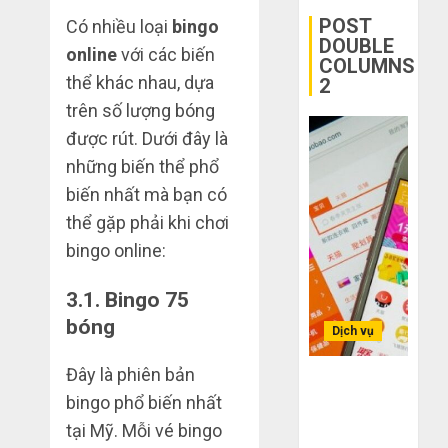
công
bạn
POST
Có nhiều loại
bingo
THÁNG
nghệ
bị
6 2,
DOUBLE
online
với các biến
2026
COLUMNS
lỗ
thể khác nhau, dựa
2
THÁNG
nặng
0
6 7,
khi
trên số lượng bóng
2026
mua
được rút. Dưới đây là
0
hàng
những biến thể phổ
1688
biến nhất mà bạn có
THÁNG
thể gặp phải khi chơi
6 5,
2026
bingo online:
0
3.1. Bingo 75
bóng
Dịch vụ
Đây là phiên bản
Bí kíp order
bingo phổ biến nhất
Taobao tận
gốc: Đồ đẹp
tại Mỹ. Mỗi vé bingo
giá xưởng,