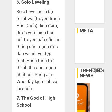
giảm
dẫn
Xây Dựng
6. Solo Leveling
6 5,
size
2026
săn
Xe
thì
Solo Leveling là bộ
hàng
0
Xe Cộ
vừa
thanh
5
manhwa (truyện tranh
Y Tế
chân?
lý,
Hàn Quốc) đình đám,
xả
META
THÁNG
được yêu thích bởi
kho
Bí
6 3,
giá
2026
cốt truyện hấp dẫn, hệ
kíp
Đăng nhập
rẻ
order
thống sức mạnh độc
0
RSS bài viết
bất
Taobao
đáo và nét vẽ đẹp
RSS bình luận
ngờ
tận
1
WordPress.org
mắt. Hành trình trở
trên
gốc:
các
Đồ
thành thợ săn mạnh
TRENDING
app
đẹp
Quy
nhất của Sung Jin-
NEWS
Trung
giá
trình
Woo đầy kịch tính và
Quốc
xưởng,
5
lôi cuốn.
không
bước
THÁNG
qua
nhập
2
6 2,
7. The God of High
trung
2026
hàng
School
gian!
Trung
0
Quốc