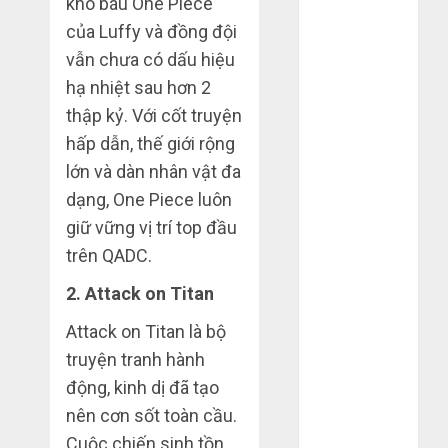
kho báu One Piece
Tháng 4 2025
của Luffy và đồng đội
Tháng 3 2025
vẫn chưa có dấu hiệu
Tháng 2 2025
hạ nhiệt sau hơn 2
Tháng 1 2025
thập kỷ. Với cốt truyện
Tháng 12
2024
hấp dẫn, thế giới rộng
Tháng 11
lớn và dàn nhân vật đa
2024
dạng, One Piece luôn
Tháng 10
giữ vững vị trí top đầu
2024
trên QADC.
Tháng 9 2024
Tháng 7 2024
2. Attack on Titan
Tháng 6 2024
Attack on Titan là bộ
Tháng 5 2024
truyện tranh hành
Tháng 4 2024
động, kinh dị đã tạo
Tháng 3 2024
nên cơn sốt toàn cầu.
Tháng 2 2024
Tháng 1 2024
Cuộc chiến sinh tồn