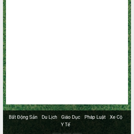
Dịch vụ
Du Lịch
Giải Trí
Giáo Dục
Ngoại Thất
Nội Thất
Sức Khoẻ
Tài Chính
Thời Trang
Thực Phẩm – Đồ Uống
Xây Dựng
Xe
Xe Cộ
Y Tế
Bất Động Sản
Du Lịch
Giáo Dục
Pháp Luật
Xe Cộ
Y Tế