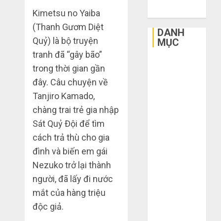
2015
Kimetsu no Yaiba
(Thanh Gươm Diệt
DANH
Quỷ) là bộ truyện
MỤC
tranh đã “gây bão”
3
Bất Động Sản
trong thời gian gần
sai
Công Nghệ
lầm
đây. Câu chuyện về
Dịch vụ
chí
Tanjiro Kamado,
Du Lịch
mạng
3
chàng trai trẻ gia nhập
khiến
Giải Trí
bạn
Sát Quỷ Đội để tìm
Giáo Dục
bị
Mua
cách trả thù cho gia
Ngoại Thất
lỗ
giày
Nội Thất
đình và biến em gái
nặng
dép
Sức Khoẻ
Nezuko trở lại thành
khi
trên
Tài Chính
mua
Taobao:
người, đã lấy đi nước
4
Thời Trang
hàng
Nên
mắt của hàng triệu
1688
Thực Phẩm –
tăng
độc giả.
hay
Hướng
Đồ Uống
THÁNG