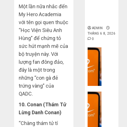
gốc: Đồ đẹp
công
bạn
Một lần nữa nhắc đến
giá xưởng,
nghệ
bị
Mua
My Hero Academia
không qua
lỗ
giày
trung gian!
THÁNG
với tên gọi quen thuộc
nặng
dép
6 7,
ADMIN
khi
2026
“Học Viện Siêu Anh
trên
THÁNG 6 8, 2026
mua
Taobao:
4
Hùng” để chứng tỏ
0
0
hàng
Nên
sức hút mạnh mẽ của
1688
tăng
Dịch vụ
bộ truyện này. Với
hay
Hướng
Quy
THÁNG
giảm
lượng fan đông đảo,
dẫn
6 5,
trình
size
2026
săn
đây là một trong
5
thì
hàng
0
bước
những “con gà đẻ
vừa
thanh
5
nhập
trứng vàng” của
chân?
lý,
hàng
xả
QADC.
Dịch vụ
Trung
THÁNG
kho
6 3,
Quốc
3
10. Conan (Thám Tử
giá
2026
về
sai
rẻ
Lừng Danh Conan)
bán
0
lầm
bất
cho
chí
“Chàng thám tử tí
ngờ
người