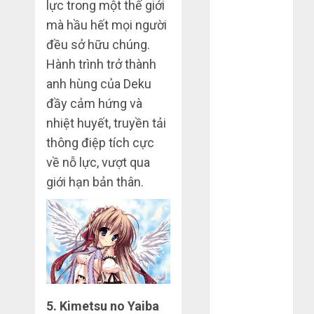
lực trong một thế giới
2020
mà hầu hết mọi người
Tháng 10
đều sở hữu chúng.
2020
Hành trình trở thành
Tháng 9 2020
anh hùng của Deku
Tháng 8 2020
đầy cảm hứng và
Tháng 7 2020
Tháng 6 2020
nhiệt huyết, truyền tải
Tháng 5 2020
thông điệp tích cực
Tháng 4 2020
về nỗ lực, vượt qua
Tháng 3 2020
giới hạn bản thân.
Tháng 2 2020
Tháng 1 2020
Tháng 11
2019
Tháng 2 2019
Tháng 11
2018
5. Kimetsu no Yaiba
Tháng 10