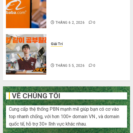
Hướng dẫn săn hàng thanh lý, xả
kho giá rẻ bất ngờ trên các app
Trung Quốc
THÁNG 6 2, 2026
0
Giải Trí
Cười ra nước mắt với 10 phim hài
Hàn Quốc siêu lầy lội
THÁNG 5 5, 2026
0
VỀ CHÚNG TÔI
Cung cấp thệ thống PBN mạnh mẽ giúp bạn có cơ vào
top nhanh chống, với hơn 100+ domain VN , và domain
quốc tế, hỗ trợ 30+ lĩnh vực khác nhau.