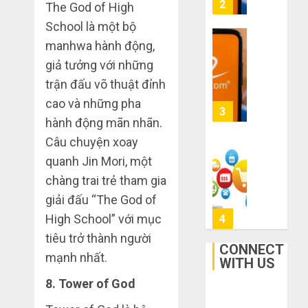
3
The God of High
THÁNG
về
sai
6 8,
School là một bộ
bán
2026
lầm
cho
manhwa hành động,
chí
0
người
mạng
3
giả tưởng với những
mù
khiến
trận đấu võ thuật đỉnh
công
bạn
cao và những pha
nghệ
bị
Mua
lỗ
hành động mãn nhãn.
giày
THÁNG
nặng
dép
Câu chuyện xoay
6 7,
khi
2026
trên
quanh Jin Mori, một
mua
Taobao:
4
0
chàng trai trẻ tham gia
hàng
Nên
1688
tăng
giải đấu “The God of
hay
Hướng
High School” với mục
THÁNG
giảm
dẫn
6 5,
tiêu trở thành người
size
2026
săn
CONNECT
mạnh nhất.
thì
hàng
WITH US
0
vừa
thanh
5
8. Tower of God
chân?
lý,
xả