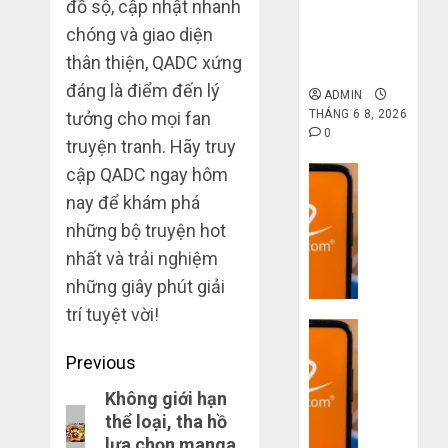
gốc: Đồ đẹp
đồ sộ, cập nhật nhanh
giá xưởng,
chóng và giao diện
không qua
thân thiện, QADC xứng
trung gian!
đáng là điểm đến lý
ADMIN
THÁNG 6 8, 2026
tưởng cho mọi fan
0
truyện tranh. Hãy truy
Dịch vụ
cập QADC ngay hôm
Quy
nay để khám phá
trình
những bộ truyện hot
5
nhất và trải nghiệm
bước
những giây phút giải
nhập
hàng
trí tuyệt vời!
Dịch vụ
Trung
Quốc
3
Post
Previous
về
sai
navigation
Không giới hạn
bán
Previous
lầm
cho
thể loại, tha hồ
chí
post:
người
lựa chọn manga
mạng