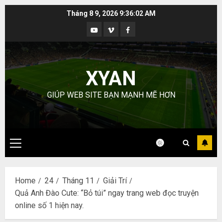
Skip
Tháng 8 9, 2026
9:36:03 AM
to
Youtube
Vimeo
Facebook
content
XYAN
GIÚP WEB SITE BẠN MẠNH MẼ HƠN
Primary
Menu
Home
24
Tháng 11
Giải Trí
Quả Anh Đào Cute: “Bỏ túi” ngay trang web đọc truyện
online số 1 hiện nay.