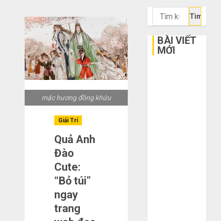
Tìm
kiếm
cho:
BÀI VIẾT
MỚI
Bí kíp order
Taobao tận
gốc: Đồ đẹp
mặc hương đồng khứu
giá xưởng,
không qua
Giải Trí
trung gian!
Quả Anh
Quy trình 5
Đào
bước nhập
Cute:
hàng Trung
“Bỏ túi”
Quốc về bán
ngay
cho người mù
trang
công nghệ
3 sai lầm chí