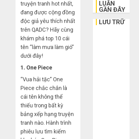
LUẬN
truyện tranh hot nhất,
GẦN ĐÂY
đang được cộng đồng
độc giả yêu thích nhất
LƯU TRỮ
trên QADC? Hãy cùng
Tháng 6 2026
khám phá top 10 cái
Tháng 5 2026
tên “làm mưa làm gió”
Tháng 3 2026
dưới đây!
Tháng 2 2026
Tháng 1 2026
1. One Piece
Tháng 12
“Vua hải tặc” One
2025
Piece chắc chắn là
Tháng 10
cái tên không thể
2025
thiếu trong bất kỳ
Tháng 9 2025
Tháng 8 2025
bảng xếp hạng truyện
Tháng 7 2025
tranh nào. Hành trình
Tháng 6 2025
phiêu lưu tìm kiếm
Tháng 5 2025