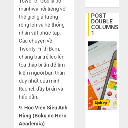
Tower of God là bộ
THÁNG
kho
Bí
6 3,
manhwa nổi tiếng với
giá
2026
kíp
POST
thế giới giả tưởng
rẻ
order
0
DOUBLE
bất
rộng lớn và hệ thống
Taobao
COLUMNS
ngờ
tận
1
1
nhân vật phức tạp.
trên
gốc:
Câu chuyện về
các
Đồ
Twenty-Fifth Bam,
app
đẹp
Quy
Trung
giá
chàng trai trẻ leo lên
trình
Quốc
xưởng,
5
tòa tháp bí ẩn để tìm
không
bước
kiếm người bạn thân
THÁNG
qua
nhập
2
6 2,
duy nhất của mình,
trung
2026
hàng
gian!
Trung
Rachel, đầy bí ẩn và
0
Quốc
3
hấp dẫn.
THÁNG
về
sai
6 8,
Dịch vụ
bán
2026
9. Học Viện Siêu Anh
lầm
cho
chí
Hùng (Boku no Hero
0
Bí kíp order
người
mạng
3
Academia)
Taobao tận
mù
khiến