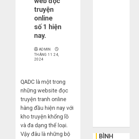
web đọc
mạng khiến
truyện
bạn bị lỗ nặng
online
khi mua hàng
số 1 hiện
1688
nay.
Mua giày dép
trên Taobao:
ADMIN
Nên tăng hay
THÁNG 11 24,
2024
giảm size thì
vừa chân?
Hướng dẫn
QADC
là một trong
săn hàng
những website đọc
thanh lý, xả
truyện tranh online
kho giá rẻ bất
hàng đầu hiện nay với
ngờ trên các
app Trung
kho truyện khổng lồ
Quốc
và đa dạng thể loại.
Vậy đâu là những bộ
BÌNH