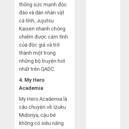
thống sức mạnh độc
2022
đáo và dàn nhân vật
Tháng 6 2022
Tháng 5 2022
cá tính, Jujutsu
Tháng 4 2022
Kaisen nhanh chóng
Tháng 3 2022
chiếm được cảm tình
Tháng 2 2022
của độc giả và trở
Tháng 1 2022
thành một trong
Tháng 12
những bộ truyện hot
2021
nhất trên QADC.
Tháng 11
2021
4. My Hero
Tháng 7 2021
Academia
Tháng 6 2021
My Hero Academia là
Tháng 5 2021
Tháng 1 2021
câu chuyện về Izuku
Tháng 12
Midoriya, cậu bé
2020
không có siêu năng
Tháng 11