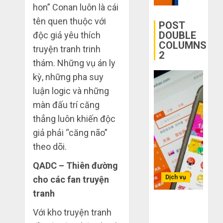
mạng
trên
hon” Conan luôn là cái
mù
khiến
các
tên quen thuộc với
công
bạn
POST
app
nghệ
bị
DOUBLE
độc giả yêu thích
Trung
COLUMNS
lỗ
truyện tranh trinh
Quốc
2
THÁNG
nặng
6 7,
thám. Những vụ án ly
khi
THÁNG
2026
kỳ, những pha suy
6 2,
mua
2026
0
hàng
luận logic và những
1688
0
màn đấu trí căng
thẳng luôn khiến độc
THÁNG
6 5,
giả phải “căng não”
2026
theo dõi.
0
QADC – Thiên đường
Dịch vụ
cho các fan truyện
tranh
Bí kíp order
Với kho truyện tranh
Taobao tận