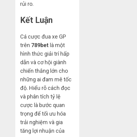
rủi ro.
Kết Luận
Cá cược đua xe GP
trên
789bet
là một
hình thức giải trí hấp
dẫn và cơ hội giành
chiến thắng lớn cho
những ai đam mê tốc
độ. Hiểu rõ cách đọc
và phân tích tỷ lệ
cược là bước quan
trọng để tối ưu hóa
trải nghiệm và gia
tăng lợi nhuận của