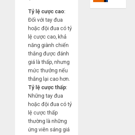
mù
khiến
Tỷ lệ cược cao
:
công
bạn
nghệ
bị
Đối với tay đua
lỗ
hoặc đội đua có tỷ
THÁNG
nặng
lệ cược cao, khả
6 7,
khi
2026
năng giành chiến
mua
0
hàng
thắng được đánh
1688
giá là thấp, nhưng
mức thưởng nếu
THÁNG
6 5,
thắng lại cao hơn.
2026
Tỷ lệ cược thấp
:
0
Những tay đua
hoặc đội đua có tỷ
lệ cược thấp
thường là những
ứng viên sáng giá