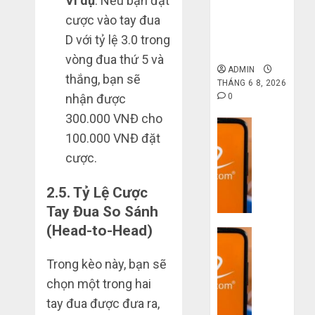
Ví dụ
: Nếu bạn đặt
6 7,
gốc: Đồ đẹp
khi
2026
trên
cược vào tay đua
giá xưởng,
mua
Taobao:
4
0
không qua
D với tỷ lệ 3.0 trong
hàng
Nên
trung gian!
1688
vòng đua thứ 5 và
tăng
ADMIN
hay
Hướng
thắng, bạn sẽ
THÁNG 6 8, 2026
THÁNG
giảm
dẫn
6 5,
0
nhận được
size
2026
săn
300.000 VNĐ cho
thì
hàng
Dịch vụ
0
vừa
100.000 VNĐ đặt
thanh
5
Quy
chân?
lý,
cược.
trình
xả
5
THÁNG
kho
bước
2.5. Tỷ Lệ Cược
6 3,
giá
2026
nhập
Tay Đua So Sánh
rẻ
hàng
0
(Head-to-Head)
bất
Dịch vụ
Trung
ngờ
Quốc
3
trên
Trong kèo này, bạn sẽ
về
sai
các
bán
chọn một trong hai
lầm
app
cho
chí
tay đua được đưa ra,
Trung
người