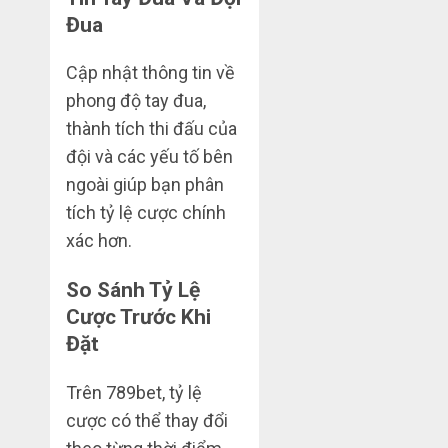
Đua
Cập nhật thông tin về
phong độ tay đua,
thành tích thi đấu của
đội và các yếu tố bên
ngoài giúp bạn phân
tích tỷ lệ cược chính
xác hơn.
So Sánh Tỷ Lệ
Cược Trước Khi
Đặt
Trên 789bet, tỷ lệ
cược có thể thay đổi