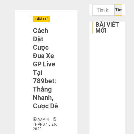
Tìm
kiếm
Giải Trí
cho:
BÀI VIẾT
Cách
MỚI
Đặt
Bí kíp order
Cược
Taobao tận
Đua Xe
gốc: Đồ đẹp
GP Live
giá xưởng,
Tại
không qua
789bet:
trung gian!
Quy trình 5
Thắng
bước nhập
Nhanh,
hàng Trung
Cược Dễ
Quốc về bán
cho người mù
ADMIN
THÁNG 10 26,
công nghệ
2020
3 sai lầm chí