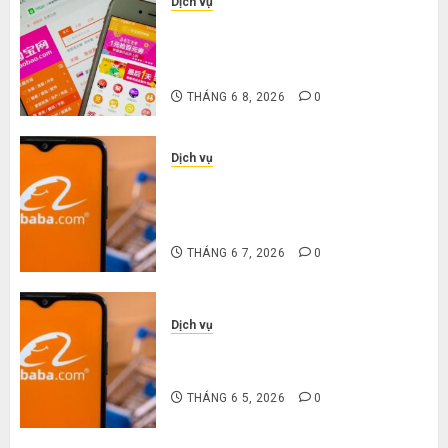
Thế
Dịch vụ
Giới
Bí kíp order Taobao tận gốc: Đồ
Song
đẹp giá xưởng, không qua trung
Song
gian!
Đáng
THÁNG 6 8, 2026
0
Ghé
Thăm
Nhất
Dịch vụ
Quy trình 5 bước nhập hàng Trung
THÁNG
Quốc về bán cho người mù công
1 16,
nghệ
2026
0
THÁNG 6 7, 2026
0
Dịch vụ
3 sai lầm chí mạng khiến bạn bị lỗ
nặng khi mua hàng 1688
THÁNG 6 5, 2026
0