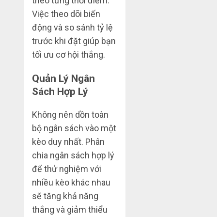
theo từng thời điểm.
Việc theo dõi biến
động và so sánh tỷ lệ
trước khi đặt giúp bạn
tối ưu cơ hội thắng.
Quản Lý Ngân
Sách Hợp Lý
Không nên dồn toàn
bộ ngân sách vào một
kèo duy nhất. Phân
chia ngân sách hợp lý
để thử nghiệm với
nhiều kèo khác nhau
sẽ tăng khả năng
thắng và giảm thiểu