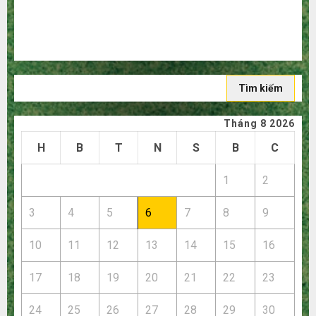
vừa chân?
Hướng dẫn săn hàng thanh lý, xả kho giá rẻ bất ngờ trên
các app Trung Quốc
Tìm
kiếm
cho:
Tháng 8 2026
H
B
T
N
S
B
C
1
2
3
4
5
6
7
8
9
10
11
12
13
14
15
16
17
18
19
20
21
22
23
24
25
26
27
28
29
30