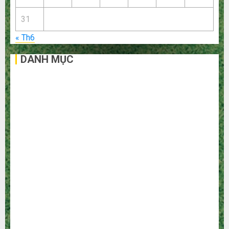
31
« Th6
DANH MỤC
Bất Động Sản
Công Nghệ
Dịch vụ
Du Lịch
Giải Trí
Giáo Dục
Ngoại Thất
Nội Thất
Sức Khoẻ
Tài Chính
Thời Trang
Thực Phẩm – Đồ Uống