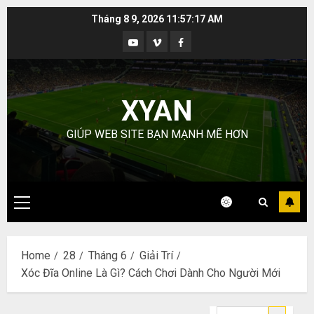
Skip
Tháng 8 9, 2026
11:57:19 AM
to
Youtube
Vimeo
Facebook
content
XYAN
GIÚP WEB SITE BẠN MẠNH MẼ HƠN
Primary
Menu
Home
28
Tháng 6
Giải Trí
Xóc Đĩa Online Là Gì? Cách Chơi Dành Cho Người Mới