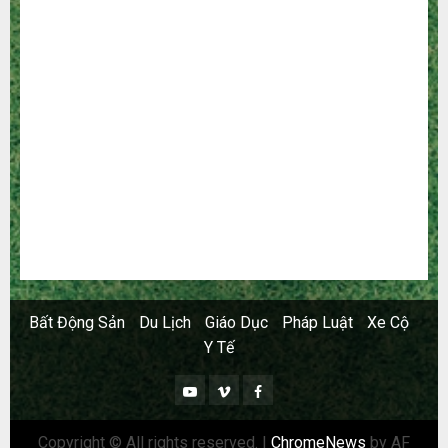
Giáo Dục
Ngoại Thất
Nội Thất
Sức Khoẻ
Tài Chính
Thời Trang
Thực Phẩm – Đồ Uống
Xây Dựng
Xe
Xe Cộ
Y Tế
Bất Động Sản
Du Lịch
Giáo Dục
Pháp Luật
Xe Cộ
Y Tế
Youtube
Vimeo
Facebook
Copyright © All rights reserved.
|
ChromeNews
by AF