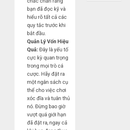
chắc chắn rằng
công
bạn
bạn đã đọc kỹ và
nghệ
bị
hiểu rõ tất cả các
lỗ
THÁNG
nặng
quy tắc trước khi
6 7,
khi
2026
bắt đầu.
mua
Quản Lý Vốn Hiệu
0
hàng
1688
Quả:
Đây là yếu tố
cực kỳ quan trọng
THÁNG
trong mọi trò cá
6 5,
2026
cược. Hãy đặt ra
0
một ngân sách cụ
thể cho việc chơi
xóc đĩa và tuân thủ
nó. Đừng bao giờ
vượt quá giới hạn
đã đặt ra, ngay cả