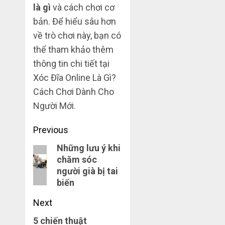
là gì
và cách chơi cơ
bản. Để hiểu sâu hơn
về trò chơi này, bạn có
thể tham khảo thêm
thông tin chi tiết tại
Xóc Đĩa Online Là Gì?
Cách Chơi Dành Cho
Người Mới.
Post
Previous
navigation
Những lưu ý khi
Previous
chăm sóc
post:
người già bị tai
biến
Next
5 chiến thuật
Next