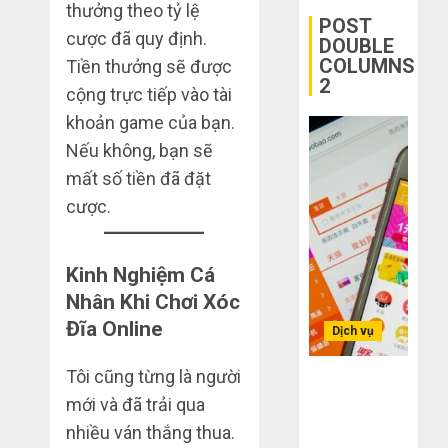
thưởng theo tỷ lệ
công
bạn
POST
THÁNG
cược đã quy định.
nghệ
bị
6 2,
DOUBLE
2026
COLUMNS
lỗ
Tiền thưởng sẽ được
2
THÁNG
nặng
0
cộng trực tiếp vào tài
6 7,
khi
2026
khoản game của bạn.
mua
0
Nếu không, bạn sẽ
hàng
1688
mất số tiền đã đặt
cược.
THÁNG
6 5,
2026
Kinh Nghiệm Cá
0
Nhân Khi Chơi Xóc
Đĩa Online
Dịch vụ
Tôi cũng từng là người
Bí kíp order
Taobao tận
mới và đã trải qua
gốc: Đồ đẹp
nhiều ván thắng thua.
giá xưởng,