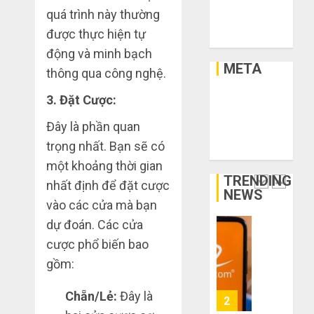
xả
Xe
THÁNG
quá trình này thường
kho
Bí
Xe Cộ
6 3,
giá
2026
kíp
được thực hiện tự
Y Tế
rẻ
order
động và minh bạch
0
bất
Taobao
META
thông qua công nghệ.
ngờ
tận
1
trên
gốc:
Đăng nhập
3. Đặt Cược:
các
Đồ
RSS bài viết
app
đẹp
Đây là phần quan
Quy
RSS bình luận
Trung
giá
trình
trọng nhất. Bạn sẽ có
WordPress.org
Quốc
xưởng,
5
một khoảng thời gian
không
bước
TRENDING
THÁNG
nhất định để đặt cược
qua
nhập
2
6 2,
NEWS
trung
2026
hàng
vào các cửa mà bạn
gian!
Trung
dự đoán. Các cửa
0
Quốc
3
cược phổ biến bao
THÁNG
về
sai
6 8,
gồm:
bán
2026
lầm
cho
chí
0
Chẵn/Lẻ:
Đây là
người
mạng
3
mù
khiến