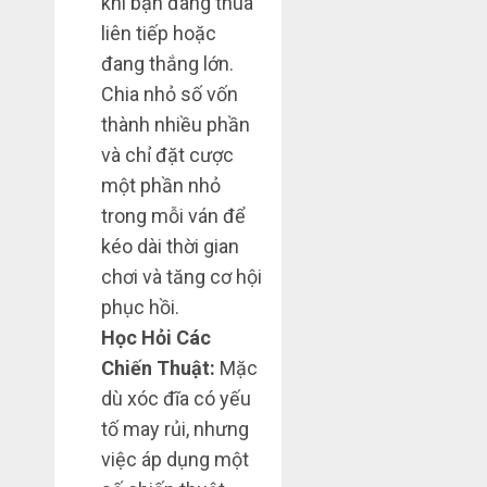
khi bạn đang thua
liên tiếp hoặc
đang thắng lớn.
Chia nhỏ số vốn
thành nhiều phần
và chỉ đặt cược
một phần nhỏ
trong mỗi ván để
kéo dài thời gian
chơi và tăng cơ hội
phục hồi.
Học Hỏi Các
Chiến Thuật:
Mặc
dù xóc đĩa có yếu
tố may rủi, nhưng
việc áp dụng một