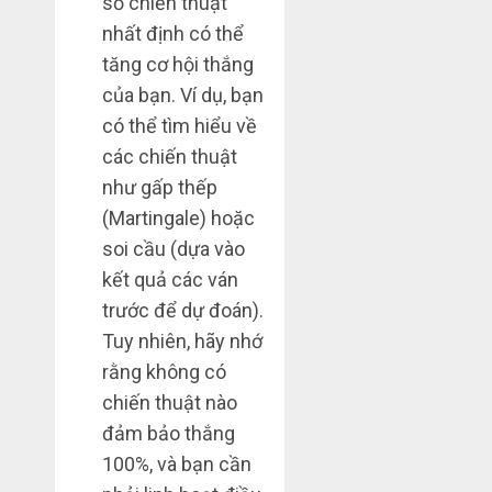
số chiến thuật
nhất định có thể
tăng cơ hội thắng
của bạn. Ví dụ, bạn
có thể tìm hiểu về
các chiến thuật
như gấp thếp
(Martingale) hoặc
soi cầu (dựa vào
kết quả các ván
trước để dự đoán).
Tuy nhiên, hãy nhớ
rằng không có
chiến thuật nào
đảm bảo thắng
100%, và bạn cần