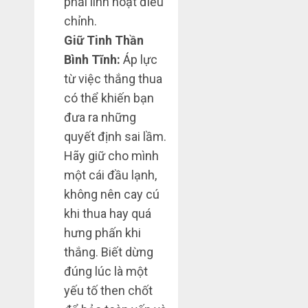
phải linh hoạt điều
chỉnh.
Giữ Tinh Thần
Bình Tĩnh:
Áp lực
từ việc thắng thua
có thể khiến bạn
đưa ra những
quyết định sai lầm.
Hãy giữ cho mình
một cái đầu lạnh,
không nên cay cú
khi thua hay quá
hưng phấn khi
thắng. Biết dừng
đúng lúc là một
yếu tố then chốt