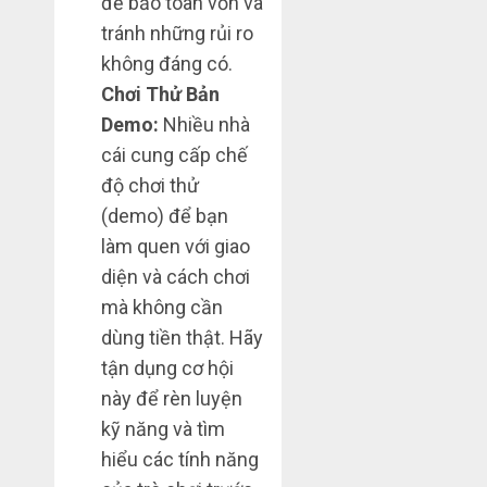
để bảo toàn vốn và
tránh những rủi ro
không đáng có.
Chơi Thử Bản
Demo:
Nhiều nhà
cái cung cấp chế
độ chơi thử
(demo) để bạn
làm quen với giao
diện và cách chơi
mà không cần
dùng tiền thật. Hãy
tận dụng cơ hội
này để rèn luyện
kỹ năng và tìm
hiểu các tính năng