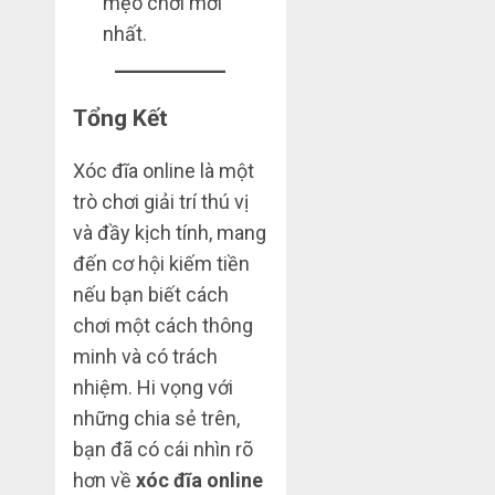
mẹo chơi mới
nhất.
Tổng Kết
Xóc đĩa online là một
trò chơi giải trí thú vị
và đầy kịch tính, mang
đến cơ hội kiếm tiền
nếu bạn biết cách
chơi một cách thông
minh và có trách
nhiệm. Hi vọng với
những chia sẻ trên,
bạn đã có cái nhìn rõ
hơn về
xóc đĩa online