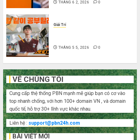
THÁNG 6 2, 2026
0
Giải Trí
Cười ra nước mắt với 10 phim hài
Hàn Quốc siêu lầy lội
THÁNG 5 5, 2026
0
VỀ CHÚNG TÔI
Cung cấp thệ thống PBN mạnh mẽ giúp bạn có cơ vào
top nhanh chống, với hơn 100+ domain VN , và domain
quốc tế, hỗ trợ 30+ lĩnh vực khác nhau.
Liên hệ :
support@pbn24h.com
BÀI VIẾT MỚI