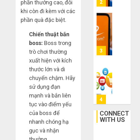
mạng
phần thưởng cao, đôi
3
mù
khiến
khi còn đi kèm với các
công
bạn
phần quà đặc biệt.
nghệ
bị
Mua
lỗ
giày
THÁNG
Chiến thuật bắn
nặng
dép
6 7,
khi
2026
trên
boss:
Boss trong
mua
Taobao:
4
trò chơi thường
0
hàng
Nên
xuất hiện với kích
1688
tăng
thước lớn và di
hay
Hướng
THÁNG
giảm
dẫn
chuyển chậm. Hãy
6 5,
size
2026
săn
sử dụng đạn
thì
hàng
0
mạnh và bắn liên
vừa
thanh
5
tục vào điểm yếu
chân?
lý,
xả
của boss để
CONNECT
THÁNG
kho
WITH US
Bí
6 3,
nhanh chóng hạ
giá
2026
kíp
gục và nhận
rẻ
order
0
thưởng.
bất
Taobao