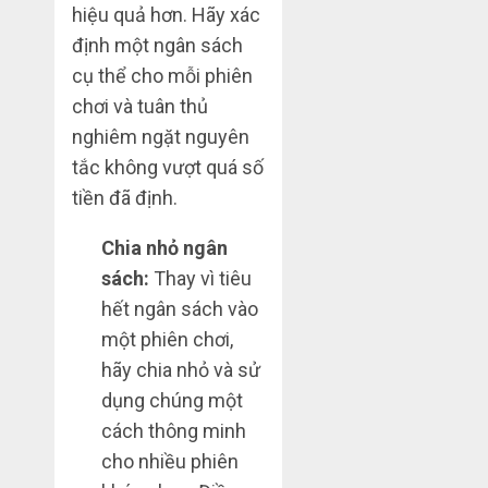
hiệu quả hơn. Hãy xác
định một ngân sách
cụ thể cho mỗi phiên
chơi và tuân thủ
nghiêm ngặt nguyên
tắc không vượt quá số
tiền đã định.
Chia nhỏ ngân
sách:
Thay vì tiêu
hết ngân sách vào
một phiên chơi,
hãy chia nhỏ và sử
dụng chúng một
cách thông minh
cho nhiều phiên