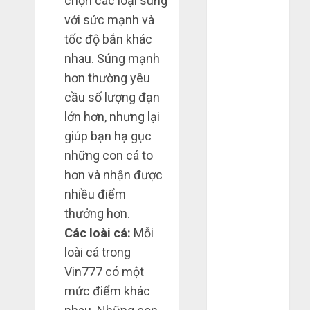
chọn các loại súng
Tháng 12
với sức mạnh và
2023
tốc độ bắn khác
Tháng 11
nhau. Súng mạnh
2023
hơn thường yêu
Tháng 10
cầu số lượng đạn
2023
Tháng 9 2023
lớn hơn, nhưng lại
Tháng 8 2023
giúp bạn hạ gục
Tháng 7 2023
những con cá to
Tháng 6 2023
hơn và nhận được
Tháng 5 2023
nhiều điểm
Tháng 4 2023
thưởng hơn.
Tháng 3 2023
Các loài cá:
Mỗi
Tháng 2 2023
loài cá trong
Tháng 1 2023
Vin777 có một
Tháng 12
2022
mức điểm khác
Tháng 11