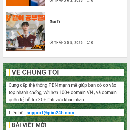
THÁNG 6 2, 2026
0
Giải Trí
Cười ra nước mắt với 10 phim hài
Hàn Quốc siêu lầy lội
THÁNG 5 5, 2026
0
VỀ CHÚNG TÔI
Cung cấp thệ thống PBN mạnh mẽ giúp bạn có cơ vào
top nhanh chống, với hơn 100+ domain VN , và domain
quốc tế, hỗ trợ 30+ lĩnh vực khác nhau.
Liên hệ :
support@pbn24h.com
BÀI VIẾT MỚI