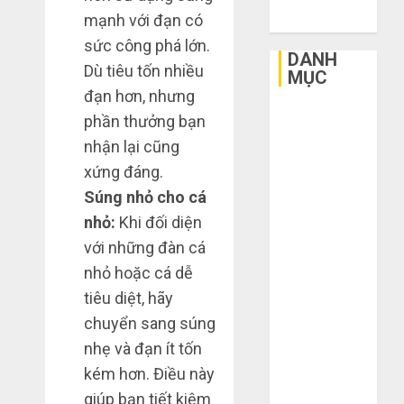
mạnh với đạn có
2015
3
sức công phá lớn.
sai
DANH
lầm
Dù tiêu tốn nhiều
MỤC
chí
đạn hơn, nhưng
mạng
3
Bất Động Sản
phần thưởng bạn
khiến
Công Nghệ
bạn
nhận lại cũng
Dịch vụ
bị
Mua
xứng đáng.
Du Lịch
lỗ
giày
Súng nhỏ cho cá
nặng
Giải Trí
dép
nhỏ:
Khi đối diện
khi
trên
Giáo Dục
mua
Taobao:
với những đàn cá
Ngoại Thất
4
hàng
Nên
nhỏ hoặc cá dễ
Nội Thất
1688
tăng
Sức Khoẻ
tiêu diệt, hãy
hay
Hướng
Tài Chính
THÁNG
chuyển sang súng
giảm
dẫn
6 5,
Thời Trang
size
2026
săn
nhẹ và đạn ít tốn
Thực Phẩm –
thì
hàng
kém hơn. Điều này
0
vừa
Đồ Uống
thanh
5
giúp bạn tiết kiệm