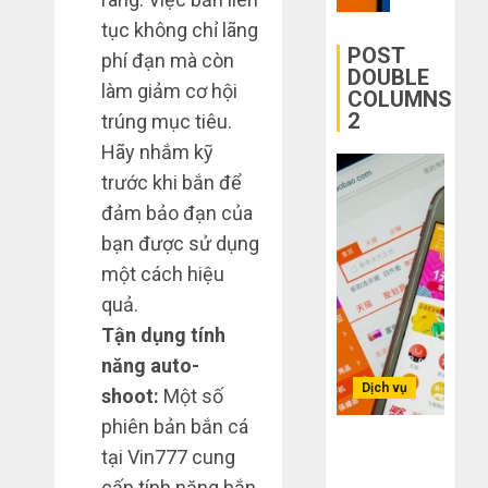
mạng
Quốc
mù
khiến
tục không chỉ lãng
công
bạn
POST
THÁNG
phí đạn mà còn
nghệ
bị
6 2,
DOUBLE
làm giảm cơ hội
2026
COLUMNS
lỗ
2
trúng mục tiêu.
THÁNG
nặng
0
6 7,
khi
Hãy nhắm kỹ
2026
mua
trước khi bắn để
0
hàng
đảm bảo đạn của
1688
bạn được sử dụng
THÁNG
một cách hiệu
6 5,
2026
quả.
Tận dụng tính
0
năng auto-
Dịch vụ
shoot:
Một số
phiên bản bắn cá
Bí kíp order
tại Vin777 cung
Taobao tận
cấp tính năng bắn