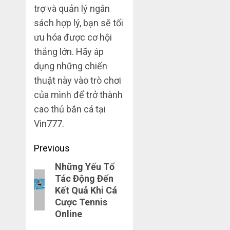
trợ và quản lý ngân
sách hợp lý, bạn sẽ tối
ưu hóa được cơ hội
thắng lớn. Hãy áp
dụng những chiến
thuật này vào trò chơi
của mình để trở thành
cao thủ bắn cá tại
Vin777.
Post
Previous
navigation
Những Yếu Tố
Previous
Tác Động Đến
post:
Kết Quả Khi Cá
Cược Tennis
Online