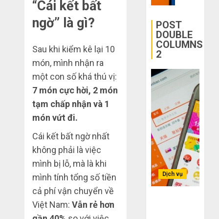
mạng
“Cái kết bất
Quốc
mù
khiến
ngờ” là gì?
công
bạn
POST
THÁNG
nghệ
bị
6 2,
DOUBLE
2026
COLUMNS
lỗ
Sau khi kiểm kê lại 10
2
THÁNG
nặng
0
6 7,
món, mình nhận ra
khi
2026
mua
một con số khá thú vị:
0
hàng
7 món cực hời, 2 món
1688
tạm chấp nhận và 1
món vứt đi.
THÁNG
6 5,
2026
Cái kết bất ngờ nhất
không phải là việc
0
mình bị lỗ, mà là khi
Dịch vụ
mình tính tổng số tiền
cả phí vận chuyển về
Bí kíp order
Việt Nam:
Vẫn rẻ hơn
Taobao tận
gần 40%
so với việc