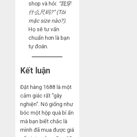
shop và hỏi:
“我穿
什么尺码?” (Tôi
mặc size nào?)
.
Họ sẽ tư vấn
chuẩn hơn là bạn
tự đoán.
Kết luận
Đặt hàng 1688 là một
cảm giác rất “gây
nghiện”. Nó giống như
bóc một hộp quà bí ẩn
mà bạn biết chắc là
mình đã mua được giá