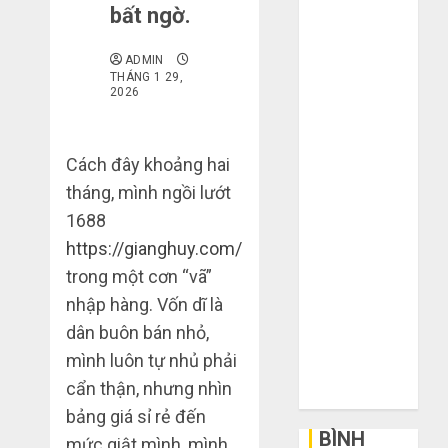
bất ngờ.
mạng khiến
bạn bị lỗ nặng
ADMIN
khi mua hàng
THÁNG 1 29,
2026
1688
Mua giày dép
trên Taobao:
Cách đây khoảng hai
Nên tăng hay
tháng, mình ngồi lướt
giảm size thì
1688
vừa chân?
Hướng dẫn
https://gianghuy.com/
săn hàng
trong một cơn “vã”
thanh lý, xả
nhập hàng. Vốn dĩ là
kho giá rẻ bất
dân buôn bán nhỏ,
ngờ trên các
mình luôn tự nhủ phải
app Trung
cẩn thận, nhưng nhìn
Quốc
bảng giá sỉ rẻ đến
BÌNH
mức giật mình, mình