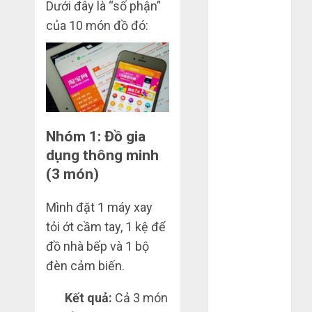
Dưới đây là “số phận”
2020
của 10 món đồ đó:
Tháng 10
2020
Tháng 9 2020
Tháng 8 2020
Tháng 7 2020
Tháng 6 2020
Nhóm 1: Đồ gia
Tháng 5 2020
dụng thông minh
Tháng 4 2020
(3 món)
Tháng 3 2020
Tháng 2 2020
Mình đặt 1 máy xay
Tháng 1 2020
Tháng 11
tỏi ớt cầm tay, 1 kệ để
2019
đồ nhà bếp và 1 bộ
Tháng 2 2019
đèn cảm biến.
Tháng 11
2018
Kết quả:
Cả 3 món
Tháng 10