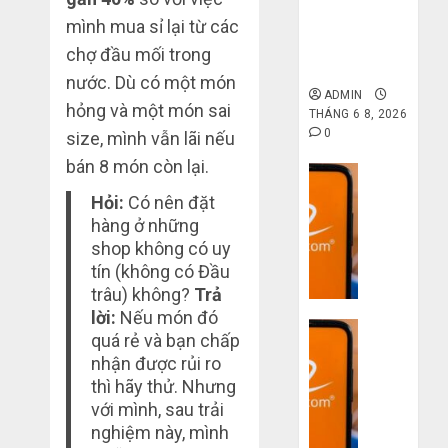
gốc: Đồ đẹp
giá xưởng,
mình mua sỉ lại từ các
không qua
chợ đầu mối trong
trung gian!
nước. Dù có một món
ADMIN
hỏng và một món sai
THÁNG 6 8, 2026
0
size, mình vẫn lãi nếu
bán 8 món còn lại.
Dịch vụ
Quy
Hỏi:
Có nên đặt
trình
hàng ở những
5
shop không có uy
bước
tín (không có Đầu
nhập
trâu) không?
Trả
hàng
lời:
Nếu món đó
Dịch vụ
Trung
quá rẻ và bạn chấp
Quốc
3
nhận được rủi ro
về
sai
thì hãy thử. Nhưng
bán
lầm
với mình, sau trải
cho
chí
nghiệm này, mình
người
mạng