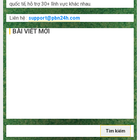
quốc tế, hỗ trợ 30+ lĩnh vực khác nhau.
Liên hệ :
support@pbn24h.com
BÀI VIẾT MỚI
Bí kíp order Taobao tận gốc: Đồ đẹp giá xưởng, không
qua trung gian!
Quy trình 5 bước nhập hàng Trung Quốc về bán cho
người mù công nghệ
3 sai lầm chí mạng khiến bạn bị lỗ nặng khi mua hàng
1688
Mua giày dép trên Taobao: Nên tăng hay giảm size thì
vừa chân?
Hướng dẫn săn hàng thanh lý, xả kho giá rẻ bất ngờ trên
các app Trung Quốc
Tìm
kiếm