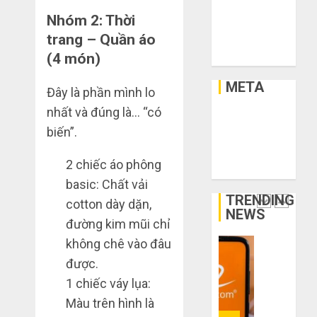
chân?
lý,
Xây Dựng
Nhóm 2: Thời
xả
Xe
THÁNG
kho
Bí
trang – Quần áo
Xe Cộ
6 3,
giá
2026
kíp
(4 món)
Y Tế
rẻ
order
0
bất
Taobao
META
Đây là phần mình lo
ngờ
tận
1
nhất và đúng là… “có
trên
gốc:
Đăng nhập
các
Đồ
biến”.
RSS bài viết
app
đẹp
Quy
RSS bình luận
Trung
giá
trình
2 chiếc áo phông
WordPress.org
Quốc
xưởng,
5
basic: Chất vải
không
bước
TRENDING
THÁNG
cotton dày dặn,
qua
nhập
2
6 2,
NEWS
trung
2026
đường kim mũi chỉ
hàng
gian!
Trung
không chê vào đâu
0
Quốc
3
được.
THÁNG
về
sai
6 8,
1 chiếc váy lụa:
bán
2026
lầm
cho
Màu trên hình là
chí
0
người