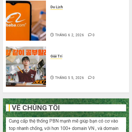
Du Lịch
Hướng dẫn săn hàng thanh lý, xả
kho giá rẻ bất ngờ trên các app
Trung Quốc
THÁNG 6 2, 2026
0
Giải Trí
Cười ra nước mắt với 10 phim hài
Hàn Quốc siêu lầy lội
THÁNG 5 5, 2026
0
VỀ CHÚNG TÔI
Cung cấp thệ thống PBN mạnh mẽ giúp bạn có cơ vào
top nhanh chống, với hơn 100+ domain VN , và domain