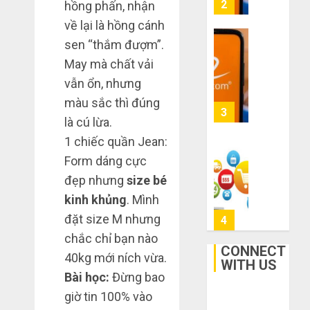
mạng
3
hồng phấn, nhận
mù
khiến
về lại là hồng cánh
công
bạn
sen “thắm đượm”.
nghệ
bị
Mua
lỗ
May mà chất vải
giày
THÁNG
nặng
dép
vẫn ổn, nhưng
6 7,
khi
2026
trên
màu sắc thì đúng
mua
Taobao:
4
0
là cú lừa.
hàng
Nên
1688
tăng
1 chiếc quần Jean:
hay
Hướng
Form dáng cực
THÁNG
giảm
dẫn
6 5,
đẹp nhưng
size bé
size
2026
săn
kinh khủng
. Mình
thì
hàng
0
vừa
thanh
đặt size M nhưng
5
chân?
lý,
chắc chỉ bạn nào
xả
CONNECT
40kg mới ních vừa.
THÁNG
kho
WITH US
Bí
6 3,
Bài học:
Đừng bao
giá
2026
kíp
rẻ
order
giờ tin 100% vào
0
bất
Taobao