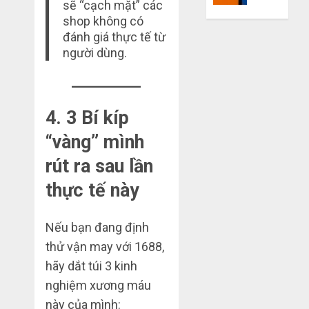
sẽ “cạch mặt” các
mù
khiến
shop không có
công
bạn
đánh giá thực tế từ
nghệ
bị
người dùng.
lỗ
THÁNG
nặng
6 7,
khi
2026
mua
4. 3 Bí kíp
0
hàng
1688
“vàng” mình
rút ra sau lần
THÁNG
6 5,
thực tế này
2026
0
Nếu bạn đang định
thử vận may với 1688,
hãy dắt túi 3 kinh
nghiệm xương máu
này của mình: