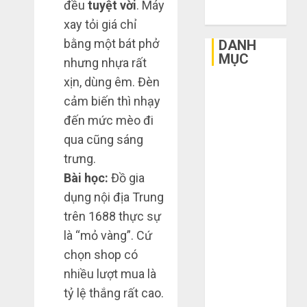
đều
tuyệt vời
. Máy
2015
3
xay tỏi giá chỉ
sai
bằng một bát phở
DANH
lầm
MỤC
nhưng nhựa rất
chí
mạng
xịn, dùng êm. Đèn
3
Bất Động Sản
khiến
cảm biến thì nhạy
Công Nghệ
bạn
đến mức mèo đi
Dịch vụ
bị
Mua
qua cũng sáng
Du Lịch
lỗ
giày
nặng
Giải Trí
dép
trưng.
khi
trên
Giáo Dục
Bài học:
Đồ gia
mua
Taobao:
Ngoại Thất
4
dụng nội địa Trung
hàng
Nên
Nội Thất
trên 1688 thực sự
1688
tăng
Sức Khoẻ
hay
Hướng
là “mỏ vàng”. Cứ
Tài Chính
THÁNG
giảm
dẫn
6 5,
chọn shop có
Thời Trang
size
2026
săn
nhiều lượt mua là
Thực Phẩm –
thì
hàng
0
tỷ lệ thắng rất cao.
vừa
Đồ Uống
thanh
5