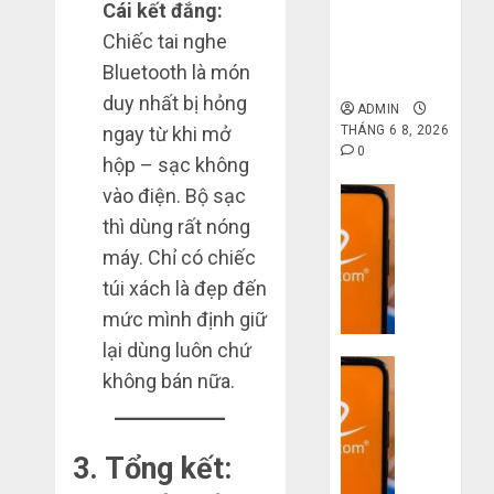
6 7,
gốc: Đồ đẹp
Cái kết đắng:
khi
2026
trên
giá xưởng,
Chiếc tai nghe
mua
Taobao:
4
0
không qua
hàng
Nên
Bluetooth là món
trung gian!
1688
tăng
duy nhất bị hỏng
ADMIN
hay
Hướng
ngay từ khi mở
THÁNG 6 8, 2026
THÁNG
giảm
dẫn
6 5,
0
hộp – sạc không
size
2026
săn
thì
hàng
vào điện. Bộ sạc
Dịch vụ
0
vừa
thanh
5
thì dùng rất nóng
Quy
chân?
lý,
trình
máy. Chỉ có chiếc
xả
5
THÁNG
túi xách là đẹp đến
kho
bước
6 3,
giá
2026
mức mình định giữ
nhập
rẻ
hàng
lại dùng luôn chứ
0
bất
Dịch vụ
Trung
không bán nữa.
ngờ
Quốc
3
trên
về
sai
các
bán
lầm
app
3. Tổng kết:
cho
chí
Trung
người