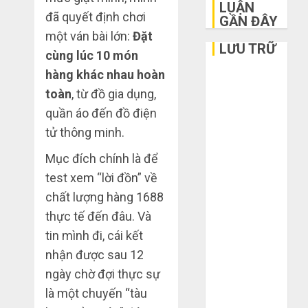
LUẬN
đã quyết định chơi
GẦN ĐÂY
một ván bài lớn:
Đặt
LƯU TRỮ
cùng lúc 10 món
hàng khác nhau hoàn
Tháng 6 2026
toàn
, từ đồ gia dụng,
Tháng 5 2026
Tháng 3 2026
quần áo đến đồ điện
Tháng 2 2026
tử thông minh.
Tháng 1 2026
Mục đích chính là để
Tháng 12
test xem “lời đồn” về
2025
chất lượng hàng 1688
Tháng 10
2025
thực tế đến đâu. Và
Tháng 9 2025
tin mình đi, cái kết
Tháng 8 2025
nhận được sau 12
Tháng 7 2025
ngày chờ đợi thực sự
Tháng 6 2025
là một chuyến “tàu
Tháng 5 2025