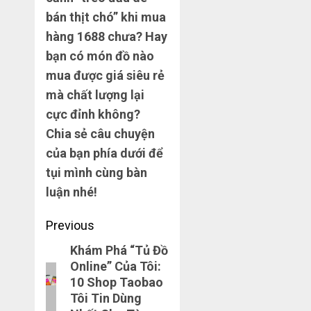
bán thịt chó” khi mua
hàng 1688 chưa? Hay
bạn có món đồ nào
mua được giá siêu rẻ
mà chất lượng lại
cực đỉnh không?
Chia sẻ câu chuyện
của bạn phía dưới để
tụi mình cùng bàn
luận nhé!
Post
Previous
navigation
Khám Phá “Tủ Đồ
Previous
Online” Của Tôi:
post:
10 Shop Taobao
Tôi Tin Dùng