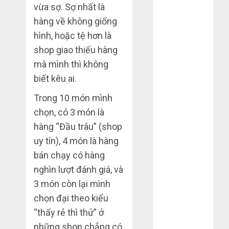
vừa sợ. Sợ nhất là
Tháng 12
hàng về không giống
2023
Tháng 11
hình, hoặc tệ hơn là
2023
shop giao thiếu hàng
Tháng 10
mà mình thì không
2023
biết kêu ai.
Tháng 9 2023
Trong 10 món mình
Tháng 8 2023
Tháng 7 2023
chọn, có 3 món là
Tháng 6 2023
hàng “Đầu trâu” (shop
Tháng 5 2023
uy tín), 4 món là hàng
Tháng 4 2023
bán chạy có hàng
Tháng 3 2023
nghìn lượt đánh giá, và
Tháng 2 2023
3 món còn lại mình
Tháng 1 2023
chọn đại theo kiểu
Tháng 12
“thấy rẻ thì thử” ở
2022
những shop chẳng có
Tháng 11