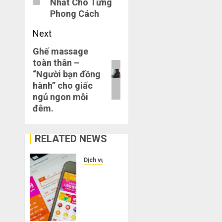
Nhất Cho Từng
Phong Cách
Next
Ghế massage
Next
toàn thân –
post:
“Người bạn đồng
hành” cho giấc
ngủ ngon mỗi
đêm.
RELATED NEWS
Dịch vụ
Bí
kíp
order
Taobao
tận