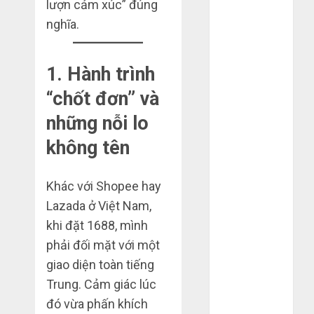
lượn cảm xúc” đúng
Tháng 4 2025
nghĩa.
Tháng 3 2025
Tháng 2 2025
Tháng 1 2025
1. Hành trình
Tháng 12
“chốt đơn” và
2024
Tháng 11
những nỗi lo
2024
không tên
Tháng 10
2024
Khác với Shopee hay
Tháng 9 2024
Tháng 7 2024
Lazada ở Việt Nam,
Tháng 6 2024
khi đặt 1688, mình
Tháng 5 2024
phải đối mặt với một
Tháng 4 2024
giao diện toàn tiếng
Tháng 3 2024
Trung. Cảm giác lúc
Tháng 2 2024
đó vừa phấn khích
Tháng 1 2024