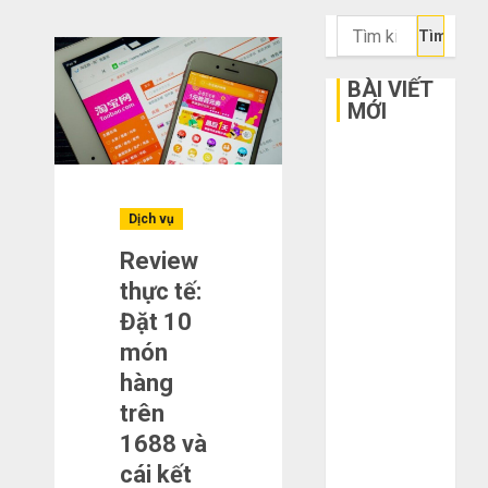
Tìm
kiếm
cho:
BÀI VIẾT
MỚI
Bí kíp order
Taobao tận
gốc: Đồ đẹp
Dịch vụ
giá xưởng,
Review
không qua
thực tế:
trung gian!
Đặt 10
Quy trình 5
bước nhập
món
hàng Trung
hàng
Quốc về bán
trên
cho người mù
1688 và
công nghệ
cái kết
3 sai lầm chí