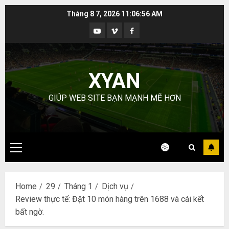
Skip
Tháng 8 7, 2026
11:06:58 AM
to
Youtube
Vimeo
Facebook
content
XYAN
GIÚP WEB SITE BẠN MẠNH MẼ HƠN
Primary
Menu
Home
29
Tháng 1
Dịch vụ
Review thực tế: Đặt 10 món hàng trên 1688 và cái kết
bất ngờ.