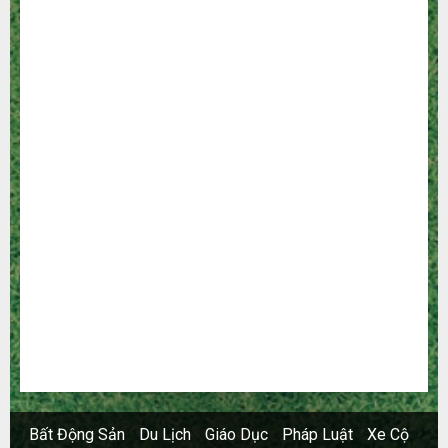
Bất Động Sản
Công Nghệ
Dịch vụ
Du Lịch
Giải Trí
Giáo Dục
Ngoại Thất
Nội Thất
Sức Khoẻ
Tài Chính
Thời Trang
Thực Phẩm – Đồ Uống
Xây Dựng
Xe
Xe Cộ
Y Tế
Bất Động Sản
Du Lịch
Giáo Dục
Pháp Luật
Xe Cộ