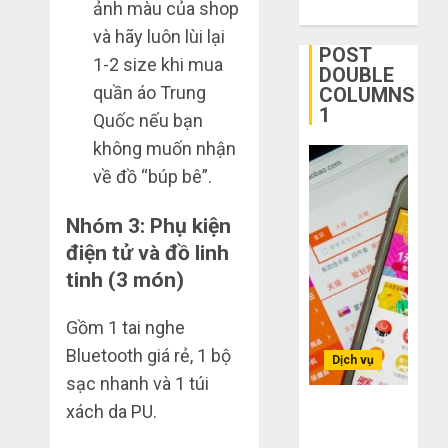
ảnh màu của shop
ngờ
tận
1
và hãy luôn lùi lại
trên
gốc:
POST
1-2 size khi mua
các
Đồ
DOUBLE
app
đẹp
Quy
quần áo Trung
COLUMNS
Trung
giá
trình
1
Quốc nếu bạn
Quốc
xưởng,
5
không muốn nhận
không
bước
THÁNG
về đồ “búp bê”.
qua
nhập
2
6 2,
trung
2026
hàng
gian!
Trung
Nhóm 3: Phụ kiện
0
Quốc
3
điện tử và đồ linh
THÁNG
về
sai
6 8,
tinh (3 món)
bán
2026
lầm
cho
chí
0
Gồm 1 tai nghe
người
mạng
3
mù
Bluetooth giá rẻ, 1 bộ
khiến
Dịch vụ
công
bạn
sạc nhanh và 1 túi
nghệ
bị
Mua
xách da PU.
Bí kíp order
lỗ
giày
Taobao tận
THÁNG
nặng
dép