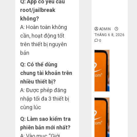
gốc: Đồ đẹp
Q: App có yêu cầu
giá xưởng,
root/jailbreak
không qua
không?
trung gian!
A: Hoàn toàn không
ADMIN
cần, hoạt động tốt
THÁNG 6 8, 2026
0
trên thiết bị nguyên
bản
Dịch vụ
Quy
Q: Có thể dùng
trình
chung tài khoản trên
5
nhiều thiết bị?
bước
nhập
A: Được phép đăng
hàng
nhập tối đa 3 thiết bị
Dịch vụ
Trung
cùng lúc
Quốc
3
về
sai
Q: Làm sao kiểm tra
bán
lầm
phiên bản mới nhất?
cho
chí
người
A: Vào mục “Giới
mạng