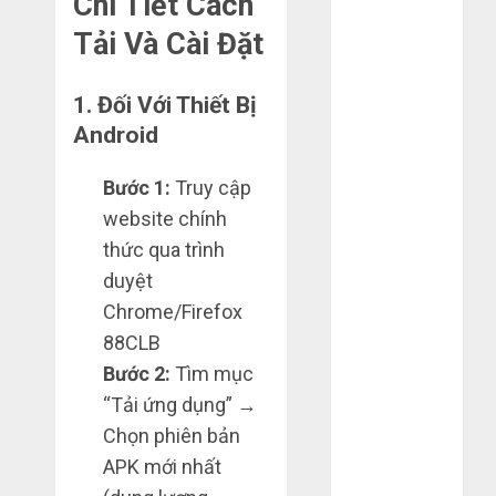
Chi Tiết Cách
Tháng 4 2025
Tải Và Cài Đặt
Tháng 3 2025
Tháng 2 2025
Tháng 1 2025
1. Đối Với Thiết Bị
Tháng 12
Android
2024
Tháng 11
Bước 1:
Truy cập
2024
website chính
Tháng 10
thức qua trình
2024
duyệt
Tháng 9 2024
Chrome/Firefox
Tháng 7 2024
88CLB
Tháng 6 2024
Bước 2:
Tìm mục
Tháng 5 2024
“Tải ứng dụng” →
Tháng 4 2024
Tháng 3 2024
Chọn phiên bản
Tháng 2 2024
APK mới nhất
Tháng 1 2024