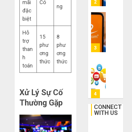
người
mãi
Có
mạng
3
ng
mù
khiến
đặc
công
bạn
biệt
nghệ
bị
Mua
lỗ
giày
Hỗ
THÁNG
nặng
dép
15
8
6 7,
trợ
khi
2026
trên
phư
phư
mua
Taobao:
than
4
0
ơng
ơng
hàng
Nên
h
1688
thức
thức
tăng
toán
hay
Hướng
THÁNG
giảm
dẫn
6 5,
size
2026
săn
thì
hàng
0
Xử Lý Sự Cố
vừa
thanh
5
chân?
Thường Gặp
lý,
CONNECT
xả
THÁNG
WITH US
kho
Bí
6 3,
giá
2026
kíp
rẻ
order
0