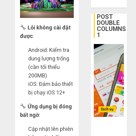
bất
Taobao
ngờ
tận
1
trên
gốc:
POST
các
DOUBLE
Đồ
Lỗi không cài đặt
COLUMNS
app
đẹp
Quy
1
Trung
giá
được
:
trình
Quốc
xưởng,
5
không
bước
Android: Kiểm tra
THÁNG
qua
nhập
2
6 2,
dung lượng trống
trung
2026
hàng
(cần tối thiểu
gian!
Trung
0
200MB)
Quốc
3
THÁNG
về
sai
iOS: Đảm bảo thiết
6 8,
bán
2026
lầm
bị chạy iOS 12+
cho
chí
0
người
mạng
3
Ứng dụng bị đóng
mù
Dịch vụ
khiến
bất ngờ
:
công
bạn
nghệ
bị
Mua
Bí kíp order
Cập nhật lên phiên
lỗ
giày
Taobao tận
THÁNG