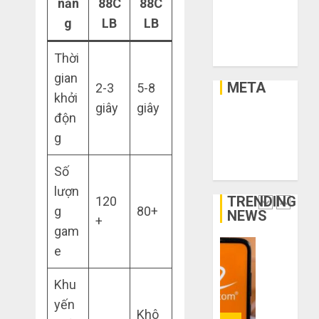
năn
88C
88C
Xây Dựng
chân?
lý,
Xe
g
LB
LB
xả
THÁNG
kho
Xe Cộ
Bí
6 3,
giá
2026
kíp
Y Tế
Thời
rẻ
order
0
gian
META
bất
Taobao
2-3
5-8
khởi
ngờ
tận
1
giây
giây
trên
độn
Đăng nhập
gốc:
các
Đồ
RSS bài viết
g
app
đẹp
Quy
RSS bình luận
Trung
giá
trình
Số
WordPress.org
Quốc
xưởng,
5
lượn
không
bước
TRENDING
120
THÁNG
g
80+
qua
NEWS
nhập
2
6 2,
+
trung
2026
hàng
gam
gian!
Trung
e
0
Quốc
3
THÁNG
về
sai
6 8,
Khu
bán
2026
lầm
yến
cho
chí
Khô
0