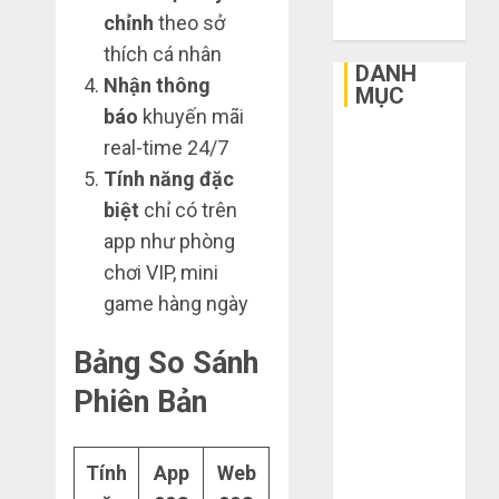
chỉnh
theo sở
2015
3
thích cá nhân
sai
DANH
Nhận thông
lầm
MỤC
chí
báo
khuyến mãi
mạng
Bất Động Sản
3
real-time 24/7
khiến
Công Nghệ
Tính năng đặc
bạn
Dịch vụ
biệt
chỉ có trên
bị
Mua
Du Lịch
lỗ
giày
app như phòng
Giải Trí
nặng
dép
chơi VIP, mini
Giáo Dục
khi
trên
game hàng ngày
Ngoại Thất
mua
Taobao:
4
hàng
Nên
Nội Thất
Bảng So Sánh
1688
tăng
Sức Khoẻ
hay
Hướng
Tài Chính
Phiên Bản
THÁNG
giảm
dẫn
6 5,
Thời Trang
size
2026
săn
Thực Phẩm –
thì
hàng
0
Tính
App
Web
Đồ Uống
vừa
thanh
5