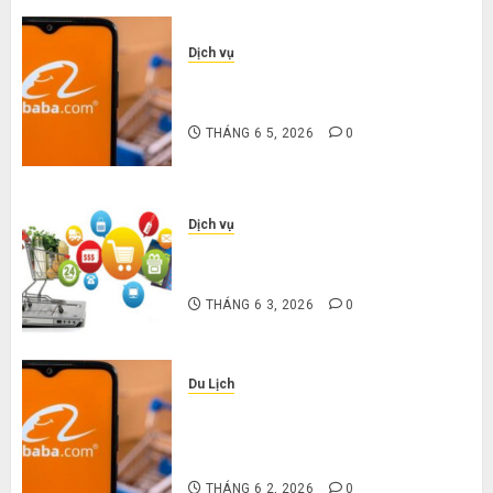
Dịch vụ
3 sai lầm chí mạng khiến bạn bị lỗ
nặng khi mua hàng 1688
THÁNG 6 5, 2026
0
Dịch vụ
Mua giày dép trên Taobao: Nên
tăng hay giảm size thì vừa chân?
THÁNG 6 3, 2026
0
Du Lịch
Hướng dẫn săn hàng thanh lý, xả
kho giá rẻ bất ngờ trên các app
Trung Quốc
THÁNG 6 2, 2026
0