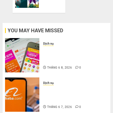
lầy
Hay
lội
Nhất
Năm
THÁNG
2026:
5 5,
Điểm
2026
YOU MAY HAVE MISSED
Danh
0
Những
Thế
Dịch vụ
Giới
Bí kíp order Taobao tận gốc: Đồ
Song
đẹp giá xưởng, không qua trung
Song
gian!
Đáng
THÁNG 6 8, 2026
0
Ghé
Thăm
Nhất
Dịch vụ
Quy trình 5 bước nhập hàng Trung
THÁNG
Quốc về bán cho người mù công
1 16,
nghệ
2026
0
THÁNG 6 7, 2026
0