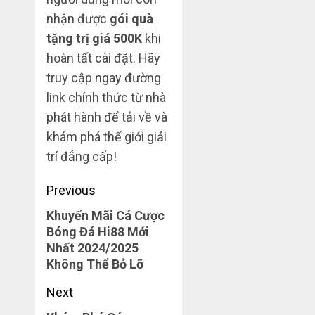
nhận được
gói quà
tặng trị giá 500K
khi
hoàn tất cài đặt. Hãy
truy cập ngay đường
link chính thức từ nhà
phát hành để tải về và
khám phá thế giới giải
trí đẳng cấp!
Post
Previous
navigation
Khuyến Mãi Cá Cược
Previous
Bóng Đá Hi88 Mới
post:
Nhất 2024/2025
Không Thể Bỏ Lỡ
Next