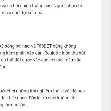
ểu và cơ hội chiến thắng cao. Người chơi chỉ
ie và chờ đợi kết quả.
ất kỳ sòng bài nào, và F88BET cũng không
ông kém phần hấp dẫn, Roulette luôn thu hút
i có thể đặt cược vào các con số, màu sắc
ắng.
i chơi những trải nghiệm thú vị với đồ họa
đề khác nhau. Đây là trò chơi không chỉ
ng thưởng lớn.