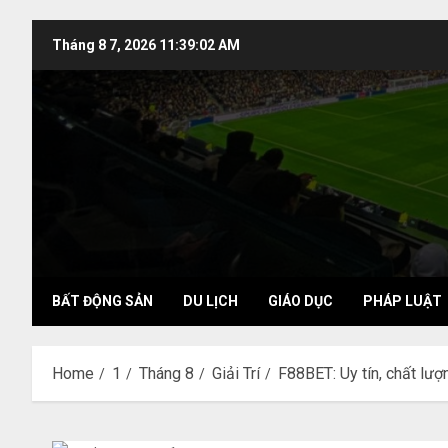
Skip
Tháng 8 7, 2026
11:39:03 AM
to
content
BẤT ĐỘNG SẢN
DU LỊCH
GIÁO DỤC
PHÁP LUẬT
Home
1
Tháng 8
Giải Trí
F88BET: Uy tín, chất lượ