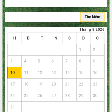
các app Trung Quốc
Tìm
kiếm
cho:
Tháng 8 2026
H
B
T
N
S
B
C
1
2
3
4
5
6
7
8
9
10
11
12
13
14
15
16
17
18
19
20
21
22
23
24
25
26
27
28
29
30
31