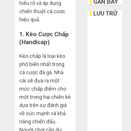
GẦN ĐÂY
hiểu rõ và áp dụng
chiến thuật cá cược
LƯU TRỮ
hiệu quả.
Tháng 6 2026
1. Kèo Cược Chấp
Tháng 5 2026
Tháng 3 2026
(Handicap)
Tháng 2 2026
Tháng 1 2026
Kèo chấp là loại kèo
Tháng 12
phổ biến nhất trong
2025
cá cược đá gà. Nhà
Tháng 10
cái sẽ đưa ra một
2025
mức chấp điểm cho
Tháng 9 2025
một trong hai chiến kê
Tháng 8 2025
dựa trên sự đánh giá
Tháng 7 2025
về sức mạnh và khả
Tháng 6 2025
Tháng 5 2025
năng chiến đấu.
Tháng 4 2025
Người chơi cần dự