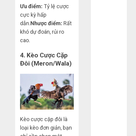
Ưu điểm:
Tỷ lệ cược
Tháng 10
2020
cực kỳ hấp
Tháng 9 2020
dẫn.
Nhược điểm:
Rất
Tháng 8 2020
khó dự đoán, rủi ro
Tháng 7 2020
cao.
Tháng 6 2020
Tháng 5 2020
4. Kèo Cược Cặp
Tháng 4 2020
Đôi (Meron/Wala)
Tháng 3 2020
Tháng 2 2020
Tháng 1 2020
Tháng 11
2019
Tháng 2 2019
Tháng 11
Kèo cược cặp đôi là
2018
loại kèo đơn giản, bạn
Tháng 10
2015