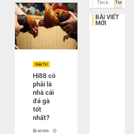
Tìm
kiếm
cho:
BÀI VIẾT
MỚI
Bí kíp order
Taobao tận
gốc: Đồ đẹp
giá xưởng,
Giải Trí
không qua
trung gian!
Hi88 có
Quy trình 5
phải là
bước nhập
nhà cái
hàng Trung
đá gà
Quốc về bán
tốt
cho người mù
nhất?
công nghệ
3 sai lầm chí
ADMIN
mạng khiến