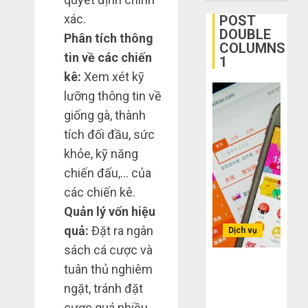
5
chân?
lý,
xác.
POST
xả
DOUBLE
Phân tích thông
THÁNG
kho
Bí
COLUMNS
6 3,
tin về các chiến
giá
2026
kíp
1
rẻ
order
kê:
Xem xét kỹ
0
bất
Taobao
lưỡng thông tin về
ngờ
tận
1
giống gà, thành
trên
gốc:
tích đối đầu, sức
các
Đồ
app
đẹp
Quy
khỏe, kỹ năng
Trung
giá
trình
chiến đấu,… của
Quốc
xưởng,
5
các chiến kê.
không
bước
THÁNG
Quản lý vốn hiệu
qua
nhập
2
6 2,
trung
2026
hàng
quả:
Đặt ra ngân
Dịch vụ
gian!
Trung
0
sách cá cược và
Quốc
3
Bí kíp order
THÁNG
tuân thủ nghiêm
về
sai
6 8,
Taobao tận
ngặt, tránh đặt
bán
2026
lầm
gốc: Đồ đẹp
cho
chí
cược quá nhiều