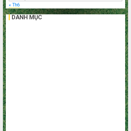
« Th6
DANH MỤC
Bất Động Sản
Công Nghệ
Dịch vụ
Du Lịch
Giải Trí
Giáo Dục
Ngoại Thất
Nội Thất
Sức Khoẻ
Tài Chính
Thời Trang
Thực Phẩm – Đồ Uống
Xây Dựng
Xe