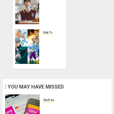
công
bạn
ra
nghệ
bị
nước
lỗ
mắt
THÁNG
nặng
với
6 7,
khi
10
2026
mua
phim
Giải Trí
0
hàng
hài
Top
1688
Hàn
Truyện
Quốc
Anime
THÁNG
siêu
Isekai
6 5,
lầy
Hay
2026
lội
Nhất
0
Năm
THÁNG
2026:
5 5,
Điểm
2026
YOU MAY HAVE MISSED
Danh
0
Những
Thế
Dịch vụ
Giới
Bí kíp order Taobao tận gốc: Đồ
Song
đẹp giá xưởng, không qua trung