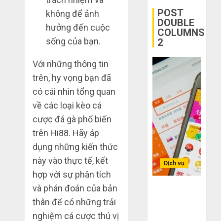
bất
công
bạn
POST
không để ảnh
ngờ
nghệ
bị
DOUBLE
hưởng đến cuộc
trên
COLUMNS
lỗ
các
sống của bạn.
2
THÁNG
nặng
6 7,
app
khi
2026
Trung
Với những thông tin
mua
Quốc
0
hàng
trên, hy vọng bạn đã
1688
THÁNG
có cái nhìn tổng quan
6 2,
về các loại kèo cá
2026
THÁNG
6 5,
cược đá gà phổ biến
0
2026
trên Hi88. Hãy áp
0
dụng những kiến thức
này vào thực tế, kết
Dịch vụ
hợp với sự phân tích
và phán đoán của bản
Bí kíp order
Taobao tận
thân để có những trải
gốc: Đồ đẹp
nghiệm cá cược thú vị
giá xưởng,