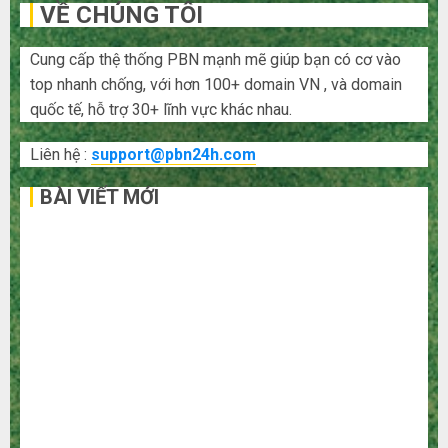
VỀ CHÚNG TÔI
Cung cấp thệ thống PBN mạnh mẽ giúp bạn có cơ vào
top nhanh chống, với hơn 100+ domain VN , và domain
quốc tế, hỗ trợ 30+ lĩnh vực khác nhau.
Liên hệ :
support@pbn24h.com
BÀI VIẾT MỚI
Bí kíp order Taobao tận gốc: Đồ đẹp giá xưởng, không
qua trung gian!
Quy trình 5 bước nhập hàng Trung Quốc về bán cho
người mù công nghệ
3 sai lầm chí mạng khiến bạn bị lỗ nặng khi mua hàng
1688
Mua giày dép trên Taobao: Nên tăng hay giảm size thì
vừa chân?
Hướng dẫn săn hàng thanh lý, xả kho giá rẻ bất ngờ trên