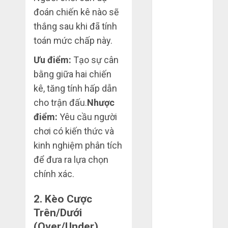
Tháng 3 2025
đoán chiến kê nào sẽ
Tháng 2 2025
thắng sau khi đã tính
Tháng 1 2025
toán mức chấp này.
Tháng 12
2024
Ưu điểm:
Tạo sự cân
Tháng 11
bằng giữa hai chiến
2024
kê, tăng tính hấp dẫn
Tháng 10
cho trận đấu.
Nhược
2024
điểm:
Yêu cầu người
Tháng 9 2024
chơi có kiến thức và
Tháng 7 2024
kinh nghiệm phân tích
Tháng 6 2024
để đưa ra lựa chọn
Tháng 5 2024
chính xác.
Tháng 4 2024
Tháng 3 2024
2. Kèo Cược
Tháng 2 2024
Trên/Dưới
Tháng 1 2024
Tháng 12
(Over/Under)