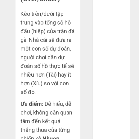
2023
Tháng 11
Kèo trên/dưới tập
2023
trung vào tổng số hồ
Tháng 10
đấu (hiệp) của trận đá
2023
gà. Nhà cái sẽ đưa ra
Tháng 9 2023
một con số dự đoán,
Tháng 8 2023
người chơi cần dự
Tháng 7 2023
đoán số hồ thực tế sẽ
Tháng 6 2023
nhiều hơn (Tài) hay ít
Tháng 5 2023
hơn (Xỉu) so với con
Tháng 4 2023
Tháng 3 2023
số đó.
Tháng 2 2023
Ưu điểm:
Dễ hiểu, dễ
Tháng 1 2023
chơi, không cần quan
Tháng 12
tâm đến kết quả
2022
thắng thua của từng
Tháng 11
2022
chiến kê.
Nhược