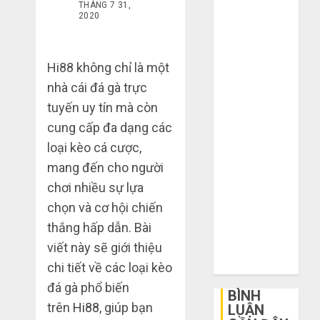
THÁNG 7 31,
bạn bị lỗ nặng
2020
khi mua hàng
1688
Hi88 không chỉ là một
Mua giày dép
trên Taobao:
nhà cái đá gà trực
Nên tăng hay
tuyến uy tín mà còn
giảm size thì
cung cấp đa dạng các
vừa chân?
loại kèo cá cược,
Hướng dẫn
mang đến cho người
săn hàng
chơi nhiều sự lựa
thanh lý, xả
chọn và cơ hội chiến
kho giá rẻ bất
thắng hấp dẫn. Bài
ngờ trên các
viết này sẽ giới thiệu
app Trung
Quốc
chi tiết về các loại kèo
đá gà phổ biến
BÌNH
trên
Hi88
, giúp bạn
LUẬN