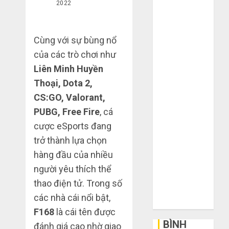
2022
mạng khiến
bạn bị lỗ nặng
khi mua hàng
Cùng với sự bùng nổ
1688
của các trò chơi như
Mua giày dép
Liên Minh Huyền
trên Taobao:
Thoại, Dota 2,
Nên tăng hay
CS:GO, Valorant,
giảm size thì
PUBG, Free Fire
, cá
vừa chân?
cược eSports đang
Hướng dẫn
săn hàng
trở thành lựa chọn
thanh lý, xả
hàng đầu của nhiều
kho giá rẻ bất
người yêu thích thể
ngờ trên các
thao điện tử. Trong số
app Trung
các nhà cái nổi bật,
Quốc
F168
là cái tên được
BÌNH
đánh giá cao nhờ giao