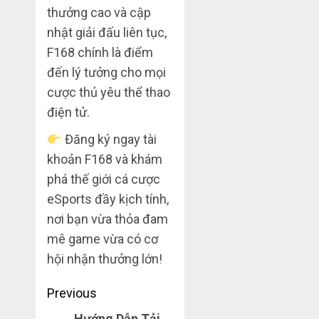
thưởng cao và cập
nhật giải đấu liên tục,
F168 chính là điểm
đến lý tưởng cho mọi
cược thủ yêu thể thao
điện tử.
Đăng ký ngay tài
khoản F168 và khám
phá thế giới cá cược
eSports đầy kịch tính,
nơi bạn vừa thỏa đam
mê game vừa có cơ
hội nhận thưởng lớn!
Post
Previous
Hướng Dẫn Tải