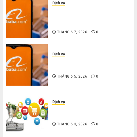
Nhất
Dịch vụ
Quy trình 5 bước nhập hàng Trung
THÁNG
Quốc về bán cho người mù công
1 16,
nghệ
2026
0
THÁNG 6 7, 2026
0
Dịch vụ
3 sai lầm chí mạng khiến bạn bị lỗ
nặng khi mua hàng 1688
THÁNG 6 5, 2026
0
Dịch vụ
Mua giày dép trên Taobao: Nên
tăng hay giảm size thì vừa chân?
THÁNG 6 3, 2026
0