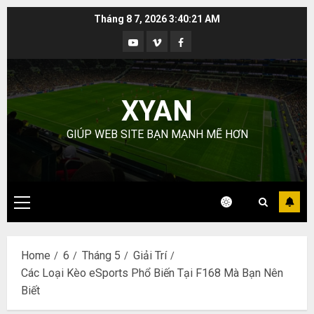
Skip
Tháng 8 7, 2026
3:40:22 AM
to
Youtube
Vimeo
Facebook
content
XYAN
GIÚP WEB SITE BẠN MẠNH MẼ HƠN
Primary
Menu
Home
6
Tháng 5
Giải Trí
Các Loại Kèo eSports Phổ Biến Tại F168 Mà Bạn Nên
Biết