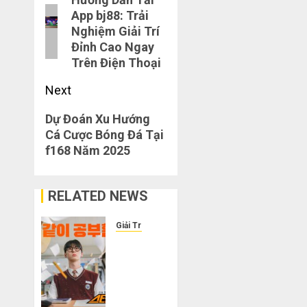
navigation
Previous
App bj88: Trải
post:
Nghiệm Giải Trí
Đỉnh Cao Ngay
Trên Điện Thoại
Next
Next
Dự Đoán Xu Hướng
Cá Cược Bóng Đá Tại
post:
f168 Năm 2025
RELATED NEWS
Giải Trí
Cười
ra
nước
mắt
với