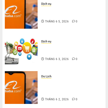
Dịch vụ
3 sai lầm chí mạng khiến bạn bị lỗ
nặng khi mua hàng 1688
THÁNG 6 5, 2026
0
Dịch vụ
Mua giày dép trên Taobao: Nên
tăng hay giảm size thì vừa chân?
THÁNG 6 3, 2026
0
Du Lịch
Hướng dẫn săn hàng thanh lý, xả
kho giá rẻ bất ngờ trên các app
Trung Quốc
THÁNG 6 2, 2026
0