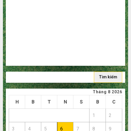
qua trung gian!
Quy trình 5 bước nhập hàng Trung Quốc về bán cho
người mù công nghệ
3 sai lầm chí mạng khiến bạn bị lỗ nặng khi mua hàng
1688
Mua giày dép trên Taobao: Nên tăng hay giảm size thì
vừa chân?
Hướng dẫn săn hàng thanh lý, xả kho giá rẻ bất ngờ trên
các app Trung Quốc
Tìm
kiếm
cho:
Tháng 8 2026
H
B
T
N
S
B
C
1
2
3
4
5
6
7
8
9