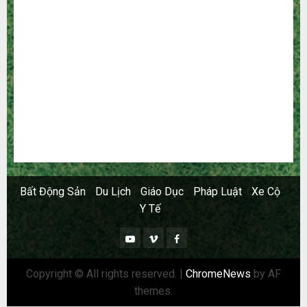
Nội Thất
Sức Khoẻ
Tài Chính
Thời Trang
Thực Phẩm – Đồ Uống
Xây Dựng
Xe
Xe Cộ
Y Tế
Bất Động Sản
Du Lịch
Giáo Dục
Pháp Luật
Xe Cộ
Y Tế
Youtube
Vimeo
Facebook
Copyright © All rights reserved.
|
ChromeNews
by AF
themes.