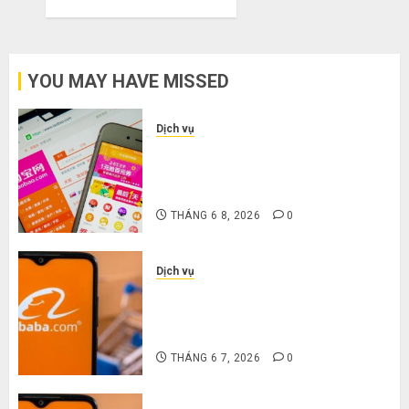
lội
Nhất
Năm
THÁNG
2026:
5 5,
Điểm
2026
YOU MAY HAVE MISSED
Danh
0
Những
Thế
Dịch vụ
Giới
Bí kíp order Taobao tận gốc: Đồ
Song
đẹp giá xưởng, không qua trung
Song
gian!
Đáng
THÁNG 6 8, 2026
0
Ghé
Thăm
Nhất
Dịch vụ
Quy trình 5 bước nhập hàng Trung
THÁNG
Quốc về bán cho người mù công
1 16,
nghệ
2026
0
THÁNG 6 7, 2026
0