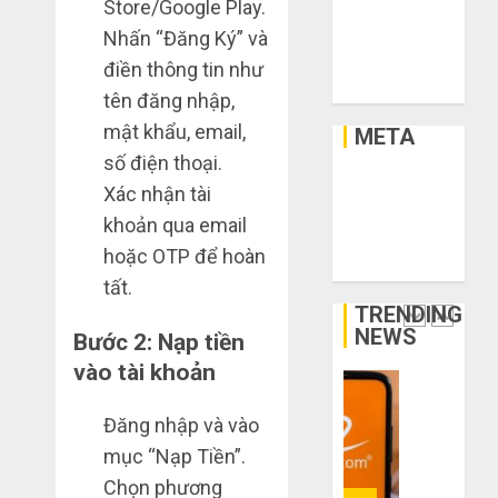
chân?
lý,
Store/Google Play.
Xây Dựng
xả
Xe
Nhấn “Đăng Ký” và
THÁNG
kho
Bí
Xe Cộ
6 3,
điền thông tin như
giá
2026
kíp
Y Tế
tên đăng nhập,
rẻ
order
0
bất
Taobao
mật khẩu, email,
META
ngờ
tận
1
số điện thoại.
trên
gốc:
Đăng nhập
Xác nhận tài
các
Đồ
RSS bài viết
khoản qua email
app
đẹp
Quy
RSS bình luận
Trung
giá
trình
hoặc OTP để hoàn
WordPress.org
Quốc
xưởng,
5
tất.
không
bước
TRENDING
THÁNG
qua
nhập
2
6 2,
NEWS
Bước 2: Nạp tiền
trung
2026
hàng
vào tài khoản
gian!
Trung
0
Quốc
3
THÁNG
Đăng nhập và vào
về
sai
6 8,
bán
2026
lầm
mục “Nạp Tiền”.
cho
chí
0
Chọn phương
người