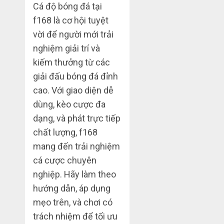
Cá độ bóng đá tại
f168 là cơ hội tuyệt
vời để người mới trải
nghiệm giải trí và
kiếm thưởng từ các
giải đấu bóng đá đỉnh
cao. Với giao diện dễ
dùng, kèo cược đa
dạng, và phát trực tiếp
chất lượng, f168
mang đến trải nghiệm
cá cược chuyên
nghiệp. Hãy làm theo
hướng dẫn, áp dụng
mẹo trên, và chơi có
trách nhiệm để tối ưu