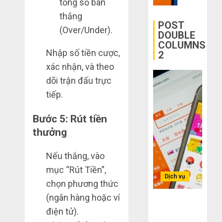
mạng
tổng số bàn
Quốc
mù
khiến
thắng
công
bạn
POST
THÁNG
(Over/Under).
nghệ
bị
6 2,
DOUBLE
2026
COLUMNS
lỗ
Nhập số tiền cược,
2
THÁNG
nặng
0
6 7,
khi
xác nhận, và theo
2026
mua
dõi trận đấu trực
0
hàng
tiếp.
1688
Bước 5: Rút tiền
THÁNG
6 5,
thưởng
2026
0
Nếu thắng, vào
mục “Rút Tiền”,
Dịch vụ
chọn phương thức
(ngân hàng hoặc ví
Bí kíp order
điện tử).
Taobao tận