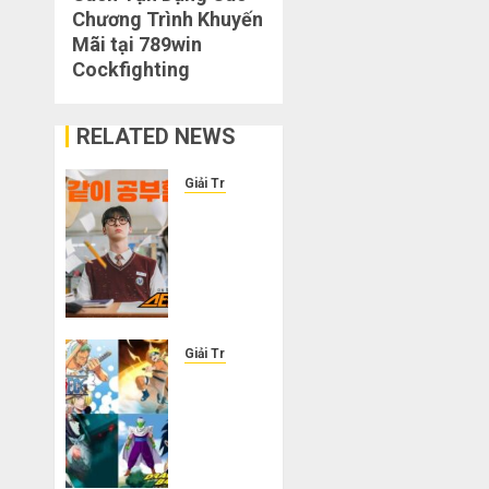
Chương Trình Khuyến
post:
Mãi tại 789win
Cockfighting
RELATED NEWS
Giải Trí
Cười
ra
nước
mắt
với
10
phim
Giải Trí
hài
Top
Hàn
Truyện
Quốc
Anime
siêu
Isekai
lầy
Hay