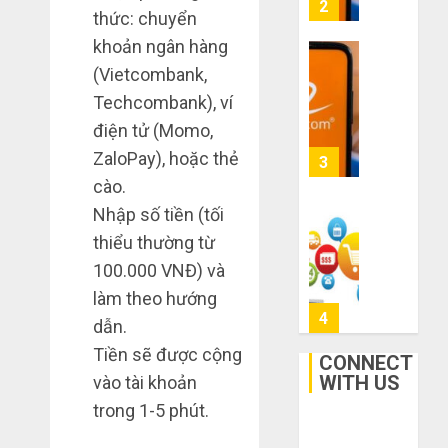
mạng
3
thức: chuyển
mù
khiến
công
khoản ngân hàng
bạn
nghệ
bị
Mua
(Vietcombank,
lỗ
giày
Techcombank), ví
THÁNG
nặng
dép
6 7,
điện tử (Momo,
khi
2026
trên
mua
ZaloPay), hoặc thẻ
Taobao:
4
0
hàng
Nên
cào.
1688
tăng
Nhập số tiền (tối
hay
Hướng
THÁNG
thiểu thường từ
giảm
dẫn
6 5,
size
2026
100.000 VNĐ) và
săn
thì
hàng
làm theo hướng
0
vừa
thanh
5
dẫn.
chân?
lý,
Tiền sẽ được cộng
xả
CONNECT
THÁNG
kho
WITH US
vào tài khoản
Bí
6 3,
giá
2026
kíp
trong 1-5 phút.
rẻ
order
0
bất
Taobao