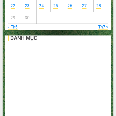
22
23
24
25
26
27
28
29
30
« Th5
Th7 »
DANH MỤC
Bất Động Sản
Công Nghệ
Dịch vụ
Du Lịch
Giải Trí
Giáo Dục
Ngoại Thất
Nội Thất
Sức Khoẻ
Tài Chính
Thời Trang