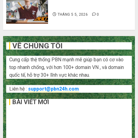
Hàn Quốc siêu lầy lội
THÁNG 5 5, 2026
0
VỀ CHÚNG TÔI
Cung cấp thệ thống PBN mạnh mẽ giúp bạn có cơ vào
top nhanh chống, với hơn 100+ domain VN , và domain
quốc tế, hỗ trợ 30+ lĩnh vực khác nhau.
Liên hệ :
support@pbn24h.com
BÀI VIẾT MỚI
Bí kíp order Taobao tận gốc: Đồ đẹp giá xưởng, không
qua trung gian!
Quy trình 5 bước nhập hàng Trung Quốc về bán cho