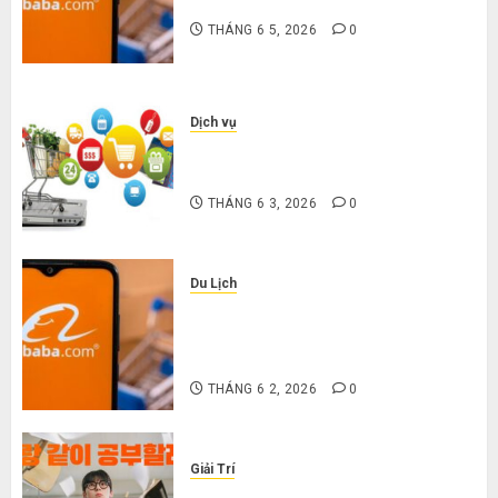
nặng khi mua hàng 1688
THÁNG 6 5, 2026
0
Dịch vụ
Mua giày dép trên Taobao: Nên
tăng hay giảm size thì vừa chân?
THÁNG 6 3, 2026
0
Du Lịch
Hướng dẫn săn hàng thanh lý, xả
kho giá rẻ bất ngờ trên các app
Trung Quốc
THÁNG 6 2, 2026
0
Giải Trí
Cười ra nước mắt với 10 phim hài