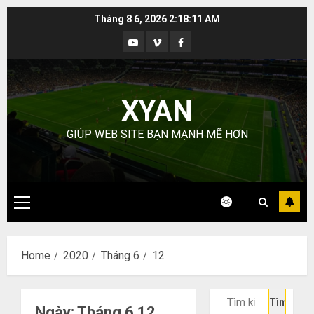
Skip
Tháng 8 6, 2026
2:18:12 AM
to
Youtube
Vimeo
Facebook
content
XYAN
GIÚP WEB SITE BẠN MẠNH MẼ HƠN
Primary
Menu
Home
2020
Tháng 6
12
Tìm
Ngày:
Tháng 6 12,