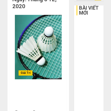
kiếm
2020
cho:
BÀI VIẾT
MỚI
Bí kíp order
Taobao tận
gốc: Đồ đẹp
giá xưởng,
không qua
trung gian!
Quy trình 5
bước nhập
hàng Trung
Giải Trí
Quốc về bán
cho người mù
Hướng Dẫn Cá Cược Cầu
công nghệ
Lông Trực Tuyến Chi
3 sai lầm chí
Tiết Cho Người Mới Bắt
mạng khiến
Đầu.
bạn bị lỗ nặng