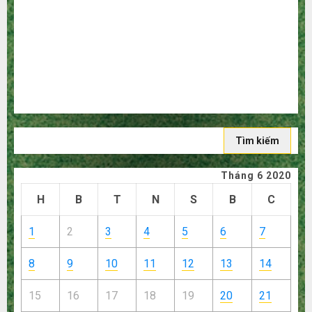
người mù công nghệ
3 sai lầm chí mạng khiến bạn bị lỗ nặng khi mua hàng
1688
Mua giày dép trên Taobao: Nên tăng hay giảm size thì
vừa chân?
Hướng dẫn săn hàng thanh lý, xả kho giá rẻ bất ngờ trên
các app Trung Quốc
Tìm
kiếm
cho:
Tháng 6 2020
H
B
T
N
S
B
C
1
2
3
4
5
6
7
8
9
10
11
12
13
14
15
16
17
18
19
20
21