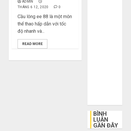
ADMIN
khi mua hàng
THÁNG 6 12, 2020
0
1688
Cầu lông ee 88 là một môn
Mua giày dép
thể thao hấp dẫn với tốc
trên Taobao:
độ nhanh và...
Nên tăng hay
giảm size thì
READ MORE
vừa chân?
Hướng dẫn
săn hàng
thanh lý, xả
kho giá rẻ bất
ngờ trên các
app Trung
Quốc
BÌNH
LUẬN
GẦN ĐÂY