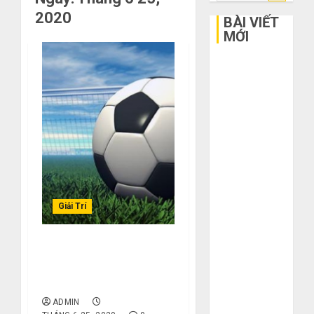
kiếm
2020
cho:
BÀI VIẾT
MỚI
Bí kíp order
Taobao tận
gốc: Đồ đẹp
giá xưởng,
không qua
trung gian!
Quy trình 5
bước nhập
hàng Trung
Giải Trí
Quốc về bán
cho người mù
Kèo tài xỉu Là Gì? Hướng
công nghệ
Dẫn Đặt Cược Và Tăng
3 sai lầm chí
Cơ Hội Thắng
mạng khiến
ADMIN
bạn bị lỗ nặng