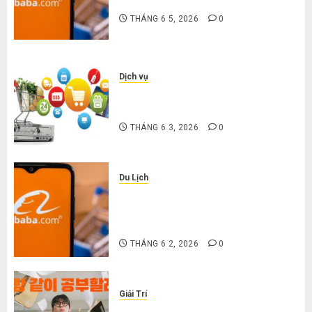
nặng khi mua hàng 1688
THÁNG 6 5, 2026
0
Dịch vụ
Mua giày dép trên Taobao: Nên
tăng hay giảm size thì vừa chân?
THÁNG 6 3, 2026
0
Du Lịch
Hướng dẫn săn hàng thanh lý, xả
kho giá rẻ bất ngờ trên các app
Trung Quốc
THÁNG 6 2, 2026
0
Giải Trí
Cười ra nước mắt với 10 phim hài