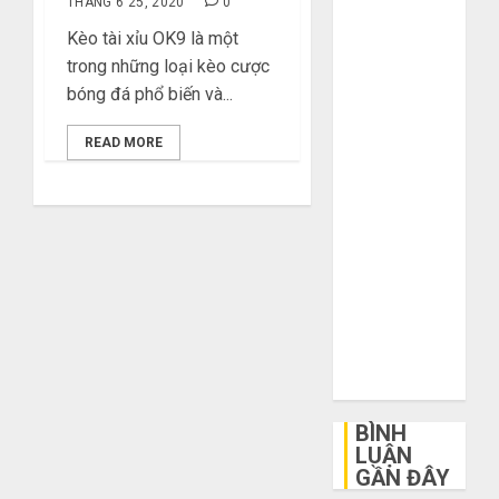
THÁNG 6 25, 2020
0
khi mua hàng
Kèo tài xỉu OK9 là một
1688
trong những loại kèo cược
Mua giày dép
bóng đá phổ biến và...
trên Taobao:
Nên tăng hay
READ MORE
giảm size thì
vừa chân?
Hướng dẫn
săn hàng
thanh lý, xả
kho giá rẻ bất
ngờ trên các
app Trung
Quốc
BÌNH
LUẬN
GẦN ĐÂY