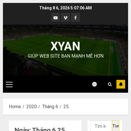
Skip
Tháng 8 6, 2026
5:07:07 AM
to
Youtube
Vimeo
Facebook
content
XYAN
GIÚP WEB SITE BẠN MẠNH MẼ HƠN
Primary
Menu
Home
2020
Tháng 6
25
Tìm
Ngày:
Tháng 6 25,