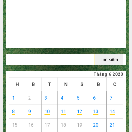
người mù công nghệ
3 sai lầm chí mạng khiến bạn bị lỗ nặng khi mua hàng
1688
Mua giày dép trên Taobao: Nên tăng hay giảm size thì
vừa chân?
Hướng dẫn săn hàng thanh lý, xả kho giá rẻ bất ngờ trên
các app Trung Quốc
Tìm
kiếm
cho:
Tháng 6 2020
H
B
T
N
S
B
C
1
2
3
4
5
6
7
8
9
10
11
12
13
14
15
16
17
18
19
20
21