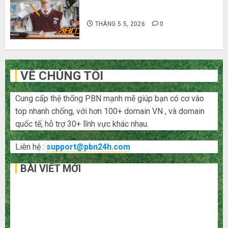
Hàn Quốc siêu lầy lội
THÁNG 5 5, 2026
0
VỀ CHÚNG TÔI
Cung cấp thệ thống PBN mạnh mẽ giúp bạn có cơ vào
top nhanh chống, với hơn 100+ domain VN , và domain
quốc tế, hỗ trợ 30+ lĩnh vực khác nhau.
Liên hệ :
support@pbn24h.com
BÀI VIẾT MỚI
Bí kíp order Taobao tận gốc: Đồ đẹp giá xưởng, không
qua trung gian!
Quy trình 5 bước nhập hàng Trung Quốc về bán cho