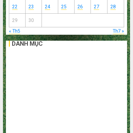
22
23
24
25
26
27
28
29
30
« Th5
Th7 »
DANH MỤC
Bất Động Sản
Công Nghệ
Dịch vụ
Du Lịch
Giải Trí
Giáo Dục
Ngoại Thất
Nội Thất
Sức Khoẻ
Tài Chính
Thời Trang