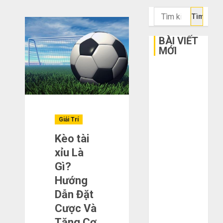
Tìm
kiếm
cho:
BÀI VIẾT
MỚI
Bí kíp order
Taobao tận
gốc: Đồ đẹp
giá xưởng,
Giải Trí
không qua
trung gian!
Kèo tài
Quy trình 5
xỉu Là
bước nhập
Gì?
hàng Trung
Hướng
Quốc về bán
Dẫn Đặt
cho người mù
Cược Và
công nghệ
Tăng Cơ
3 sai lầm chí