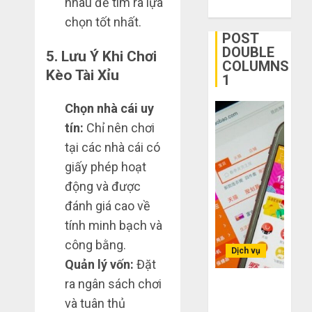
nhau để tìm ra lựa
0
vừa
thanh
5
chọn tốt nhất.
chân?
lý,
POST
xả
DOUBLE
5. Lưu Ý Khi Chơi
THÁNG
kho
Bí
COLUMNS
6 3,
Kèo Tài Xỉu
giá
2026
kíp
1
rẻ
order
0
bất
Chọn nhà cái uy
Taobao
ngờ
tận
1
tín:
Chỉ nên chơi
trên
gốc:
tại các nhà cái có
các
Đồ
giấy phép hoạt
app
đẹp
Quy
Trung
giá
động và được
trình
Quốc
xưởng,
5
đánh giá cao về
không
bước
tính minh bạch và
THÁNG
qua
nhập
2
6 2,
công bằng.
trung
2026
hàng
Dịch vụ
gian!
Trung
Quản lý vốn:
Đặt
0
Quốc
3
ra ngân sách chơi
Bí kíp order
THÁNG
về
sai
6 8,
Taobao tận
và tuân thủ
bán
2026
lầm