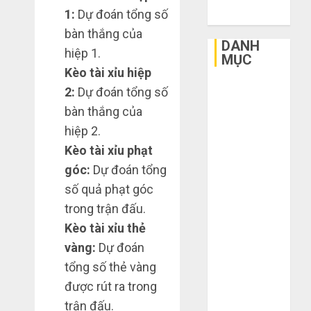
1:
Dự đoán tổng số
2015
bàn thắng của
DANH
hiệp 1.
MỤC
Kèo tài xỉu hiệp
Bất Động Sản
2:
Dự đoán tổng số
Công Nghệ
bàn thắng của
Dịch vụ
3
hiệp 2.
Du Lịch
sai
Kèo tài xỉu phạt
Giải Trí
lầm
góc:
Dự đoán tổng
chí
Giáo Dục
số quả phạt góc
mạng
Ngoại Thất
3
khiến
trong trận đấu.
Nội Thất
bạn
Kèo tài xỉu thẻ
Sức Khoẻ
bị
Mua
Tài Chính
vàng:
Dự đoán
lỗ
giày
Thời Trang
nặng
tổng số thẻ vàng
dép
Thực Phẩm –
khi
trên
được rút ra trong
mua
Đồ Uống
Taobao:
4
trận đấu.