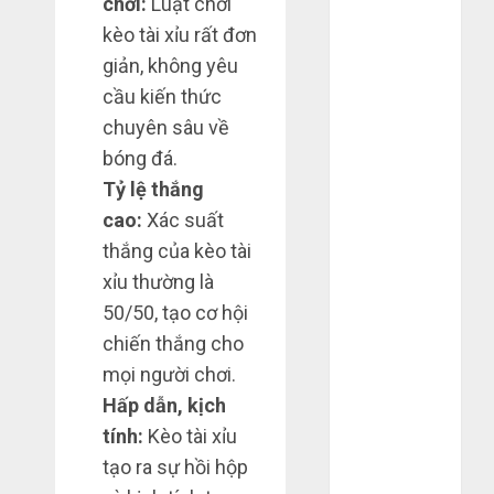
chơi:
Luật chơi
2022
kèo tài xỉu rất đơn
Tháng 6 2022
giản, không yêu
Tháng 5 2022
cầu kiến thức
Tháng 4 2022
chuyên sâu về
Tháng 3 2022
bóng đá.
Tháng 2 2022
Tháng 1 2022
Tỷ lệ thắng
Tháng 12
cao:
Xác suất
2021
thắng của kèo tài
Tháng 11
xỉu thường là
2021
50/50, tạo cơ hội
Tháng 7 2021
chiến thắng cho
Tháng 6 2021
mọi người chơi.
Tháng 5 2021
Hấp dẫn, kịch
Tháng 1 2021
tính:
Kèo tài xỉu
Tháng 12
2020
tạo ra sự hồi hộp
Tháng 11