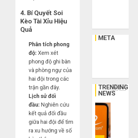
hàng
Nên
Xây Dựng
1688
tăng
Xe
4. Bí Quyết Soi
hay
Hướng
Xe Cộ
THÁNG
Kèo Tài Xỉu Hiệu
giảm
dẫn
6 5,
Y Tế
size
2026
Quả
săn
thì
hàng
META
0
vừa
thanh
5
Phân tích phong
chân?
lý,
Đăng nhập
độ:
Xem xét
xả
RSS bài viết
THÁNG
phong độ ghi bàn
kho
Bí
6 3,
RSS bình luận
giá
2026
và phòng ngự của
kíp
WordPress.org
rẻ
order
hai đội trong các
0
bất
Taobao
TRENDING
trận gần đây.
ngờ
tận
1
NEWS
Lịch sử đối
trên
gốc:
các
Đồ
đầu:
Nghiên cứu
app
đẹp
Quy
kết quả đối đầu
Trung
giá
trình
giữa hai đội để tìm
Quốc
xưởng,
5
ra xu hướng về số
không
bước
THÁNG
qua