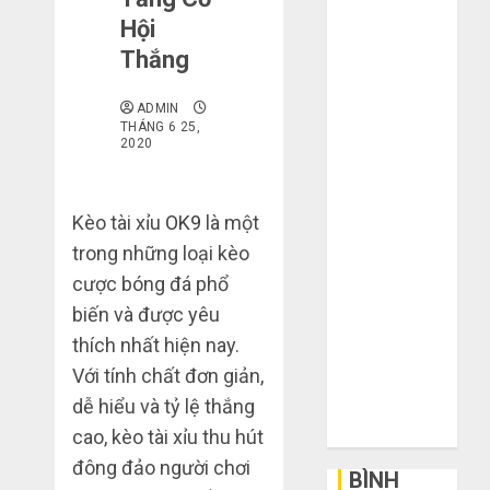
mạng khiến
Hội
bạn bị lỗ nặng
Thắng
khi mua hàng
1688
ADMIN
THÁNG 6 25,
Mua giày dép
2020
trên Taobao:
Nên tăng hay
giảm size thì
Kèo tài xỉu
OK9
là một
vừa chân?
trong những loại kèo
Hướng dẫn
cược bóng đá phổ
săn hàng
biến và được yêu
thanh lý, xả
thích nhất hiện nay.
kho giá rẻ bất
Với tính chất đơn giản,
ngờ trên các
dễ hiểu và tỷ lệ thắng
app Trung
Quốc
cao, kèo tài xỉu thu hút
đông đảo người chơi
BÌNH