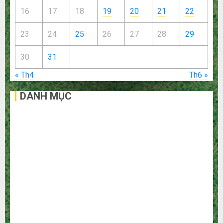
16
17
18
19
20
21
22
23
24
25
26
27
28
29
30
31
« Th4
Th6 »
DANH MỤC
Bất Động Sản
Công Nghệ
Dịch vụ
Du Lịch
Giải Trí
Giáo Dục
Ngoại Thất
Nội Thất
Sức Khoẻ