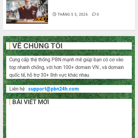
Hàn Quốc siêu lầy lội
THÁNG 5 5, 2026
0
VỀ CHÚNG TÔI
Cung cấp thệ thống PBN mạnh mẽ giúp bạn có cơ vào
top nhanh chống, với hơn 100+ domain VN , và domain
quốc tế, hỗ trợ 30+ lĩnh vực khác nhau.
Liên hệ :
support@pbn24h.com
BÀI VIẾT MỚI
Bí kíp order Taobao tận gốc: Đồ đẹp giá xưởng, không
qua trung gian!
Quy trình 5 bước nhập hàng Trung Quốc về bán cho