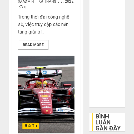
ADMIN
THÁNG 5 5, 2022
khi mua hàng
0
1688
Trong thời đại công nghệ
Mua giày dép
số, việc truy cập các nền
trên Taobao:
tảng giải trí...
Nên tăng hay
giảm size thì
READ MORE
vừa chân?
Hướng dẫn
săn hàng
thanh lý, xả
kho giá rẻ bất
ngờ trên các
app Trung
Quốc
BÌNH
LUẬN
Giải Trí
GẦN ĐÂY