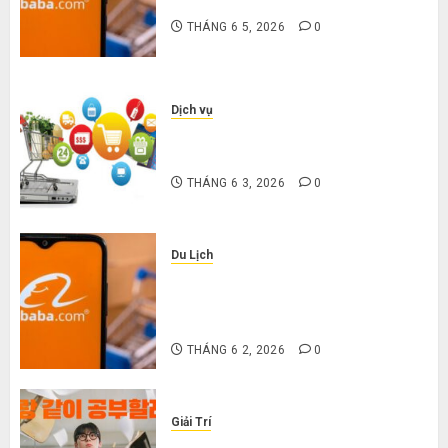
nặng khi mua hàng 1688
THÁNG 6 5, 2026
0
Dịch vụ
Mua giày dép trên Taobao: Nên
tăng hay giảm size thì vừa chân?
THÁNG 6 3, 2026
0
Du Lịch
Hướng dẫn săn hàng thanh lý, xả
kho giá rẻ bất ngờ trên các app
Trung Quốc
THÁNG 6 2, 2026
0
Giải Trí
Cười ra nước mắt với 10 phim hài