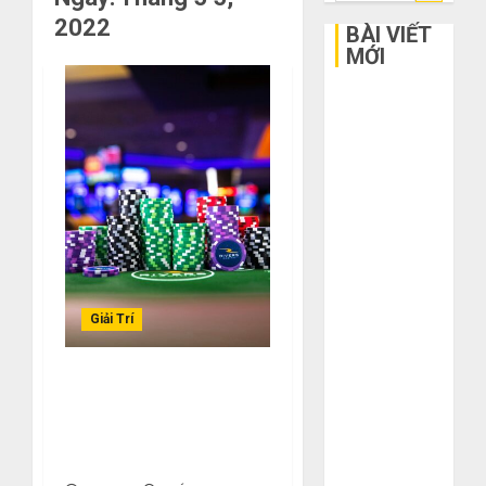
kiếm
2022
cho:
BÀI VIẾT
MỚI
Bí kíp order
Taobao tận
gốc: Đồ đẹp
giá xưởng,
không qua
trung gian!
Quy trình 5
bước nhập
hàng Trung
Giải Trí
Quốc về bán
cho người mù
Hướng Dẫn Tải App bj88:
công nghệ
Trải Nghiệm Giải Trí Đỉnh
3 sai lầm chí
Cao Ngay Trên Điện
mạng khiến
Thoại
bạn bị lỗ nặng