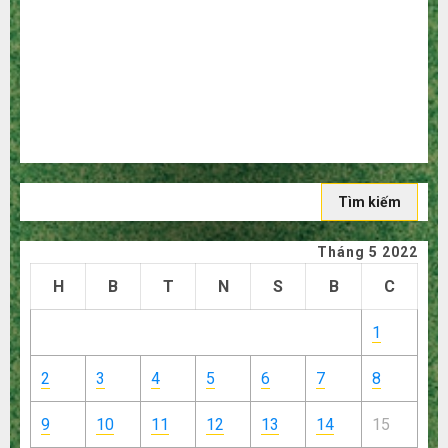
người mù công nghệ
3 sai lầm chí mạng khiến bạn bị lỗ nặng khi mua hàng
1688
Mua giày dép trên Taobao: Nên tăng hay giảm size thì
vừa chân?
Hướng dẫn săn hàng thanh lý, xả kho giá rẻ bất ngờ trên
các app Trung Quốc
Tìm
kiếm
cho:
Tháng 5 2022
H
B
T
N
S
B
C
1
2
3
4
5
6
7
8
9
10
11
12
13
14
15