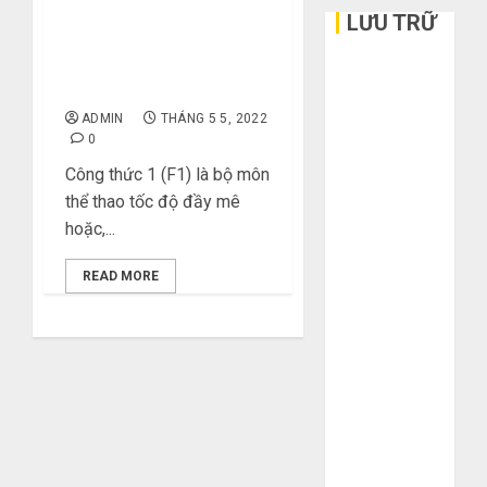
LƯU TRỮ
F168 Có Gì Đặc Biệt Khi
Cá Cược Đua Xe F1 So
Tháng 6 2026
Với Nhà Cái Khác?
Tháng 5 2026
ADMIN
THÁNG 5 5, 2022
Tháng 3 2026
0
Tháng 2 2026
Công thức 1 (F1) là bộ môn
Tháng 1 2026
thể thao tốc độ đầy mê
Tháng 12
hoặc,...
2025
Tháng 10
READ MORE
2025
Tháng 9 2025
Tháng 8 2025
Tháng 7 2025
Tháng 6 2025
Tháng 5 2025
Tháng 4 2025
Tháng 3 2025