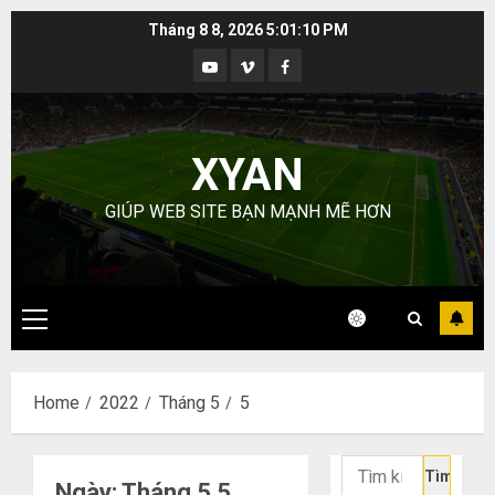
Skip
Tháng 8 8, 2026
5:01:11 PM
to
Youtube
Vimeo
Facebook
content
XYAN
GIÚP WEB SITE BẠN MẠNH MẼ HƠN
Primary
Menu
Home
2022
Tháng 5
5
Tìm
Ngày:
Tháng 5 5,